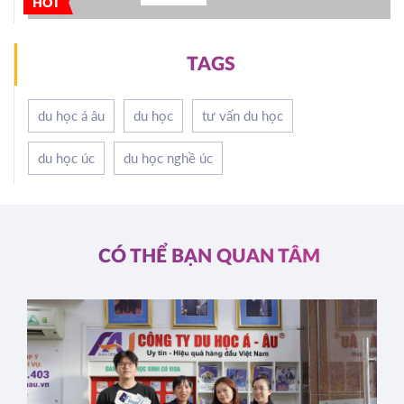
HOT
TAGS
du học á âu
du học
tư vấn du học
du học úc
du học nghề úc
CÓ THỂ BẠN QUAN TÂM