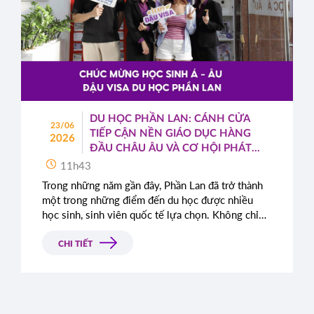
DU HỌC PHẦN LAN: CÁNH CỬA
23/06
TIẾP CẬN NỀN GIÁO DỤC HÀNG
2026
ĐẦU CHÂU ÂU VÀ CƠ HỘI PHÁT
TRIỂN TOÀN CẦU
11h43
Trong những năm gần đây, Phần Lan đã trở thành
một trong những điểm đến du học được nhiều
học sinh, sinh viên quốc tế lựa chọn. Không chỉ
nổi tiếng với hệ thống giáo dục chất lượng cao,
quốc gia Bắc Âu này còn được đánh giá cao nhờ
CHI TIẾT
môi trường sống an toàn, hiện đại cùng những
chính sách cởi mở dành cho sinh viên quốc tế.