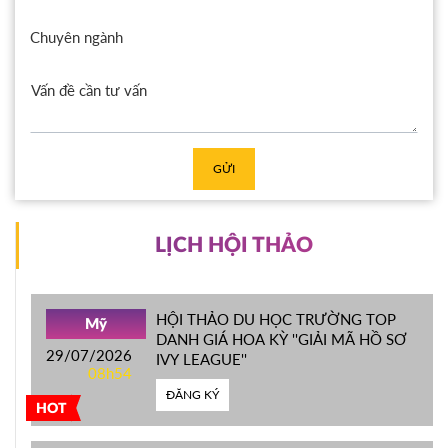
Chuyên ngành
GỬI
LỊCH HỘI THẢO
HỘI THẢO DU HỌC TRƯỜNG TOP
Mỹ
DANH GIÁ HOA KỲ ''GIẢI MÃ HỒ SƠ
29/07/2026
IVY LEAGUE''
08h54
ĐĂNG KÝ
HOT