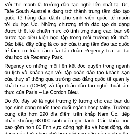
Với thế mạnh là trường đào tạo nghề lớn nhất tại Úc, 
Tafe South Australia đang trở thành trung tâm đào tạo 
quốc tế hàng đầu dành cho sinh viên quốc tế muốn 
tới du học Úc. Những chương trình đào tạo đa dạng 
được thiết kế chuẩn mực có tính ứng dụng cao, bạn sẽ 
được tạo điều kiện học tập trong môi trường tốt nhất. 
Đặc biệt, đây cũng là cơ sở của trung tâm đào tạo quốc 
tế tầm cỡ toàn cầu của tập đoàn Regency tọa lạc tại 
khu học xá Recency Park. 
Regency có những mối liên kết độc quyền trong ngành 
du lịch và khách sạn với tập đoàn đào tạo khách sạn 
của thụy sĩ thông qua trường cao đẳng quốc tế quản lý 
khách sạn (ICHM) và tập đoàn đào tạo nghệ thuật ẩm 
thực của Paris – Le Cordon Bleu.
Do đó, đây sẽ là ngôi trường lý tưởng cho các bạn du 
học sinh đang muốn theo đuổi ngành hospitality. Trường 
cung cấp hơn 290 địa điểm trên khắp Nam Úc, tiếp 
nhận khoảng 68.000 sinh viên ghi danh. 
Các khóa học 
bao gồm hơn 80 lĩnh vực công nghiệp và hoạt động, đa 
dạng các tuỳ chọn phù hợp với nhu cầu của sinh viên. 