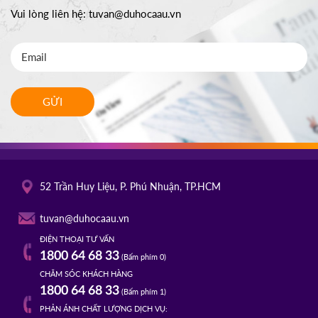
Vui lòng liên hệ:
tuvan@duhocaau.vn
GỬI
52 Trần Huy Liệu, P. Phú Nhuận, TP.HCM
tuvan@duhocaau.vn
ĐIỆN THOẠI TƯ VẤN
1800 64 68 33
(Bấm phím 0)
CHĂM SÓC KHÁCH HÀNG
1800 64 68 33
(Bấm phím 1)
PHẢN ÁNH CHẤT LƯỢNG DỊCH VỤ: