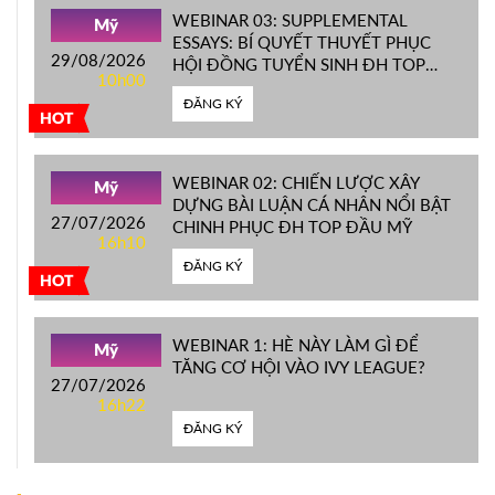
WEBINAR 03: SUPPLEMENTAL
Mỹ
ESSAYS: BÍ QUYẾT THUYẾT PHỤC
29/08/2026
HỘI ĐỒNG TUYỂN SINH ĐH TOP
10h00
ĐẦU MỸ
ĐĂNG KÝ
HOT
WEBINAR 02: CHIẾN LƯỢC XÂY
Mỹ
DỰNG BÀI LUẬN CÁ NHÂN NỔI BẬT
27/07/2026
CHINH PHỤC ĐH TOP ĐẦU MỸ
16h10
ĐĂNG KÝ
HOT
WEBINAR 1: HÈ NÀY LÀM GÌ ĐỂ
Mỹ
TĂNG CƠ HỘI VÀO IVY LEAGUE?
27/07/2026
16h22
ĐĂNG KÝ