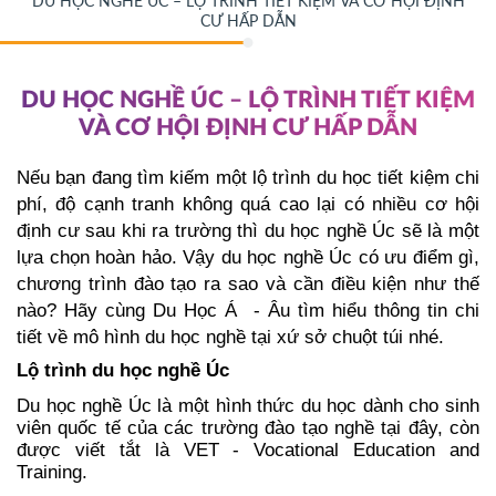
DU HỌC NGHỀ ÚC – LỘ TRÌNH TIẾT KIỆM VÀ CƠ HỘI ĐỊNH
CƯ HẤP DẪN
DU HỌC NGHỀ ÚC – LỘ TRÌNH TIẾT KIỆM
VÀ CƠ HỘI ĐỊNH CƯ HẤP DẪN
Nếu bạn đang tìm kiếm một lộ trình du học tiết kiệm chi 
phí, độ cạnh tranh không quá cao lại có nhiều cơ hội 
định cư sau khi ra trường thì du học nghề Úc sẽ là một 
lựa chọn hoàn hảo. Vậy du học nghề Úc có ưu điểm gì, 
chương trình đào tạo ra sao và cần điều kiện như thế 
nào? 
Hãy cùng Du Học Á  - Âu tìm hiểu thông tin chi 
tiết về mô hình du học nghề tại xứ sở chuột túi nhé. 
Lộ trình du học nghề Úc
Du học nghề Úc là một hình thức du học dành cho sinh 
viên quốc tế của các trường đào tạo nghề tại đây, còn 
được viết tắt là VET - Vocational Education and 
Training. 