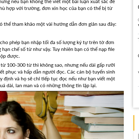
hưng nếu bạn không thể viết một bài luận xuất sắc để
hù hợp với trường, đơn xin học của bạn có thể bị từ
 có thể tham khảo một vài hướng dẫn đơn giản sau đây:
ỉ cho phép bạn nhập tối đa số lượng ký tự trên tờ đơn
ạn chế số từ như vậy. Tuy nhiên bạn có thể nạp file
nộp được.
 từ 100-300 từ thì không sao, nhưng nếu dài gấp rưỡi
uyết phục và hấp dẫn người đọc. Các cán bộ tuyển sinh
 định và họ sẽ chỉ tiếp tục đọc nếu như bạn viết một
uá dài, lan man và có những thông tin lặp lại.