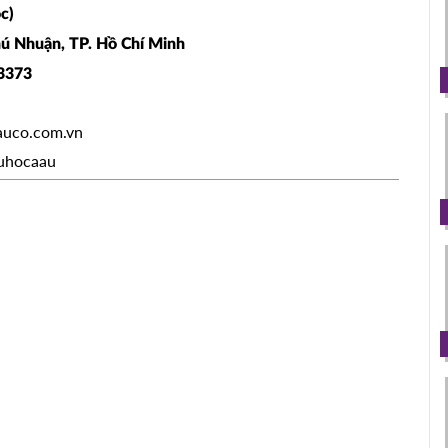
c)
hú Nhuận, TP. Hồ Chí Minh
03373
aauco.com.vn
uhocaau