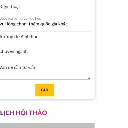
Điện thoại
Quốc gia bạn muốn du học
Trường dự định học
Chuyên ngành
GỬI
LỊCH HỘI THẢO