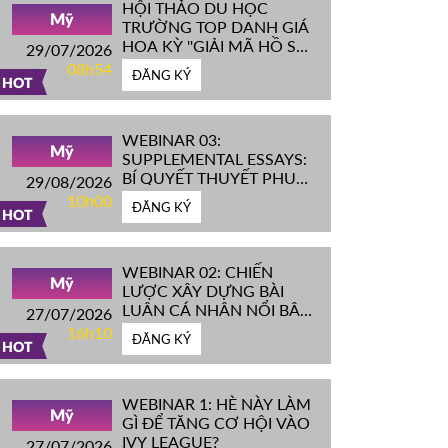
HỘI THẢO DU HỌC
Mỹ
TRƯỜNG TOP DANH GIÁ
HOA KỲ ''GIẢI MÃ HỒ SƠ
29/07/2026
IVY LEAGUE''
08h54
ĐĂNG KÝ
HOT
WEBINAR 03:
Mỹ
SUPPLEMENTAL ESSAYS:
BÍ QUYẾT THUYẾT PHỤC
29/08/2026
HỘI ĐỒNG TUYỂN SINH
10h00
ĐĂNG KÝ
ĐH TOP ĐẦU MỸ
HOT
WEBINAR 02: CHIẾN
Mỹ
LƯỢC XÂY DỰNG BÀI
LUẬN CÁ NHÂN NỔI BẬT
27/07/2026
CHINH PHỤC ĐH TOP
16h10
ĐĂNG KÝ
ĐẦU MỸ
HOT
WEBINAR 1: HÈ NÀY LÀM
Mỹ
GÌ ĐỂ TĂNG CƠ HỘI VÀO
IVY LEAGUE?
27/07/2026