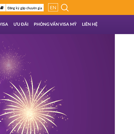
EN
Đăng ký gặp chuyên gia
VISA
ƯU ĐÃI
PHỎNG VẤN VISA MỸ
LIÊN HỆ