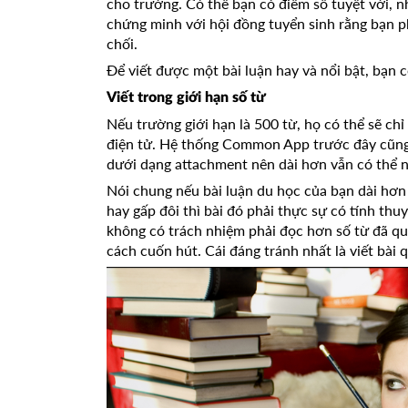
cho trường. Có thể bạn có điểm số tuyệt vời, n
chứng minh với hội đồng tuyển sinh rằng bạn p
chối.
Để viết được một bài luận hay và nổi bật, bạn
Viết trong giới hạn số từ
Nếu trường giới hạn là 500 từ, họ có thể sẽ ch
điện tử. Hệ thống Common App trước đây cũng h
dưới dạng attachment nên dài hơn vẫn có thể 
Nói chung nếu bài luận du học của bạn dài hơn
hay gấp đôi thì bài đó phải thực sự có tính th
không có trách nhiệm phải đọc hơn số từ đã quy
cách cuốn hút. Cái đáng tránh nhất là viết bài q