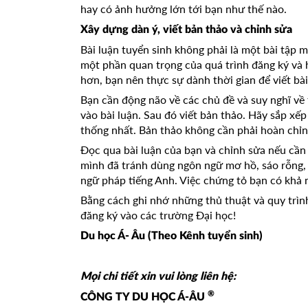
hay có ảnh hưởng lớn tới bạn như thế nào.
Xây dựng dàn ý, viết bản thảo và chỉnh sửa
Bài luận tuyển sinh không phải là một bài tập m
một phần quan trọng của quá trình đăng ký và 
hơn, bạn nên thực sự dành thời gian để viết bài
Bạn cần động não về các chủ đề và suy nghĩ về
vào bài luận. Sau đó viết bản thảo. Hãy sắp xế
thống nhất. Bản thảo không cần phải hoàn chỉnh
Đọc qua bài luận của bạn và chỉnh sửa nếu cần t
mình đã tránh dùng ngôn ngữ mơ hồ, sáo rỗng, 
ngữ pháp tiếng Anh. Việc chứng tỏ bạn có khả n
Bằng cách ghi nhớ những thủ thuật và quy trình 
đăng ký vào các trường Đại học!
Du học Á- Âu (Theo Kênh tuyển sinh)
Mọi chi tiết xin vui lòng liên hệ:
®
CÔNG TY DU HỌC Á-ÂU