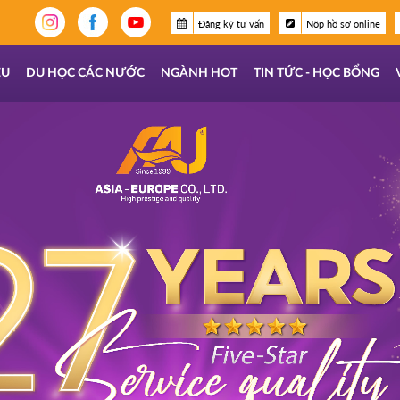
Đăng ký tư vấn
Nộp hồ sơ online
ỆU
DU HỌC CÁC NƯỚC
NGÀNH HOT
TIN TỨC - HỌC BỔNG