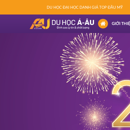
DU HỌC ĐẠI HỌC DANH GIÁ TOP ĐẦU MỸ
(CURRENT)
GIỚI THI