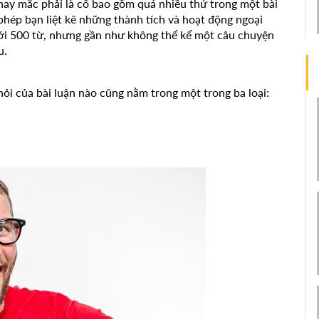
hay mắc phải là cố bao gồm quá nhiều thứ trong một bài
phép bạn liệt kê những thành tích và hoạt động ngoại
với 500 từ, nhưng gần như không thể kể một câu chuyện
u.
hỏi của bài luận nào cũng nằm trong một trong ba loại: