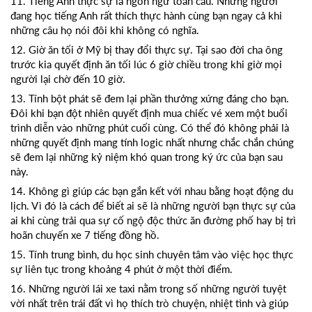
11. Tiếng Anh thực sự là ngôn ngữ toàn cầu. Những người
đang học tiếng Anh rất thích thực hành cùng bạn ngay cả khi
những câu họ nói đôi khi không có nghĩa.
12. Giờ ăn tối ở Mỹ bị thay đổi thực sự. Tại sao đời cha ông
trước kia quyết định ăn tối lúc 6 giờ chiều trong khi giờ mọi
người lại chờ đến 10 giờ.
13. Tính bột phát sẽ đem lại phần thưởng xứng đáng cho bạn.
Đôi khi bạn đột nhiên quyết định mua chiếc vé xem một buổi
trình diễn vào những phút cuối cùng. Có thể đó không phải là
những quyết định mang tính logic nhất nhưng chắc chắn chúng
sẽ đem lại những kỷ niệm khó quan trong ký ức của bạn sau
này.
14. Không gì giúp các bạn gắn kết với nhau bằng hoạt động du
lịch. Vì đó là cách để biết ai sẽ là những người bạn thực sự của
ai khi cùng trải qua sự cố ngộ độc thức ăn đường phố hay bị trì
hoãn chuyến xe 7 tiếng đồng hồ.
15. Tính trung bình, du học sinh chuyên tâm vào việc học thực
sự liên tục trong khoảng 4 phút ở một thời điểm.
16. Những người lái xe taxi nằm trong số những người tuyệt
vời nhất trên trái đất vì họ thích trò chuyện, nhiệt tình và giúp