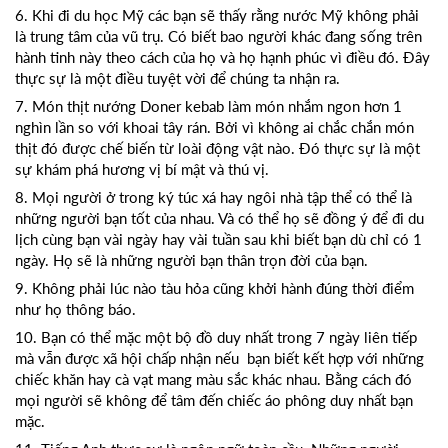
6. Khi đi du học Mỹ các bạn sẽ thấy rằng nước Mỹ không phải
là trung tâm của vũ trụ. Có biết bao người khác đang sống trên
hành tinh này theo cách của họ và họ hạnh phúc vì điều đó. Đây
thực sự là một điều tuyệt vời để chúng ta nhận ra.
7. Món thịt nướng Doner kebab làm món nhắm ngon hơn 1
nghìn lần so với khoai tây rán. Bởi vì không ai chắc chắn món
thịt đó được chế biến từ loài động vật nào. Đó thực sự là một
sự khám phá hương vị bí mật và thú vị.
8. Mọi người ở trong ký túc xá hay ngôi nhà tập thể có thể là
những người bạn tốt của nhau. Và có thể họ sẽ đồng ý để đi du
lịch cùng bạn vài ngày hay vài tuần sau khi biết bạn dù chỉ có 1
ngày. Họ sẽ là những người bạn thân trọn đời của bạn.
9. Không phải lúc nào tàu hỏa cũng khởi hành đúng thời điểm
như họ thông báo.
10. Bạn có thể mặc một bộ đồ duy nhất trong 7 ngày liên tiếp
mà vẫn được xã hội chấp nhận nếu bạn biết kết hợp với những
chiếc khăn hay cà vạt mang màu sắc khác nhau. Bằng cách đó
mọi người sẽ không để tâm đến chiếc áo phông duy nhất bạn
mặc.