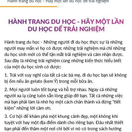
Hành trang du học - Hãy một lần du học để trải nghiệm
HÀNH TRANG DU HỌC - HÃY MỘT LẦN
DU HỌC ĐỂ TRẢI NGHIỆM
Hành trang du học - Những người đi du học thực sự là những
người may mắn vì họ có được những trải nghiệm mà chỉ những
du học sinh mới có thể tận mắt trải nghiệm và cảm nhận được.
Sau đây là những trải nghiệm cùng những kiến thức hiểu biết
của một du học sinh có được:
1. Trái với suy nghĩ của tất cả các bà mẹ, đi du học bạn sẽ không
bị ốm nếu ăn gelato (kem Ý) trong mỗi bữa ăn.
2. Mọi người luôn tốt bụng và hỗ trợ nhau. Ngay cả những
người xa lạ cũng luôn sẵn lòng giúp đỡ bạn. Tất cả những việc
mà bạn phải làm là nhờ họ một cách chân thành và đừng “tiết
kiệm” những lời cảm ơn.
3. Cơ hội để khám phá một khung cảnh đẹp, một không khí
tuyệt vời hay một địa điểm dành cho riêng bạn. Đâu nhất thiết
bạn phải đến thăm một nơi chỉ bởi vì nó có trong sách hướng