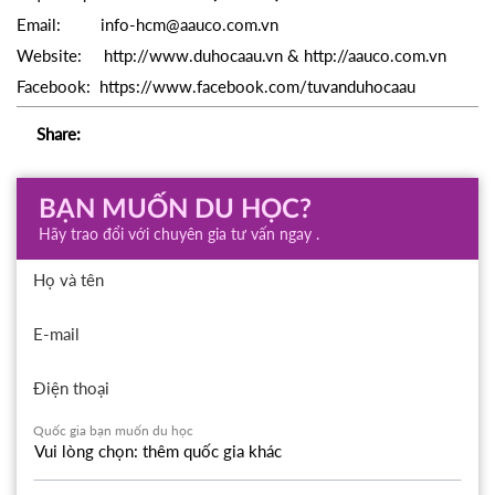
Email:
info-hcm@aauco.com.vn
Website:
http://www.duhocaau.vn
&
http://aauco.com.vn
Facebook:
https://www.facebook.com/tuvanduhocaau
Share:
BẠN MUỐN DU HỌC?
Hãy trao đổi với chuyên gia tư vấn ngay .
Họ và tên
E-mail
Điện thoại
Quốc gia bạn muốn du học