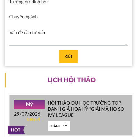
Trường dự định học
Chuyên ngành
GỬI
LỊCH HỘI THẢO
HỘI THẢO DU HỌC TRƯỜNG TOP
Mỹ
DANH GIÁ HOA KỲ ''GIẢI MÃ HỒ SƠ
29/07/2026
IVY LEAGUE''
08h54
ĐĂNG KÝ
HOT