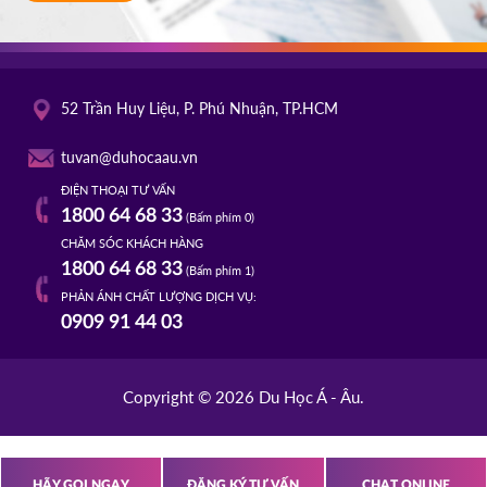
52 Trần Huy Liệu, P. Phú Nhuận, TP.HCM
tuvan@duhocaau.vn
ĐIỆN THOẠI TƯ VẤN
1800 64 68 33
(Bấm phím 0)
CHĂM SÓC KHÁCH HÀNG
1800 64 68 33
(Bấm phím 1)
PHẢN ÁNH CHẤT LƯỢNG DỊCH VỤ:
0909 91 44 03
Copyright © 2026 Du Học Á - Âu.
HÃY GỌI NGAY
ĐĂNG KÝ TƯ VẤN
CHAT ONLINE