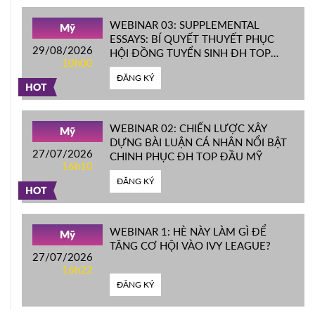
WEBINAR 03: SUPPLEMENTAL
Mỹ
ESSAYS: BÍ QUYẾT THUYẾT PHỤC
29/08/2026
HỘI ĐỒNG TUYỂN SINH ĐH TOP
10h00
ĐẦU MỸ
ĐĂNG KÝ
HOT
WEBINAR 02: CHIẾN LƯỢC XÂY
Mỹ
DỰNG BÀI LUẬN CÁ NHÂN NỔI BẬT
27/07/2026
CHINH PHỤC ĐH TOP ĐẦU MỸ
16h10
ĐĂNG KÝ
HOT
WEBINAR 1: HÈ NÀY LÀM GÌ ĐỂ
Mỹ
TĂNG CƠ HỘI VÀO IVY LEAGUE?
27/07/2026
16h22
ĐĂNG KÝ