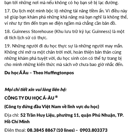
bạn tới những nơi mà nếu không có họ bạn sẽ bị lạc đường.
17. Du lịch một mình bộc lộ những tài năng tiềm ẩn. Vì điều này
sẽ giúp bạn khám phá những khả năng mà bạn nghĩ là không thể,
ví như tự tìm đến trạm xe điện ngầm mà chẳng cần bản đồ.
18. Guinness Storehouse (Khu lưu trữ kỷ lục Guinness) là một
di tích lịch sử có thực.
19. Những người đi du học thực sự là những người may mắn.
Không chỉ mở ra một chân trời mới, hoàn thiện bản thân cùng
những khám phá tuyệt vời, du học sinh còn có thể tự trang bị
cho mình những kiến thức mà sách vở chưa bao giờ nhắc đến.
Du học Á Âu – Theo Huffingtonpos
Mọi chi tiết xin vui lòng liên hệ:
®
CÔNG TY DU HỌC Á-ÂU
(Công ty đứng đầu Việt Nam về lĩnh vực du học)
Địa chỉ:
52 Trần Huy Liệu, phường 11, quận Phú Nhuận, TP.
Hồ Chí Minh
Điện thoại:
08.3845 8867 (10 lines) – 0903.803373