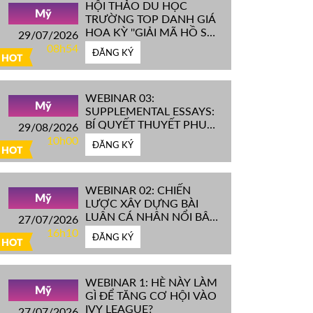
HỘI THẢO DU HỌC
Mỹ
TRƯỜNG TOP DANH GIÁ
HOA KỲ ''GIẢI MÃ HỒ SƠ
29/07/2026
IVY LEAGUE''
08h54
ĐĂNG KÝ
HOT
WEBINAR 03:
Mỹ
SUPPLEMENTAL ESSAYS:
BÍ QUYẾT THUYẾT PHỤC
29/08/2026
HỘI ĐỒNG TUYỂN SINH
10h00
ĐĂNG KÝ
ĐH TOP ĐẦU MỸ
HOT
WEBINAR 02: CHIẾN
Mỹ
LƯỢC XÂY DỰNG BÀI
LUẬN CÁ NHÂN NỔI BẬT
27/07/2026
CHINH PHỤC ĐH TOP
16h10
ĐĂNG KÝ
ĐẦU MỸ
HOT
WEBINAR 1: HÈ NÀY LÀM
Mỹ
GÌ ĐỂ TĂNG CƠ HỘI VÀO
IVY LEAGUE?
27/07/2026