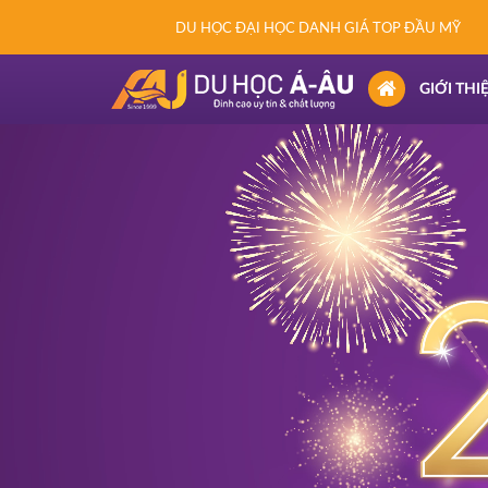
DU HỌC ĐẠI HỌC DANH GIÁ TOP ĐẦU MỸ
(CURRENT)
GIỚI THI