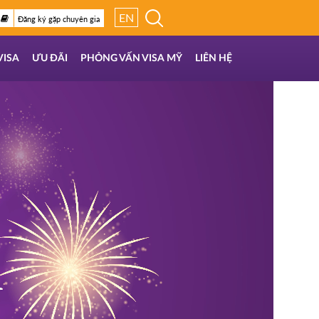
EN
Đăng ký gặp chuyên gia
VISA
ƯU ĐÃI
PHỎNG VẤN VISA MỸ
LIÊN HỆ