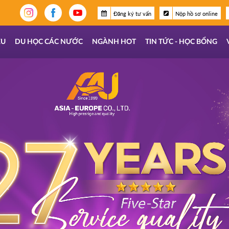
Đăng ký tư vấn
Nộp hồ sơ online
ỆU
DU HỌC CÁC NƯỚC
NGÀNH HOT
TIN TỨC - HỌC BỔNG