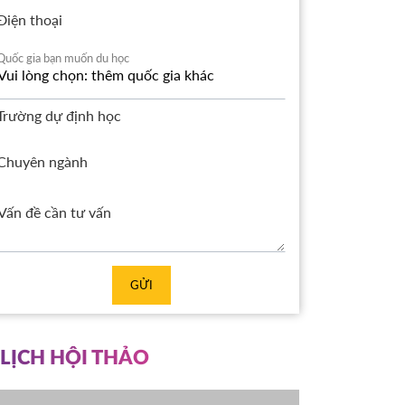
Điện thoại
Quốc gia bạn muốn du học
Trường dự định học
Chuyên ngành
GỬI
LỊCH HỘI THẢO