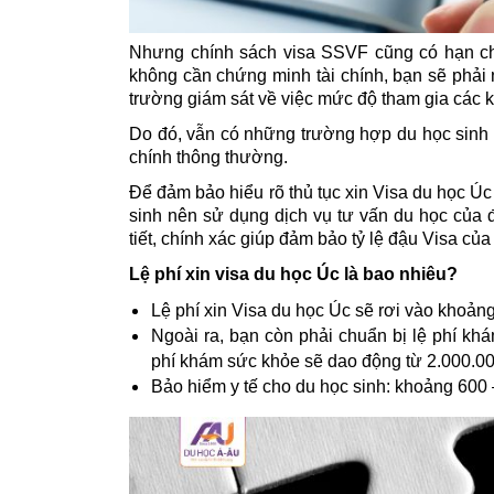
Nhưng chính sách visa SSVF cũng có hạn chế
không cần chứng minh tài chính, 
bạn sẽ phải 
trường giám sát về việc mức độ tham gia các 
Do đó, vẫn có những trường hợp du học sinh 
chính thông thường. 
Để đảm bảo hiểu rõ thủ tục xin Visa du học Ú
sinh nên sử dụng dịch vụ tư vấn du học của đ
tiết, chính xác giúp đảm bảo tỷ lệ đậu Visa của
Lệ phí xin visa du học Úc là bao nhiêu?
Lệ phí xin Visa du học Úc sẽ rơi vào khoản
Ngoài ra, bạn còn phải chuẩn bị lệ phí kh
phí khám sức khỏe sẽ dao động từ 2.000.
Bảo hiểm y tế cho du học sinh: khoảng 600