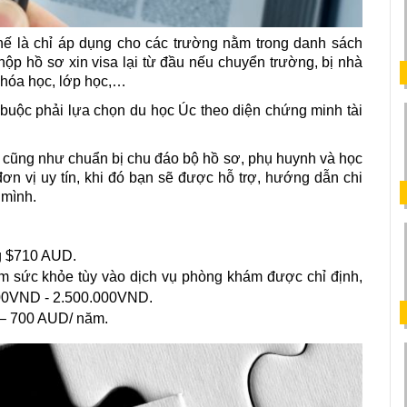
 là chỉ áp dụng cho các trường nằm trong danh sách 
nộp hồ sơ xin visa lại từ đầu nếu chuyển trường, bị nhà 
khóa học, lớp học,… 
buộc phải lựa chọn du học Úc theo diện chứng minh tài 
c cũng như chuẩn bị chu đáo bộ hồ sơ, phụ huynh và học 
ơn vị uy tín, khi đó bạn sẽ được hỗ trợ, hướng dẫn chi 
 mình.
g $
710 AUD
.
ám sức khỏe tùy vào dịch vụ phòng khám được chỉ định, 
000VND - 2.500.000VND.
 – 700 AUD/ năm.