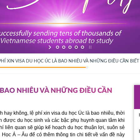
PHÍ XIN VISA DU HỌC ÚC LÀ BAO NHIÊU VÀ NHỮNG ĐIỀU CẦN BIẾT
LÀ BAO NHIÊU VÀ NHỮNG ĐIỀU CẦN
 hay không, lệ phí xin visa du học Úc là bao nhiêu, thời 
ản được du học sinh và các bậc phụ huynh quan tâm khi 
hí liên quan sẽ giúp kế hoạch du học thuận lợi, suôn sẻ 
Học Á – Âu để có thêm thông tin chi tiết về vấn đề này 