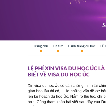
Trang chủ
Tin tức
Hành trang du học
LỆ 
LỆ PHÍ XIN VISA DU HỌC ÚC 
BIẾT VỀ VISA DU HỌC ÚC
Xin visa du học Úc có cần chứng minh tài chính
gian bao lâu thì có, … là những vấn đề cơ b
lên kế hoạch du học Úc. Nắm rõ thủ tục, chi p
hơn. 
Cùng tham khảo bài viết sau đây của Du 