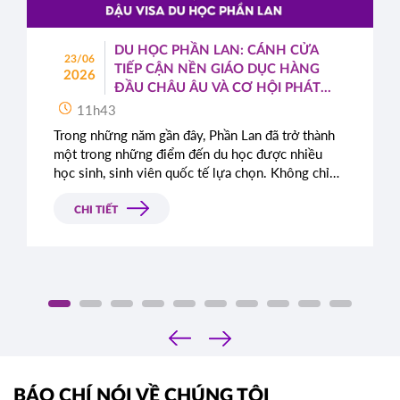
DU HỌC PHẦN LAN: CÁNH CỬA
23/06
TIẾP CẬN NỀN GIÁO DỤC HÀNG
2026
ĐẦU CHÂU ÂU VÀ CƠ HỘI PHÁT
TRIỂN TOÀN CẦU
11h43
Trong những năm gần đây, Phần Lan đã trở thành
một trong những điểm đến du học được nhiều
học sinh, sinh viên quốc tế lựa chọn. Không chỉ
nổi tiếng với hệ thống giáo dục chất lượng cao,
quốc gia Bắc Âu này còn được đánh giá cao nhờ
CHI TIẾT
môi trường sống an toàn, hiện đại cùng những
chính sách cởi mở dành cho sinh viên quốc tế.
‹
›
BÁO CHÍ NÓI VỀ CHÚNG TÔI