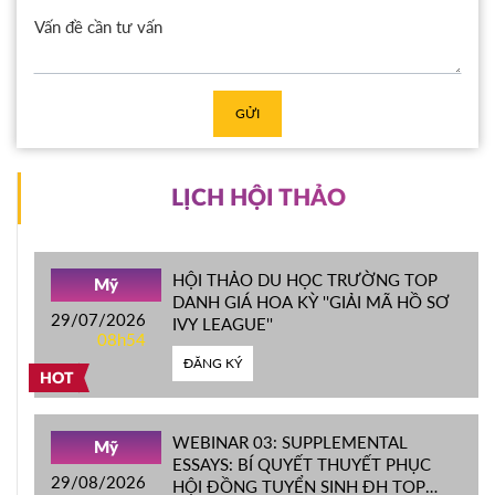
GỬI
LỊCH HỘI THẢO
HỘI THẢO DU HỌC TRƯỜNG TOP
Mỹ
DANH GIÁ HOA KỲ ''GIẢI MÃ HỒ SƠ
29/07/2026
IVY LEAGUE''
08h54
ĐĂNG KÝ
HOT
WEBINAR 03: SUPPLEMENTAL
Mỹ
ESSAYS: BÍ QUYẾT THUYẾT PHỤC
29/08/2026
HỘI ĐỒNG TUYỂN SINH ĐH TOP