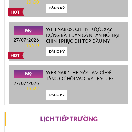
10h00
ĐẦU MỸ
ĐĂNG KÝ
HOT
WEBINAR 02: CHIẾN LƯỢC XÂY
Mỹ
DỰNG BÀI LUẬN CÁ NHÂN NỔI BẬT
27/07/2026
CHINH PHỤC ĐH TOP ĐẦU MỸ
16h10
ĐĂNG KÝ
HOT
WEBINAR 1: HÈ NÀY LÀM GÌ ĐỂ
Mỹ
TĂNG CƠ HỘI VÀO IVY LEAGUE?
27/07/2026
16h22
ĐĂNG KÝ
LỊCH TIẾP TRƯỜNG