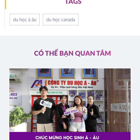
TAGS
du học á âu
du học canada
CÓ THỂ BẠN QUAN TÂM