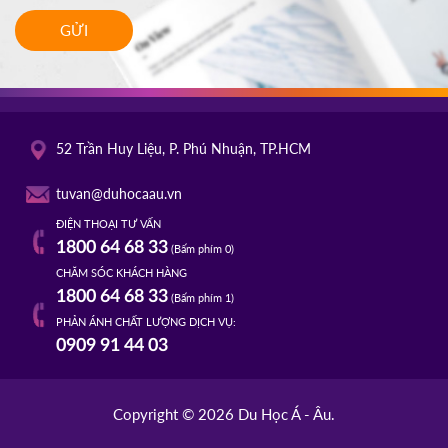
GỬI
52 Trần Huy Liệu, P. Phú Nhuận, TP.HCM
tuvan@duhocaau.vn
ĐIỆN THOẠI TƯ VẤN
1800 64 68 33
(Bấm phím 0)
CHĂM SÓC KHÁCH HÀNG
1800 64 68 33
(Bấm phím 1)
PHẢN ÁNH CHẤT LƯỢNG DỊCH VỤ:
0909 91 44 03
Copyright © 2026 Du Học Á - Âu.