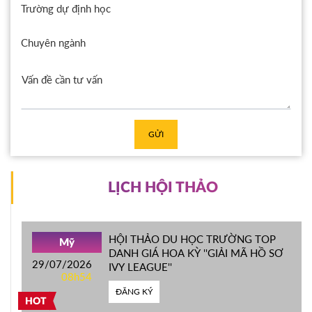
Trường dự định học
Chuyên ngành
GỬI
LỊCH HỘI THẢO
HỘI THẢO DU HỌC TRƯỜNG TOP
Mỹ
DANH GIÁ HOA KỲ ''GIẢI MÃ HỒ SƠ
29/07/2026
IVY LEAGUE''
08h54
ĐĂNG KÝ
HOT