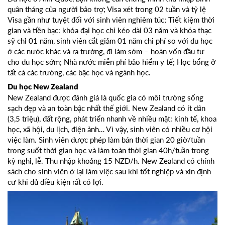
quân tháng của người bảo trợ; Visa xét trong 02 tuần và tỷ lệ
Visa gần như tuyệt đối với sinh viên nghiêm túc; Tiết kiệm thời
gian và tiền bạc: khóa đại học chỉ kéo dài 03 năm và khóa thạc
sỹ chỉ 01 năm, sinh viên cắt giảm 01 năm chi phí so với du học
ở các nước khác và ra trường, đi làm sớm – hoàn vốn đầu tư
cho du học sớm; Nhà nước miễn phí bảo hiểm y tế; Học bổng ở
tất cả các trường, các bậc học và ngành học.
Du học New Zealand
New Zealand được đánh giá là quốc gia có môi trường sống
sạch đẹp và an toàn bậc nhất thế giới. New Zealand có ít dân
(3,5 triệu), đất rộng, phát triển nhanh về nhiều mặt: kinh tế, khoa
học, xã hội, du lịch, điện ảnh… Vì vậy, sinh viên có nhiều cơ hội
việc làm. Sinh viên được phép làm bán thời gian 20 giờ/tuần
trong suốt thời gian học và làm toàn thời gian 40h/tuần trong
kỳ nghỉ, lễ. Thu nhập khoảng 15 NZD/h. New Zealand có chính
sách cho sinh viên ở lại làm việc sau khi tốt nghiệp và xin định
cư khi đủ điều kiện rất có lợi.