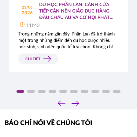
DU HỌC PHẦN LAN: CÁNH CỬA
23/06
TIẾP CẬN NỀN GIÁO DỤC HÀNG
2026
ĐẦU CHÂU ÂU VÀ CƠ HỘI PHÁT
TRIỂN TOÀN CẦU
11h43
Trong những năm gần đây, Phần Lan đã trở thành
một trong những điểm đến du học được nhiều
học sinh, sinh viên quốc tế lựa chọn. Không chỉ
nổi tiếng với hệ thống giáo dục chất lượng cao,
quốc gia Bắc Âu này còn được đánh giá cao nhờ
CHI TIẾT
môi trường sống an toàn, hiện đại cùng những
chính sách cởi mở dành cho sinh viên quốc tế.
‹
›
BÁO CHÍ NÓI VỀ CHÚNG TÔI