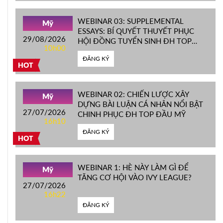
WEBINAR 03: SUPPLEMENTAL
Mỹ
ESSAYS: BÍ QUYẾT THUYẾT PHỤC
29/08/2026
HỘI ĐỒNG TUYỂN SINH ĐH TOP
10h00
ĐẦU MỸ
ĐĂNG KÝ
HOT
WEBINAR 02: CHIẾN LƯỢC XÂY
Mỹ
DỰNG BÀI LUẬN CÁ NHÂN NỔI BẬT
27/07/2026
CHINH PHỤC ĐH TOP ĐẦU MỸ
16h10
ĐĂNG KÝ
HOT
WEBINAR 1: HÈ NÀY LÀM GÌ ĐỂ
Mỹ
TĂNG CƠ HỘI VÀO IVY LEAGUE?
27/07/2026
16h22
ĐĂNG KÝ