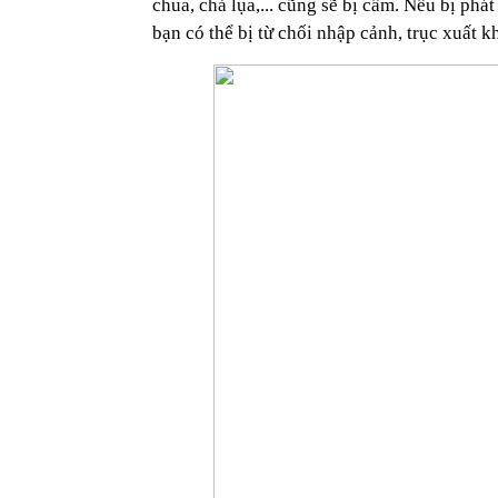
chua, chả lụa,... cũng sẽ bị cấm. Nếu bị phá
bạn có thể bị từ chối nhập cảnh, trục xuất 