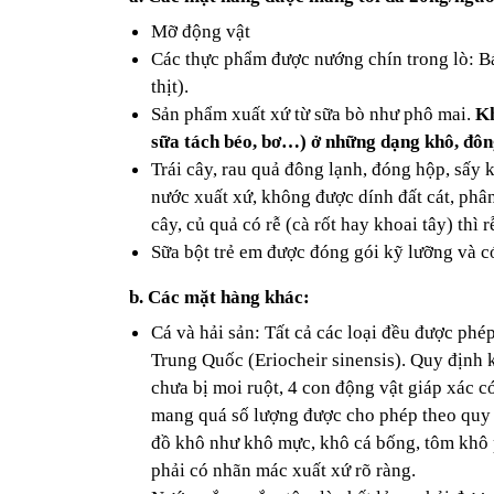
Mỡ động vật
Các thực phẩm được nướng chín trong lò: Bá
thịt). 
Sản phẩm xuất xứ từ sữa bò như phô mai. 
Kh
sữa tách béo, bơ…) ở những dạng khô, đông
Trái cây, rau quả đông lạnh, đóng hộp, sấy 
nước xuất xứ, không được dính đất cát, phân
cây, củ quả có rễ (cà rốt hay khoai tây) thì
Sữa bột trẻ em được đóng gói kỹ lưỡng và c
b. Các mặt hàng khác:
Cá và hải sản: Tất cả các loại đều được phép
Trung Quốc (Eriocheir sinensis). Quy định k
chưa bị moi ruột, 4 con động vật giáp xác c
mang quá số lượng được cho phép theo quy đ
đồ khô như khô mực, khô cá bống, tôm khô p
phải có nhãn mác xuất xứ rõ ràng.