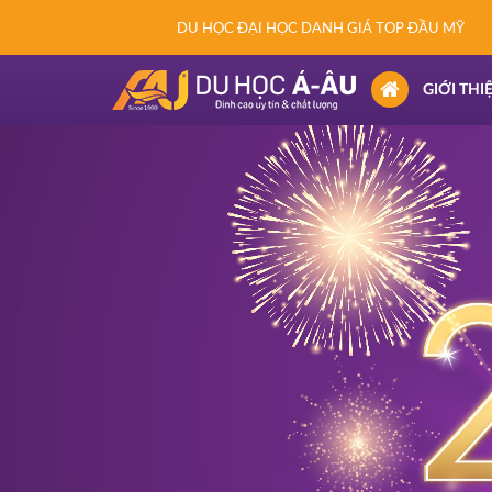
DU HỌC ĐẠI HỌC DANH GIÁ TOP ĐẦU MỸ
(CURRENT)
GIỚI THI