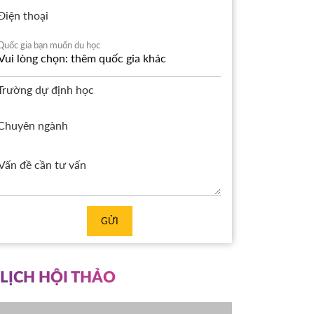
Điện thoại
Quốc gia bạn muốn du học
Trường dự định học
Chuyên ngành
GỬI
LỊCH HỘI THẢO