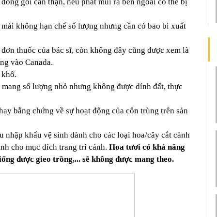
óng gói cẩn thận, nếu phát mùi ra bên ngoài có thể bị 
i mái không hạn chế số lượng nhưng cần có bao bì xuất 
đơn thuốc của bác sĩ, còn không đây cũng được xem là 
ng vào Canada. 
 khô. 
 mang số lượng nhỏ nhưng không được dính đất, thực 
hay bằng chứng về sự hoạt động của côn trùng trên sản 
u nhập khẩu vệ sinh dành cho các loại hoa/cây cắt cành 
nh cho mục đích trang trí cảnh. 
Hoa tươi có khả năng 
giống được gieo trồng,... sẽ không được mang theo.