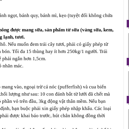
nh ngọt, bánh quy, bánh mì, kẹo (tuyệt đối không chứa 
ông được mang sữa, sản phẩm từ sữa (váng sữa, kem, 
 lạnh, tươi.
khô. Nếu muốn đem trái cây tươi, phải có giấy phép từ 
 bón. Tối đa 15 thùng hay ít hơn 250kg/1 người. Trái 
 rễ phải ngắn hơn 1,5cm.
ó nhãn mác. 
 mang vào, ngoại trừ cá nóc (pufferfish) và cua biển 
hối lượng như sau: 10 con đánh bắt từ lưới đã chết mà 
ó phần vỏ trên đầu, 3kg động vật thân mềm. Nếu bạn 
ịnh, bạn buộc phải xin giấy phép nhập khẩu. Các loại 
hải được khai báo trước, hút chân không đồng thời 