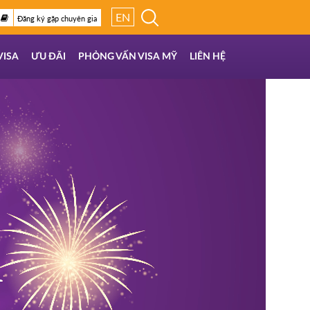
EN
Đăng ký gặp chuyên gia
VISA
ƯU ĐÃI
PHỎNG VẤN VISA MỸ
LIÊN HỆ