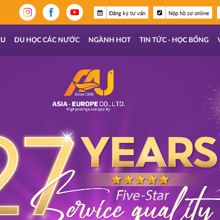
Đăng ký tư vấn
Nộp hồ sơ online
ỆU
DU HỌC CÁC NƯỚC
NGÀNH HOT
TIN TỨC - HỌC BỔNG