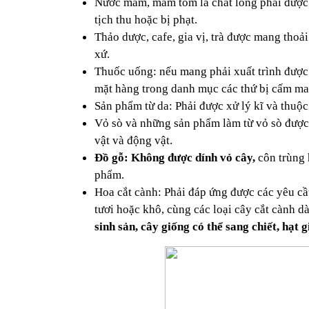
Nước mắm, mắm tôm là chất lỏng phải được đ
tịch thu hoặc bị phạt.  
Thảo dược, cafe, gia vị, trà được mang thoả
xứ. 
Thuốc uống: nếu mang phải xuất trình được 
mặt hàng trong danh mục các thứ bị cấm ma
Sản phẩm từ da: Phải được xử lý kĩ và thuộc
Vỏ sò và những sản phẩm làm từ vỏ sò được
vật và động vật. 
Đồ gỗ: Không được dính vỏ cây, 
côn trùng 
phẩm.
Hoa cắt cành: Phải đáp ứng được các yêu cầ
tươi hoặc khô, cùng các loại cây cắt cành dà
sinh sản, cây giống có thể sang chiết, hạt 