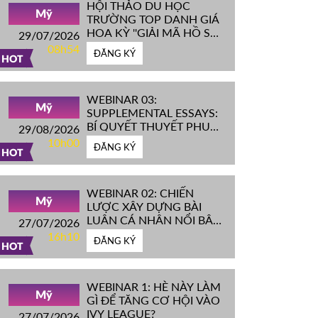
HỘI THẢO DU HỌC
Mỹ
TRƯỜNG TOP DANH GIÁ
HOA KỲ ''GIẢI MÃ HỒ SƠ
29/07/2026
IVY LEAGUE''
08h54
ĐĂNG KÝ
HOT
WEBINAR 03:
Mỹ
SUPPLEMENTAL ESSAYS:
BÍ QUYẾT THUYẾT PHỤC
29/08/2026
HỘI ĐỒNG TUYỂN SINH
10h00
ĐĂNG KÝ
ĐH TOP ĐẦU MỸ
HOT
WEBINAR 02: CHIẾN
Mỹ
LƯỢC XÂY DỰNG BÀI
LUẬN CÁ NHÂN NỔI BẬT
27/07/2026
CHINH PHỤC ĐH TOP
16h10
ĐĂNG KÝ
ĐẦU MỸ
HOT
WEBINAR 1: HÈ NÀY LÀM
Mỹ
GÌ ĐỂ TĂNG CƠ HỘI VÀO
IVY LEAGUE?
27/07/2026