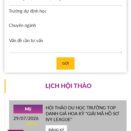
Trường dự định học
Chuyên ngành
GỬI
LỊCH HỘI THẢO
HỘI THẢO DU HỌC TRƯỜNG TOP
Mỹ
DANH GIÁ HOA KỲ ''GIẢI MÃ HỒ SƠ
29/07/2026
IVY LEAGUE''
08h54
ĐĂNG KÝ