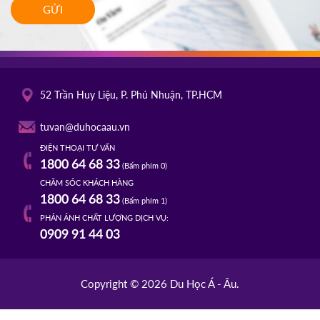
GỬI
52 Trần Huy Liệu, P. Phú Nhuận, TP.HCM
tuvan@duhocaau.vn
ĐIỆN THOẠI TƯ VẤN
1800 64 68 33
(Bấm phím 0)
CHĂM SÓC KHÁCH HÀNG
1800 64 68 33
(Bấm phím 1)
PHẢN ÁNH CHẤT LƯỢNG DỊCH VỤ:
0909 91 44 03
Copyright © 2026 Du Học Á - Âu.