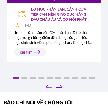
DU HỌC PHẦN LAN: CÁNH CỬA
23/06
TIẾP CẬN NỀN GIÁO DỤC HÀNG
2026
ĐẦU CHÂU ÂU VÀ CƠ HỘI PHÁT
TRIỂN TOÀN CẦU
11h43
Trong những năm gần đây, Phần Lan đã trở thành
một trong những điểm đến du học được nhiều
học sinh, sinh viên quốc tế lựa chọn. Không chỉ
nổi tiếng với hệ thống giáo dục chất lượng cao,
quốc gia Bắc Âu này còn được đánh giá cao nhờ
CHI TIẾT
môi trường sống an toàn, hiện đại cùng những
chính sách cởi mở dành cho sinh viên quốc tế.
‹
›
BÁO CHÍ NÓI VỀ CHÚNG TÔI