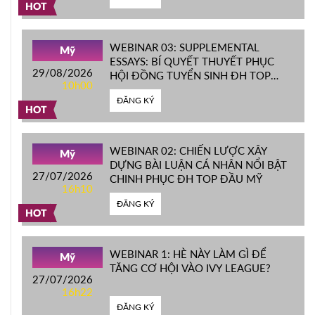
HOT
WEBINAR 03: SUPPLEMENTAL
Mỹ
ESSAYS: BÍ QUYẾT THUYẾT PHỤC
29/08/2026
HỘI ĐỒNG TUYỂN SINH ĐH TOP
10h00
ĐẦU MỸ
ĐĂNG KÝ
HOT
WEBINAR 02: CHIẾN LƯỢC XÂY
Mỹ
DỰNG BÀI LUẬN CÁ NHÂN NỔI BẬT
27/07/2026
CHINH PHỤC ĐH TOP ĐẦU MỸ
16h10
ĐĂNG KÝ
HOT
WEBINAR 1: HÈ NÀY LÀM GÌ ĐỂ
Mỹ
TĂNG CƠ HỘI VÀO IVY LEAGUE?
27/07/2026
16h22
ĐĂNG KÝ