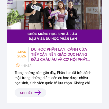
DU HỌC PHẦN LAN: CÁNH CỬA
23/06
TIẾP CẬN NỀN GIÁO DỤC HÀNG
2026
ĐẦU CHÂU ÂU VÀ CƠ HỘI PHÁT
TRIỂN TOÀN CẦU
11h43
Trong những năm gần đây, Phần Lan đã trở thành
một trong những điểm đến du học được nhiều
học sinh, sinh viên quốc tế lựa chọn. Không chỉ
nổi tiếng với hệ thống giáo dục chất lượng cao,
quốc gia Bắc Âu này còn được đánh giá cao nhờ
CHI TIẾT
môi trường sống an toàn, hiện đại cùng những
chính sách cởi mở dành cho sinh viên quốc tế.