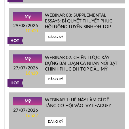
WEBINAR 03: SUPPLEMENTAL
Mỹ
ESSAYS: BÍ QUYẾT THUYẾT PHỤC
29/08/2026
HỘI ĐỒNG TUYỂN SINH ĐH TOP
10h00
ĐẦU MỸ
ĐĂNG KÝ
HOT
WEBINAR 02: CHIẾN LƯỢC XÂY
Mỹ
DỰNG BÀI LUẬN CÁ NHÂN NỔI BẬT
27/07/2026
CHINH PHỤC ĐH TOP ĐẦU MỸ
16h10
ĐĂNG KÝ
HOT
WEBINAR 1: HÈ NÀY LÀM GÌ ĐỂ
Mỹ
TĂNG CƠ HỘI VÀO IVY LEAGUE?
27/07/2026
16h22
ĐĂNG KÝ