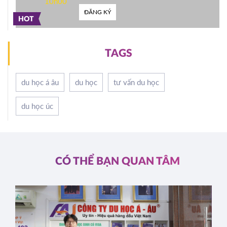
10h00
ĐĂNG KÝ
HOT
TAGS
du học á âu
du học
tư vấn du học
du học úc
CÓ THỂ BẠN QUAN TÂM