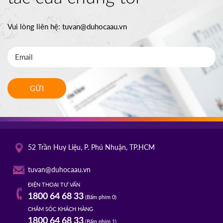
Vui lòng liên hệ:
tuvan@duhocaau.vn
GỬI
52 Trần Huy Liệu, P. Phú Nhuận, TP.HCM
tuvan@duhocaau.vn
ĐIỆN THOẠI TƯ VẤN
1800 64 68 33
(Bấm phím 0)
CHĂM SÓC KHÁCH HÀNG
1800 64 68 33
(Bấm phím 1)