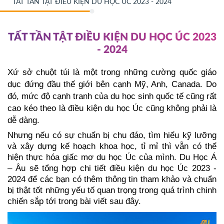
TẤT TẦN TẬT ĐIỀU KIỆN DU HỌC ÚC 2023 - 2024
TẤT TẦN TẬT ĐIỀU KIỆN DU HỌC ÚC 2023
- 2024
Xứ sở chuột túi là một trong những cường quốc giáo 
dục đứng đầu thế giới bên cạnh Mỹ, Anh, Canada. Do 
đó, mức độ cạnh tranh của du học sinh quốc tế cũng rất 
cao kéo theo là điều kiện du học Úc cũng không phải là 
dễ dàng. 
Nhưng nếu có sự chuẩn bị chu đáo, tìm hiểu kỹ lưỡng 
và xây dựng kế hoạch khoa học, tỉ mỉ thì vẫn có thể 
hiện thực hóa giấc mơ du học Úc của mình. Du Học Á 
– Âu sẽ tổng hợp chi tiết điều kiện du học Úc 2023 - 
2024 để các bạn có thêm thông tin tham khảo và chuẩn 
bị thật tốt những yếu tố quan trọng trong quá trình chinh 
chiến sắp tới trong bài viết sau đây. 