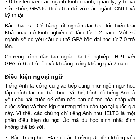
7.0 trở lên với các ngành kinh doanh, quản lý, y tế và 
sức khỏe; GPA tối thiểu 6.5 đối với các ngành CNTT và 
kỹ thuật.
Bậc thạc sĩ: 
Có bằng tốt nghiệp đại học tối thiểu loại 
Khá hoặc có kinh nghiệm đi làm từ 1-2 năm. Một số 
ngành sẽ có yêu cầu cụ thể GPA bậc đại học từ 7,0 trở 
lên.
Chương trình đào tạo nghề: đã tốt nghiệp THPT với 
GPA từ 6.5 trở lên và khoảng trống không quá 2 năm.
Điều kiện ngoại ngữ
Tiếng Anh là công cụ giao tiếp cũng như ngôn ngữ học 
tập chính tại mọi bậc học. Vì thế, trình độ tiếng Anh là 
yêu cầu bắt buộc để đảm bảo bạn có thể hòa nhập với 
cuộc sống và theo kịp chương trình đào tạo tại quốc gia 
này. Vì thế, các chứng chỉ tiếng Anh như IELTS là một 
phần điều kiện du học Úc mà du học sinh nhất định 
không thể bỏ sót. 
Bậc Trung học: Đa số các trường Úc đều không yêu 