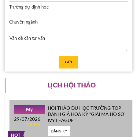
Trường dự định học
Chuyên ngành
GỬI
LỊCH HỘI THẢO
HỘI THẢO DU HỌC TRƯỜNG TOP
Mỹ
DANH GIÁ HOA KỲ ''GIẢI MÃ HỒ SƠ
29/07/2026
IVY LEAGUE''
08h54
ĐĂNG KÝ
HOT