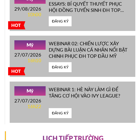
ESSAYS: BÍ QUYẾT THUYẾT PHỤC
29/08/2026
HỘI ĐỒNG TUYỂN SINH ĐH TOP
10h00
ĐẦU MỸ
ĐĂNG KÝ
HOT
WEBINAR 02: CHIẾN LƯỢC XÂY
Mỹ
DỰNG BÀI LUẬN CÁ NHÂN NỔI BẬT
27/07/2026
CHINH PHỤC ĐH TOP ĐẦU MỸ
16h10
ĐĂNG KÝ
HOT
WEBINAR 1: HÈ NÀY LÀM GÌ ĐỂ
Mỹ
TĂNG CƠ HỘI VÀO IVY LEAGUE?
27/07/2026
16h22
ĐĂNG KÝ
LỊCH TIẾP TRƯỜNG