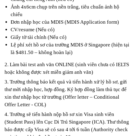
Ảnh 4x6cm chụp trên nền trắng, tiêu chuẩn ảnh hộ 
chiếu 
Đơn nhập học của MDIS (MDIS Application form) 
CV/resume (Nếu có)
Giấy tờ tài chính (Nếu có)
Lệ phí xét hồ sơ của trường MDIS ở Singapore (hiện tại 
là $481.50 – không hoàn lại)
2. Làm bài test anh văn ONLINE (sinh viên chưa có IELTS 
hoặc không được xét miễn giảm anh văn)
3. Trường thông báo kết quả và tiến hành xử lý hồ sơ, gửi 
thư mời nhập học, hợp đồng. Ký hợp đồng làm thủ tục để 
xin thư nhập học từ trường (Offer letter – Conditional 
Offer Letter - COL) 
4. Trường sẽ tiến hành nộp hồ sơ xin Visa sinh viên 
(Student Pass) lên Cục Di Trú Singapore (ICA). Thư thông 
báo được cấp Visa sẽ có sau 4 tới 6 tuần (Authority check 