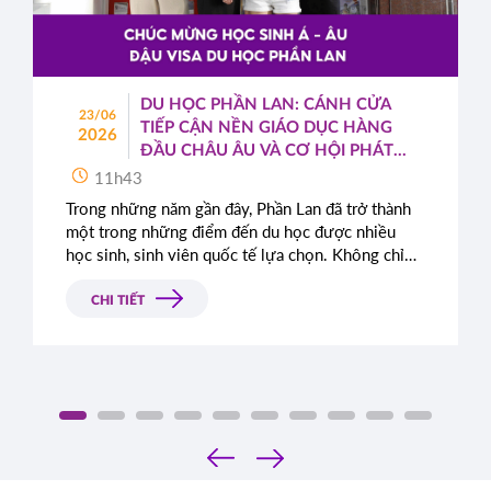
DU HỌC PHẦN LAN: CÁNH CỬA
23/06
TIẾP CẬN NỀN GIÁO DỤC HÀNG
2026
ĐẦU CHÂU ÂU VÀ CƠ HỘI PHÁT
TRIỂN TOÀN CẦU
11h43
Trong những năm gần đây, Phần Lan đã trở thành
một trong những điểm đến du học được nhiều
học sinh, sinh viên quốc tế lựa chọn. Không chỉ
nổi tiếng với hệ thống giáo dục chất lượng cao,
quốc gia Bắc Âu này còn được đánh giá cao nhờ
CHI TIẾT
môi trường sống an toàn, hiện đại cùng những
chính sách cởi mở dành cho sinh viên quốc tế.
‹
›