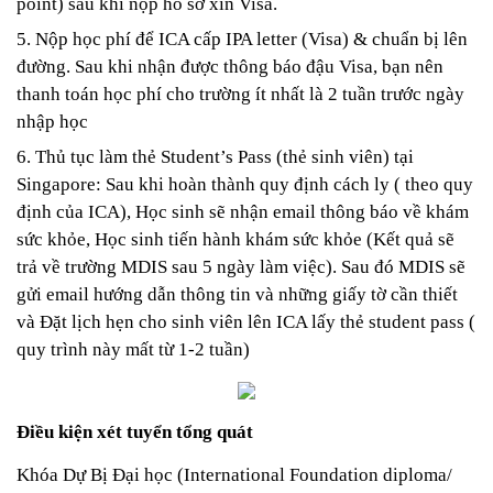
point) sau khi nộp hồ sơ xin Visa.
5. Nộp học phí để ICA cấp IPA letter (Visa) & chuẩn bị lên 
đường. Sau khi nhận được thông báo đậu Visa, bạn nên 
thanh toán học phí cho trường ít nhất là 2 tuần trước ngày 
nhập học
6. Thủ tục làm thẻ Student’s Pass (thẻ sinh viên) tại 
Singapore: Sau khi hoàn thành quy định cách ly ( theo quy 
định của ICA), Học sinh sẽ nhận email thông báo về khám 
sức khỏe, Học sinh tiến hành khám sức khỏe (Kết quả sẽ 
trả về trường MDIS sau 5 ngày làm việc). Sau đó MDIS sẽ 
gửi email hướng dẫn thông tin và những giấy tờ cần thiết 
và Đặt lịch hẹn cho sinh viên lên ICA lấy thẻ student pass ( 
quy trình này mất từ 1-2 tuần) 
Điều kiện xét tuyển tổng quát 
Khóa Dự Bị Đại học (International Foundation diploma/ 