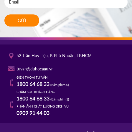
GỬI
52 Trần Huy Liệu, P. Phú Nhuận, TP.HCM
tuvan@duhocaau.vn
ĐIỆN THOẠI TƯ VẤN
1800 64 68 33
(Bấm phím 0)
CHĂM SÓC KHÁCH HÀNG
1800 64 68 33
(Bấm phím 1)
PHẢN ÁNH CHẤT LƯỢNG DỊCH VỤ:
0909 91 44 03