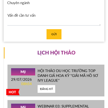
Chuyên ngành
GỬI
LỊCH HỘI THẢO
HỘI THẢO DU HỌC TRƯỜNG TOP
Mỹ
DANH GIÁ HOA KỲ ''GIẢI MÃ HỒ SƠ
29/07/2026
IVY LEAGUE''
08h54
ĐĂNG KÝ
HOT
WEBINAR 03: SUPPLEMENTAL
Mỹ