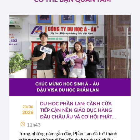
DU HỌC PHẦN LAN: CÁNH CỬA
23/06
TIẾP CẬN NỀN GIÁO DỤC HÀNG
2026
ĐẦU CHÂU ÂU VÀ CƠ HỘI PHÁT
TRIỂN TOÀN CẦU
11h43
Trong những năm gần đây, Phần Lan đã trở thành