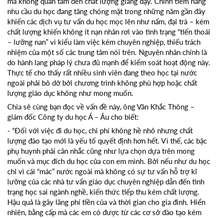
mà không quan tâm đến chất lượng giảng dạy. Chính tiềm năng
nhu cầu du học đang tăng chóng mặt trong những năm gần đây
khiến các dịch vụ tư vấn du học mọc lên như nấm, đại trà – kém
chất lượng khiến không ít nạn nhân rơi vào tình trạng “tiến thoái
– lưỡng nan” vì kiểu làm việc kém chuyên nghiệp, thiếu trách
nhiệm của một số các trung tâm nói trên. Nguyên nhân chính là
do hành lang pháp lý chưa đủ mạnh để kiểm soát hoạt động này.
Thực tế cho thấy rất nhiều sinh viên đang theo học tại nước
ngoài phải bỏ dở bởi chương trình không phù hợp hoặc chất
lượng giáo dục không như mong muốn.
Chia sẻ cùng bạn đọc về vấn đề này, ông Văn Khắc Thông –
giám đốc
Công ty du học
Á – Âu cho biết:
- “Đối với việc đi du học, chi phí không hề nhỏ nhưng chất
lượng đào tạo mới là yếu tố quyết định hơn hết. Vì thế, các bậc
phụ huynh phải cân nhắc cũng như lựa chọn dựa trên mong
muốn và mục đích du học của con em mình. Bởi nếu như du học
chỉ vì cái “mác” nước ngoài mà không có sự tư vấn hỗ trợ kĩ
lưỡng của các nhà tư vấn giáo dục chuyên nghiệp dẫn đến tình
trạng học sai ngành nghề, kiến thức tiếp thu kém chất lượng.
Hậu quả là gây lãng phí tiền của và thời gian cho gia đình. Hiển
nhiên, bằng cấp mà các em có được từ các cơ sở đào tạo kém