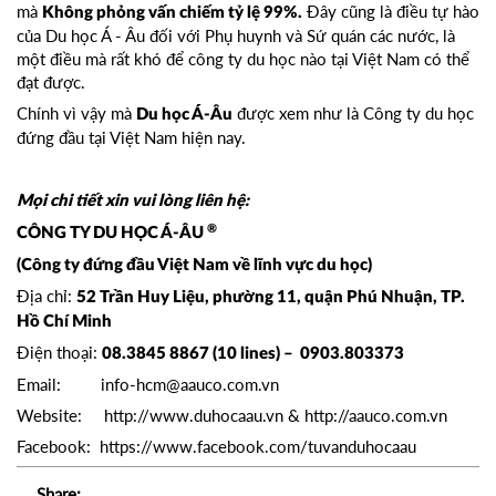
mà
Đây cũng là điều tự hào
Không phỏng vấn chiếm tỷ lệ 99%.
của
Du học Á - Âu
đối với Phụ huynh và Sứ quán các nước, là
một điều mà rất khó để công ty du học nào tại Việt Nam có thể
đạt được.
Chính vì vậy mà
được xem như là Công ty du học
Du học Á-Âu
đứng đầu tại Việt Nam hiện nay.
Mọi chi tiết xin vui lòng liên hệ:
®
CÔNG TY DU HỌC Á-ÂU
(Công ty đứng đầu Việt Nam về lĩnh vực du học)
Địa chỉ:
52 Trần Huy Liệu, phường 11, quận Phú Nhuận, TP.
Hồ Chí Minh
Điện thoại:
08.3845 8867 (10 lines) – 0903.803373
Email:
info-hcm@aauco.com.vn
Website:
http://www.duhocaau.vn
&
http://aauco.com.vn
Facebook:
https://www.facebook.com/tuvanduhocaau
Share: