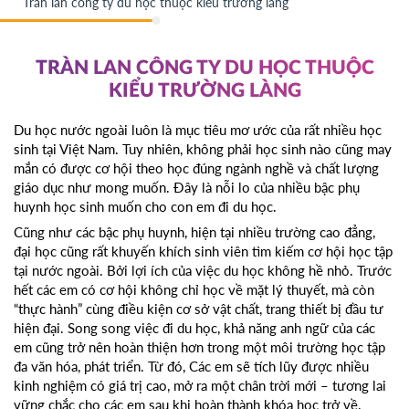
Tràn lan công ty du học thuộc kiểu trường làng
TRÀN LAN CÔNG TY DU HỌC THUỘC
KIỂU TRƯỜNG LÀNG
Du học nước ngoài luôn là mục tiêu mơ ước của rất nhiều học
sinh tại Việt Nam. Tuy nhiên, không phải học sinh nào cũng may
mắn có được cơ hội theo học đúng ngành nghề và chất lượng
giáo dục như mong muốn. Đây là nỗi lo của nhiều bậc phụ
huynh học sinh muốn cho con em đi du học.
Cũng như các bậc phụ huynh, hiện tại nhiều trường cao đẳng,
đại học cũng rất khuyến khích sinh viên tìm kiếm cơ hội học tập
tại nước ngoài. Bởi lợi ích của việc du học không hề nhỏ. Trước
hết các em có cơ hội không chỉ học về mặt lý thuyết, mà còn
“thực hành” cùng điều kiện cơ sở vật chất, trang thiết bị đầu tư
hiện đại. Song song việc đi du học, khả năng anh ngữ của các
em cũng trở nên hoàn thiện hơn trong một môi trường học tập
đa văn hóa, phát triển. Từ đó, Các em sẽ tích lũy được nhiều
kinh nghiệm có giá trị cao, mở ra một chân trời mới – tương lai
vững chắc cho các em sau khi hoàn thành khóa học trở về.