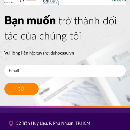
Bạn muốn
trở thành đối
tác của chúng tôi
Vui lòng liên hệ:
tuvan@duhocaau.vn
GỬI
52 Trần Huy Liệu, P. Phú Nhuận, TP.HCM