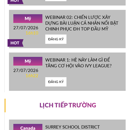
HOT
WEBINAR 02: CHIẾN LƯỢC XÂY
Mỹ
DỰNG BÀI LUẬN CÁ NHÂN NỔI BẬT
27/07/2026
CHINH PHỤC ĐH TOP ĐẦU MỸ
16h10
ĐĂNG KÝ
HOT
WEBINAR 1: HÈ NÀY LÀM GÌ ĐỂ
Mỹ
TĂNG CƠ HỘI VÀO IVY LEAGUE?
27/07/2026
16h22
ĐĂNG KÝ
LỊCH TIẾP TRƯỜNG
SURREY SCHOOL DISTRICT
Canada