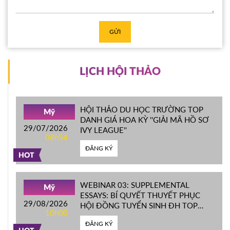
GỬI
LỊCH HỘI THẢO
HỘI THẢO DU HỌC TRƯỜNG TOP
Mỹ
DANH GIÁ HOA KỲ ''GIẢI MÃ HỒ SƠ
29/07/2026
IVY LEAGUE''
08h54
ĐĂNG KÝ
HOT
WEBINAR 03: SUPPLEMENTAL
Mỹ
ESSAYS: BÍ QUYẾT THUYẾT PHỤC
29/08/2026
HỘI ĐỒNG TUYỂN SINH ĐH TOP
10h00
ĐẦU MỸ
ĐĂNG KÝ