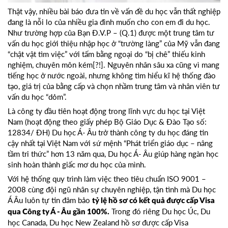
Thật vậy, nhiều bài báo đưa tin về vấn đề du học vẫn thất nghiệp
đang là nỗi lo của nhiều gia đình muốn cho con em đi du học.
Như trường hợp của Bạn Đ.V.P – (Q.1) được một trung tâm tư
vấn du học giới thiệu nhập học ở “trường làng” của Mỹ vẫn đang
“chật vật tìm việc” với tấm bằng ngoại do “bị chê” thiếu kinh
nghiệm, chuyên môn kém[?!]. Nguyên nhân sâu xa cũng vì mang
tiếng học ở nước ngoài, nhưng không tìm hiểu kĩ hệ thống đào
tạo, giá trị của bằng cấp và chọn nhầm trung tâm và nhân viên tư
vấn du học “dỏm”.
Là công ty đầu tiên hoạt động trong lĩnh vực du học tại Việt
Nam (hoạt động theo giấy phép Bộ Giáo Dục & Đào Tạo số:
12834/ ĐH) Du học Á- Âu trở thành công ty du học đáng tin
cậy nhất tại Việt Nam với sứ mệnh “Phát triển giáo dục – nâng
tầm tri thức” hơn 13 năm qua, Du học Á- Âu giúp hàng ngàn học
sinh hoàn thành giấc mơ du học của mình.
Với hệ thống quy trình làm việc theo tiêu chuẩn ISO 9001 –
2008 cùng đội ngũ nhân sự chuyên nghiệp, tận tình mà Du học
Á Âu luôn tự tin đảm bảo
tỷ lệ hồ sơ có kết quả được cấp Visa
Trong đó riêng
Du học Úc
,
Du
qua
Công ty Á - Âu
gần 100%.
học Canada
,
Du học New Zealand
hồ sơ được cấp Visa