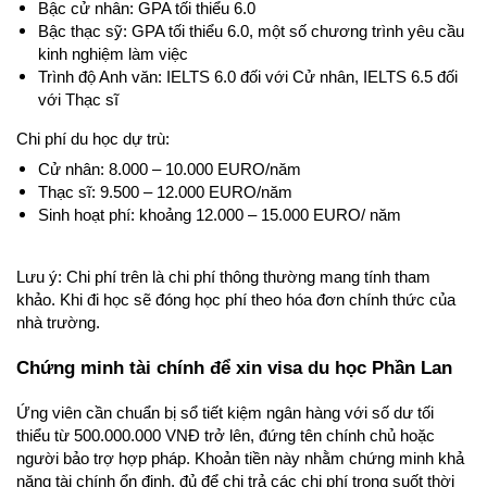
Bậc cử nhân: GPA tối thiểu 6.0
Bậc thạc sỹ: GPA tối thiểu 6.0, một số chương trình yêu cầu 
kinh nghiệm làm việc
Trình độ Anh văn: IELTS 6.0 đối với Cử nhân, IELTS 6.5 đối 
với Thạc sĩ
Chi phí du học dự trù:
Cử nhân: 8.000 – 10.000 EURO/năm
Thạc sĩ: 9.500 – 12.000 EURO/năm
Sinh hoạt phí: khoảng 12.000 – 15.000 EURO/ năm
Lưu ý: Chi phí trên là chi phí thông thường mang tính tham 
khảo. Khi đi học sẽ đóng học phí theo hóa đơn chính thức của 
nhà trường.
Chứng minh tài chính để xin visa du học Phần Lan
Ứng viên cần chuẩn bị sổ tiết kiệm ngân hàng với số dư tối 
thiểu từ 500.000.000 VNĐ trở lên, đứng tên chính chủ hoặc 
người bảo trợ hợp pháp. Khoản tiền này nhằm chứng minh khả 
năng tài chính ổn định, đủ để chi trả các chi phí trong suốt thời 