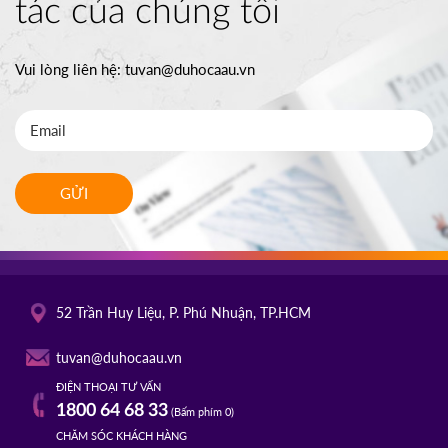
tác của chúng tôi
Vui lòng liên hệ:
tuvan@duhocaau.vn
GỬI
52 Trần Huy Liệu, P. Phú Nhuận, TP.HCM
tuvan@duhocaau.vn
ĐIỆN THOẠI TƯ VẤN
1800 64 68 33
(Bấm phím 0)
CHĂM SÓC KHÁCH HÀNG