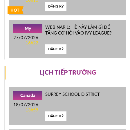
ĐĂNG KÝ
HOT
WEBINAR 1: HÈ NÀY LÀM GÌ ĐỂ
Mỹ
TĂNG CƠ HỘI VÀO IVY LEAGUE?
27/07/2026
16h22
ĐĂNG KÝ
LỊCH TIẾP TRƯỜNG
SURREY SCHOOL DISTRICT
Canada
18/07/2026
13h59
ĐĂNG KÝ