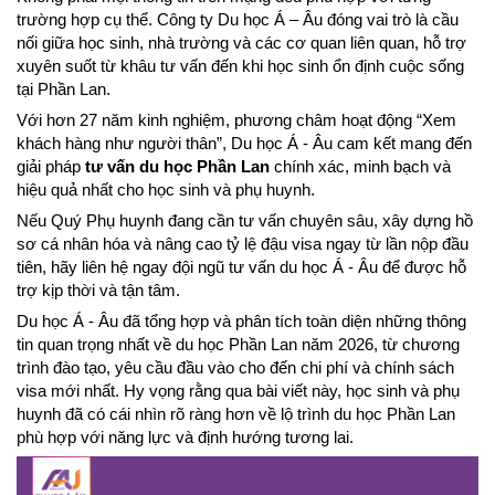
trường hợp cụ thể. Công ty Du học Á – Âu đóng vai trò là cầu 
nối giữa học sinh, nhà trường và các cơ quan liên quan, hỗ trợ 
xuyên suốt từ khâu tư vấn đến khi học sinh ổn định cuộc sống 
tại Phần Lan.
Với hơn 27 năm kinh nghiệm, phương châm hoạt động “Xem 
khách hàng như người thân”, Du học Á - Âu cam kết mang đến 
giải pháp 
tư vấn du học Phần Lan
 chính xác, minh bạch và 
hiệu quả nhất cho học sinh và phụ huynh.
Nếu Quý Phụ huynh đang cần tư vấn chuyên sâu, xây dựng hồ 
sơ cá nhân hóa và nâng cao tỷ lệ đậu visa ngay từ lần nộp đầu 
tiên, hãy liên hệ ngay đội ngũ tư vấn du học Á - Âu để được hỗ 
trợ kịp thời và tận tâm.
Du học Á - Âu đã tổng hợp và phân tích toàn diện những thông 
tin quan trọng nhất về du học Phần Lan năm 2026, từ chương 
trình đào tạo, yêu cầu đầu vào cho đến chi phí và chính sách 
visa mới nhất. Hy vọng rằng qua bài viết này, học sinh và phụ 
huynh đã có cái nhìn rõ ràng hơn về lộ trình du học Phần Lan 
phù hợp với năng lực và định hướng tương lai.