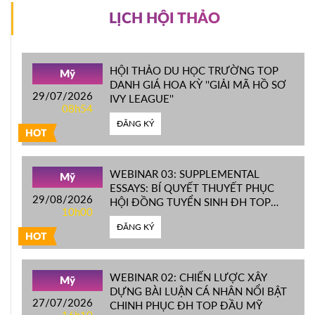
LỊCH HỘI THẢO
HỘI THẢO DU HỌC TRƯỜNG TOP
Mỹ
DANH GIÁ HOA KỲ ''GIẢI MÃ HỒ SƠ
29/07/2026
IVY LEAGUE''
08h54
ĐĂNG KÝ
HOT
WEBINAR 03: SUPPLEMENTAL
Mỹ
ESSAYS: BÍ QUYẾT THUYẾT PHỤC
29/08/2026
HỘI ĐỒNG TUYỂN SINH ĐH TOP
10h00
ĐẦU MỸ
ĐĂNG KÝ
HOT
WEBINAR 02: CHIẾN LƯỢC XÂY
Mỹ
DỰNG BÀI LUẬN CÁ NHÂN NỔI BẬT
27/07/2026
CHINH PHỤC ĐH TOP ĐẦU MỸ
16h10