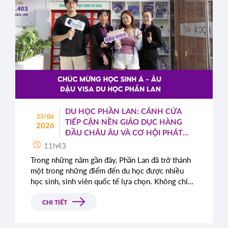
DU HỌC PHẦN LAN: CÁNH CỬA
23/06
TIẾP CẬN NỀN GIÁO DỤC HÀNG
2026
ĐẦU CHÂU ÂU VÀ CƠ HỘI PHÁT
TRIỂN TOÀN CẦU
11h43
Trong những năm gần đây, Phần Lan đã trở thành
một trong những điểm đến du học được nhiều
học sinh, sinh viên quốc tế lựa chọn. Không chỉ
nổi tiếng với hệ thống giáo dục chất lượng cao,
quốc gia Bắc Âu này còn được đánh giá cao nhờ
CHI TIẾT
môi trường sống an toàn, hiện đại cùng những
chính sách cởi mở dành cho sinh viên quốc tế.