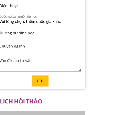
Điện thoại
Quốc gia bạn muốn du học
Trường dự định học
Chuyên ngành
GỬI
LỊCH HỘI THẢO