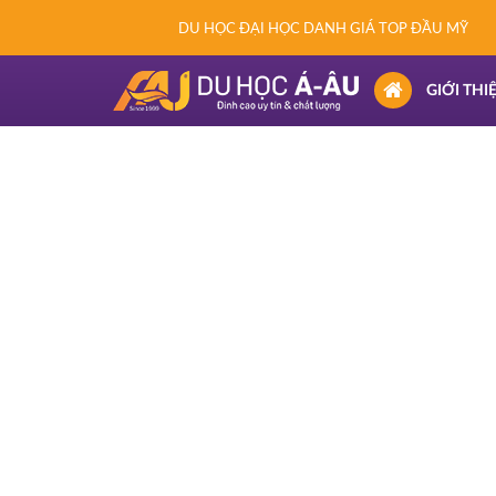
DU HỌC ĐẠI HỌC DANH GIÁ TOP ĐẦU MỸ
(CURRENT)
GIỚI THI