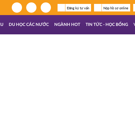
Đăng ký tư vấn
Nộp hồ sơ online
ỆU
DU HỌC CÁC NƯỚC
NGÀNH HOT
TIN TỨC - HỌC BỔNG