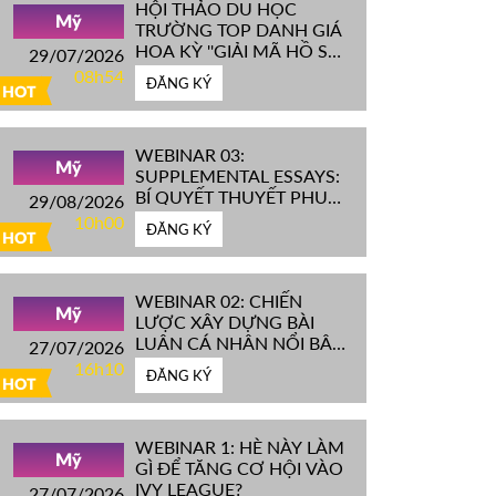
HỘI THẢO DU HỌC
Mỹ
TRƯỜNG TOP DANH GIÁ
HOA KỲ ''GIẢI MÃ HỒ SƠ
29/07/2026
IVY LEAGUE''
08h54
ĐĂNG KÝ
HOT
WEBINAR 03:
Mỹ
SUPPLEMENTAL ESSAYS:
BÍ QUYẾT THUYẾT PHỤC
29/08/2026
HỘI ĐỒNG TUYỂN SINH
10h00
ĐĂNG KÝ
ĐH TOP ĐẦU MỸ
HOT
WEBINAR 02: CHIẾN
Mỹ
LƯỢC XÂY DỰNG BÀI
LUẬN CÁ NHÂN NỔI BẬT
27/07/2026
CHINH PHỤC ĐH TOP
16h10
ĐĂNG KÝ
ĐẦU MỸ
HOT
WEBINAR 1: HÈ NÀY LÀM
Mỹ
GÌ ĐỂ TĂNG CƠ HỘI VÀO
IVY LEAGUE?
27/07/2026