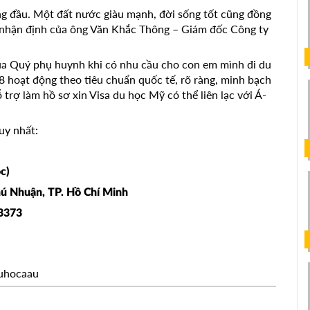
àng đầu. Một đất nước giàu mạnh, đời sống tốt cũng đồng
là nhận định của ông Văn Khắc Thông – Giám đốc Công ty
 của Quý phụ huynh khi có nhu cầu cho con em mình đi du
8 hoạt động theo tiêu chuẩn quốc tế, rõ ràng, minh bạch
trợ làm hồ sơ xin Visa du học Mỹ có thể liên lạc với Á-
duy nhất:
c)
hú Nhuận, TP. Hồ Chí Minh
03373
uhocaau