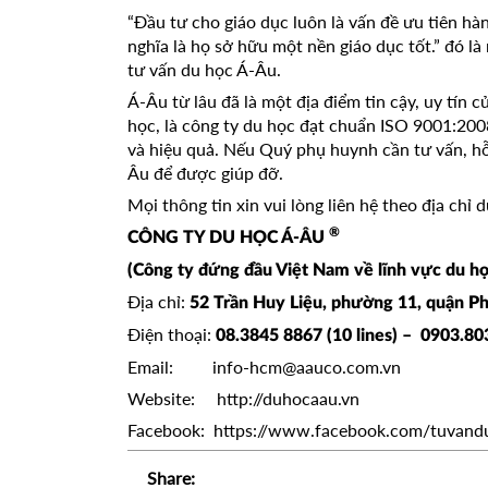
“Đầu tư cho giáo dục luôn là vấn đề ưu tiên h
nghĩa là họ sở hữu một nền giáo dục tốt.” đó 
tư vấn du học Á-Âu.
Á-Âu từ lâu đã là một địa điểm tin cậy, uy tín
học, là công ty du học đạt chuẩn ISO 9001:200
và hiệu quả. Nếu Quý phụ huynh cần tư vấn, hỗ 
Âu để được giúp đỡ.
Mọi thông tin xin vui lòng liên hệ theo địa chỉ 
®
CÔNG TY DU HỌC Á-ÂU
(Công ty đứng đầu Việt Nam về lĩnh vực du họ
Địa chỉ:
52 Trần Huy Liệu, phường 11, quận P
Điện thoại:
08.3845 8867 (10 lines) – 0903.8
Email:
info-hcm@aauco.com.vn
Website:
http://duhocaau.vn
Facebook: https://www.facebook.com/tuvand
Share: