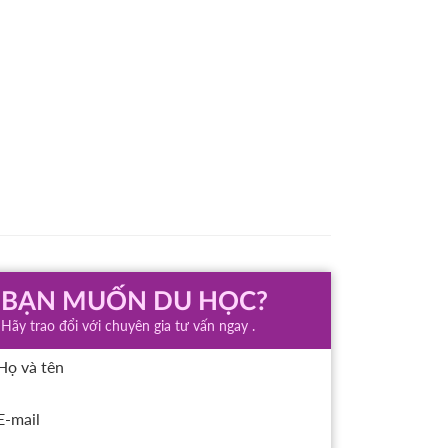
BẠN MUỐN DU HỌC?
Hãy trao đổi với chuyên gia tư vấn ngay .
Họ và tên
E-mail