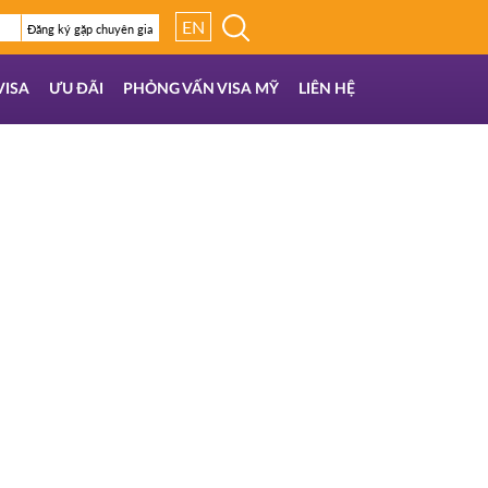
EN
Đăng ký gặp chuyên gia
VISA
ƯU ĐÃI
PHỎNG VẤN VISA MỸ
LIÊN HỆ