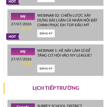
HOT
WEBINAR 02: CHIẾN LƯỢC XÂY
Mỹ
DỰNG BÀI LUẬN CÁ NHÂN NỔI BẬT
27/07/2026
CHINH PHỤC ĐH TOP ĐẦU MỸ
16h10
ĐĂNG KÝ
HOT
WEBINAR 1: HÈ NÀY LÀM GÌ ĐỂ
Mỹ
TĂNG CƠ HỘI VÀO IVY LEAGUE?
27/07/2026
16h22
ĐĂNG KÝ
LỊCH TIẾP TRƯỜNG
SURREY SCHOOL DISTRICT