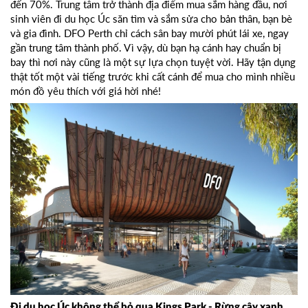
đến 70%. Trung tâm trở thành địa điểm mua sắm hàng đầu, nơi
sinh viên đi du học Úc săn tìm và sắm sửa cho bản thân, bạn bè
và gia đình. DFO Perth chỉ cách sân bay mười phút lái xe, ngay
gần trung tâm thành phố. Vì vậy, dù bạn hạ cánh hay chuẩn bị
bay thì nơi này cũng là một sự lựa chọn tuyệt vời. Hãy tận dụng
thật tốt một vài tiếng trước khi cất cánh để mua cho mình nhiều
món đồ yêu thích với giá hời nhé!
Đi du học Úc không thể bỏ qua Kings Park - Rừng cây
xanh