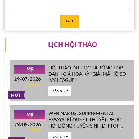
GỬI
LỊCH HỘI THẢO
HỘI THẢO DU HỌC TRƯỜNG TOP
Mỹ
DANH GIÁ HOA KỲ ''GIẢI MÃ HỒ SƠ
29/07/2026
IVY LEAGUE''
08h54
ĐĂNG KÝ
HOT
WEBINAR 03: SUPPLEMENTAL
Mỹ
ESSAYS: BÍ QUYẾT THUYẾT PHỤC
29/08/2026
HỘI ĐỒNG TUYỂN SINH ĐH TOP
10h00
ĐẦU MỸ
ĐĂNG KÝ