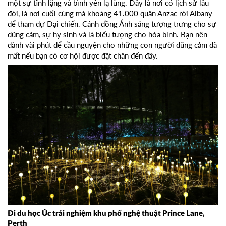
một sự tĩnh lặng và bình yên lạ lùng. Đây là nơi có lịch sử lâu
đời, là nơi cuối cùng mà khoảng 41.000 quân Anzac rời Albany
để tham dự Đại chiến. Cánh đồng Ánh sáng tượng trưng cho sự
dũng cảm, sự hy sinh và là biểu tượng cho hòa bình. Bạn nên
dành vài phút để cầu nguyện cho những con người dũng cảm đã
mất nếu bạn có cơ hội được đặt chân đến đây.
Đi du học Úc trải
nghiệm khu phố nghệ thuật
Prince Lane
,
Perth