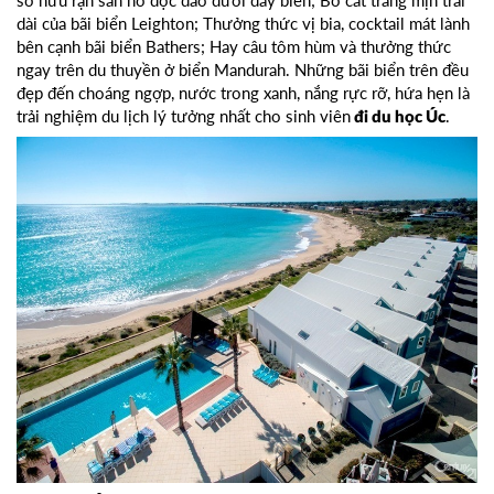
sở hữu rạn san hô độc đáo dưới đáy biển; Bờ cát trắng mịn trải
dài của bãi biển Leighton; Thưởng thức vị bia, cocktail mát lành
bên cạnh bãi biển Bathers; Hay câu tôm hùm và thưởng thức
ngay trên du thuyền ở biển Mandurah. Những bãi biển trên đều
đẹp đến choáng ngợp, nước trong xanh, nắng rực rỡ, hứa hẹn là
trải nghiệm du lịch lý tưởng nhất cho sinh viên
.
đi du học Úc