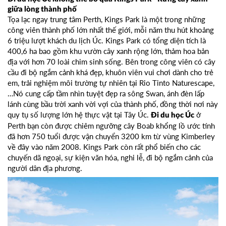
giữa lòng thành phố
Tọa lạc ngay trung tâm Perth, Kings Park là một trong những
công viên thành phố lớn nhất thế giới, mỗi năm thu hút khoảng
6 triệu lượt khách du lịch Úc. Kings Park có tổng diện tích là
400,6 ha bao gồm khu vườn cây xanh rộng lớn, thảm hoa bản
địa với hơn 70 loài chim sinh sống. Bên trong công viên có cây
cầu đi bộ ngắm cảnh khá đẹp, khuôn viên vui chơi dành cho trẻ
em, trải nghiệm môi trường tự nhiên tại Rio Tinto Naturescape,
…Nó cung cấp tầm nhìn tuyệt đẹp ra sông Swan, ánh đèn lấp
lánh cùng bầu trời xanh vời vợi của thành phố, đồng thời nơi này
quy tụ số lượng lớn hệ thực vật tại Tây Úc.
ở
Đi du học Úc
Perth bạn còn được chiêm ngưỡng cây Boab khổng lồ ước tính
đã hơn 750 tuổi được vận chuyển 3200 km từ vùng Kimberley
về đây vào năm 2008. Kings Park còn rất phổ biến cho các
chuyến dã ngoại, sự kiện văn hóa, nghi lễ, đi bộ ngắm cảnh của
người dân địa phương.