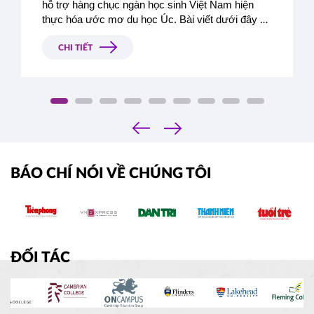
hỗ trợ hàng chục ngàn học sinh Việt Nam hiện 
thực hóa ước mơ du học Úc. Bài viết dưới đây sẽ 
giúp bạn có cái nhìn toàn diện về du học Úc 2026, 
đồng thời giới thiệu những trường đại học - cao 
CHI TIẾT
đẳng uy tín mà Á - Âu đang là đơn vị đại diện 
tuyển sinh chính thức tại Việt Nam.
‹
›
BÁO CHÍ NÓI VỀ CHÚNG TÔI
ĐỐI TÁC