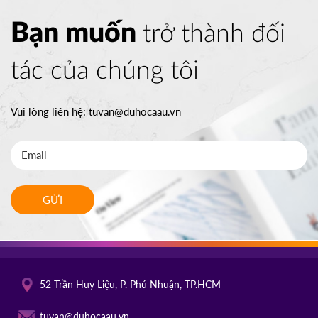
Bạn muốn
trở thành đối
tác của chúng tôi
Vui lòng liên hệ:
tuvan@duhocaau.vn
GỬI
52 Trần Huy Liệu, P. Phú Nhuận, TP.HCM
tuvan@duhocaau.vn