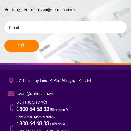
Vui lòng liên hệ:
tuvan@duhocaau.vn
GỬI
52 Trần Huy Liệu, P. Phú Nhuận, TP.HCM
tuvan@duhocaau.vn
ĐIỆN THOẠI TƯ VẤN
1800 64 68 33
(Bấm phím 0)
CHĂM SÓC KHÁCH HÀNG
1800 64 68 33
(Bấm phím 1)
PHẢN ÁNH CHẤT LƯỢNG DỊCH VỤ: