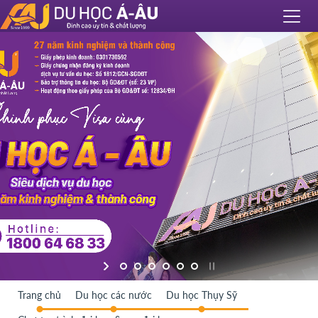
Trang chủ
Du học các nước
Du học Thụy Sỹ