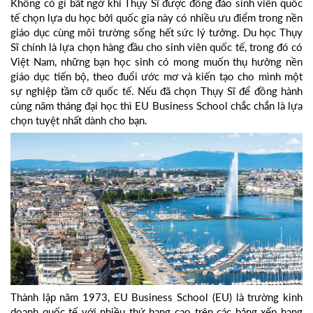
Không có gì bất ngờ khi Thụy Sĩ được đông đảo sinh viên quốc
tế chọn lựa du học bởi quốc gia này có nhiều ưu điểm trong nền
giáo dục cùng môi trường sống hết sức lý tưởng. Du học Thụy
Sĩ chính là lựa chọn hàng đầu cho sinh viên quốc tế, trong đó có
Việt Nam, những bạn học sinh có mong muốn thụ hưởng nền
giáo dục tiến bộ, theo đuổi ước mơ và kiến tạo cho mình một
sự nghiệp tầm cỡ quốc tế. Nếu đã chọn Thụy Sĩ để đồng hành
cùng năm tháng đại học thì EU Business School chắc chắn là lựa
chọn tuyệt nhất dành cho bạn.
Thành lập năm 1973, EU Business School (EU) là trường kinh
doanh quốc tế với nhiều thứ hạng cao trên các bảng xếp hạng