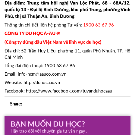
Địa điểm: Trung tâm hội nghị Vạn Lộc Phát, 68 - 68A/12,
quốc lộ 13 - Đại lộ Bình Dương, khu phố Trung, phường Vĩnh
Phú, thị xã Thuận An, Bình Dương
Thông tin chi tiết liên hệ phòng Tư vấn:
1900 63 67 96
CÔNG TY DU HỌC Á-ÂU ®
(Công ty đứng đầu Việt Nam về lĩnh vực du học)
Địa chỉ: 52 Trần Huy Liệu, phường 11, quận Phú Nhuận, TP. Hồ
Chí Minh
Tổng đài điện thoại: 1900 63 67 96
Email: info-hcm@aauco.com.vn
Website: http://duhocaau.vn
Facebook: https://www.facebook.com/tuvanduhocaau
Share:
BẠN MUỐN DU HỌC?
Hãy trao đổi với chuyên gia tư vấn ngay .