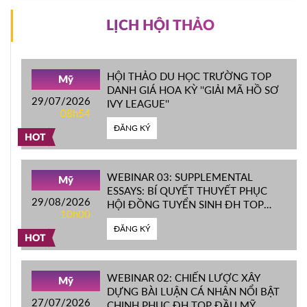
LỊCH HỘI THẢO
HỘI THẢO DU HỌC TRƯỜNG TOP
Mỹ
DANH GIÁ HOA KỲ ''GIẢI MÃ HỒ SƠ
29/07/2026
IVY LEAGUE''
08h54
ĐĂNG KÝ
HOT
WEBINAR 03: SUPPLEMENTAL
Mỹ
ESSAYS: BÍ QUYẾT THUYẾT PHỤC
29/08/2026
HỘI ĐỒNG TUYỂN SINH ĐH TOP
10h00
ĐẦU MỸ
ĐĂNG KÝ
HOT
WEBINAR 02: CHIẾN LƯỢC XÂY
Mỹ
DỰNG BÀI LUẬN CÁ NHÂN NỔI BẬT
27/07/2026
CHINH PHỤC ĐH TOP ĐẦU MỸ