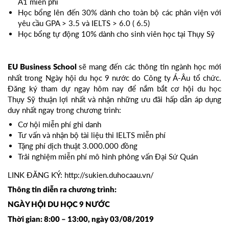
A1 miễn phí
Học bổng lên đến 30% dành cho toàn bộ các phân viện với
yêu cầu GPA > 3.5 và IELTS > 6.0 ( 6.5)
Học bổng tự động 10% dành cho sinh viên học tại Thụy Sỹ
sẽ mang đến các thông tin ngành học mới
EU Business School
nhất trong Ngày hội du học 9 nước do Công ty Á-Âu tổ chức.
Đăng ký tham dự ngay hôm nay để nắm bắt cơ hội du học
Thụy Sỹ thuận lợi nhất và nhận những ưu đãi hấp dẫn áp dụng
duy nhất ngay trong chương trình:
Cơ hội miễn phí ghi danh
Tư vấn và nhận bộ tài liệu thi IELTS miễn phí
Tặng phí dịch thuật 3.000.000 đồng
Trải nghiệm miễn phí mô hình phỏng vấn Đại Sứ Quán
LINK ĐĂNG KÝ:
http://sukien.duhocaau.vn/
Thông tin diễn ra chương trình:
NGÀY HỘI DU HỌC 9 NƯỚC
Thời gian: 8:00 – 13:00, ngày 03/08/2019