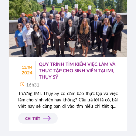
QUY TRÌNH TÌM KIẾM VIỆC LÀM VÀ
11/04
THỰC TẬP CHO SINH VIÊN TẠI IMI,
2024
THỤY SỸ
16h31
Trường IMI, Thụy Sỹ có đảm bảo thực tập và việc
làm cho sinh viên hay không? Câu trả lời là có, bài
viết này sẽ cùng bạn đi vào tìm hiểu chi tiết quy
trình tìm kiếm việc làm và thực tập cho sinh viên
tại IMI.
CHI TIẾT