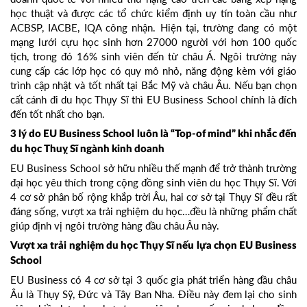
học thuật và được các tổ chức kiểm định uy tín toàn cầu như
ACBSP, IACBE, IQA công nhận. Hiện tại, trường đang có một
mạng lưới cựu học sinh hơn 27000 người với hơn 100 quốc
tịch, trong đó 16% sinh viên đến từ châu Á. Ngôi trường này
cung cấp các lớp học có quy mô nhỏ, năng động kèm với giáo
trình cập nhật và tốt nhất tại Bắc Mỹ và châu Âu. Nếu bạn chọn
cất cánh đi du học Thụy Sĩ thì EU Business School chính là đích
đến tốt nhất cho bạn.
3 lý do EU Business School luôn là “Top-of mind” khi nhắc đến
du học Thuỵ Sĩ ngành kinh doanh
EU Business School sở hữu nhiều thế mạnh để trở thành trường
đại học yêu thích trong cộng đồng sinh viên du học Thụy Sĩ. Với
4 cơ sở phân bố rộng khắp trời Âu, hai cơ sở tại Thụy Sĩ đều rất
đáng sống, vượt xa trải nghiệm du học…đều là những phẩm chất
giúp định vị ngôi trường hàng đầu châu Âu này.
Vượt xa trải nghiệm du học Thụy Sĩ nếu lựa chọn EU Business
School
EU Business có 4 cơ sở tại 3 quốc gia phát triển hàng đầu châu
Âu là Thụy Sỹ, Đức và Tây Ban Nha. Điều này đem lại cho sinh