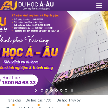
Trang chủ
Du học các nước
Du học Thụy Sỹ