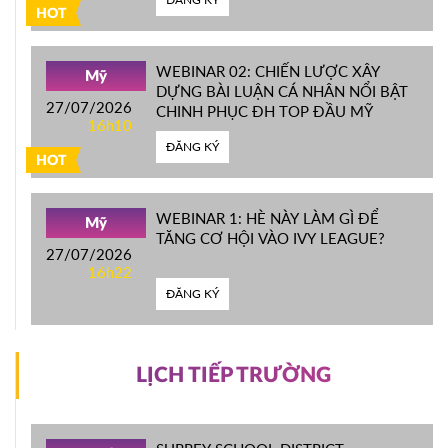
HOT
WEBINAR 02: CHIẾN LƯỢC XÂY
Mỹ
DỰNG BÀI LUẬN CÁ NHÂN NỔI BẬT
27/07/2026
CHINH PHỤC ĐH TOP ĐẦU MỸ
16h10
ĐĂNG KÝ
HOT
WEBINAR 1: HÈ NÀY LÀM GÌ ĐỂ
Mỹ
TĂNG CƠ HỘI VÀO IVY LEAGUE?
27/07/2026
16h22
ĐĂNG KÝ
LỊCH TIẾP TRƯỜNG