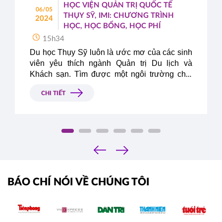
HỌC VIỆN QUẢN TRỊ QUỐC TẾ
06/05
THỤY SỸ, IMI: CHƯƠNG TRÌNH
2024
HỌC, HỌC BỔNG, HỌC PHÍ
15h34
Du học Thụy Sỹ luôn là ước mơ của các sinh 
viên yêu thích ngành Quản trị Du lịch và 
Khách sạn. Tìm được một ngôi trường chất 
lượng tại Thụy Sỹ sẽ giúp đảm bảo trải 
CHI TIẾT
nghiệm học tập và phát triển tốt nhất cho học 
sinh. Trong bài viết này, hãy cùng Du Học Á - 
Âu tìm hiểu về học viện Quản trị Quốc tế Thụy 
Sỹ, IMI để có câu trả lời tại sao nên chọn IMI 
làm bến đỗ tri thức cho hành trình du học 
‹
2024 - 2025 nhé.
›
BÁO CHÍ NÓI VỀ CHÚNG TÔI