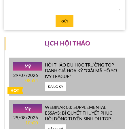
GỬI
LỊCH HỘI THẢO
HỘI THẢO DU HỌC TRƯỜNG TOP
Mỹ
DANH GIÁ HOA KỲ ''GIẢI MÃ HỒ SƠ
29/07/2026
IVY LEAGUE''
08h54
ĐĂNG KÝ
HOT
WEBINAR 03: SUPPLEMENTAL
Mỹ
ESSAYS: BÍ QUYẾT THUYẾT PHỤC
29/08/2026
HỘI ĐỒNG TUYỂN SINH ĐH TOP
10h00
ĐẦU MỸ
ĐĂNG KÝ