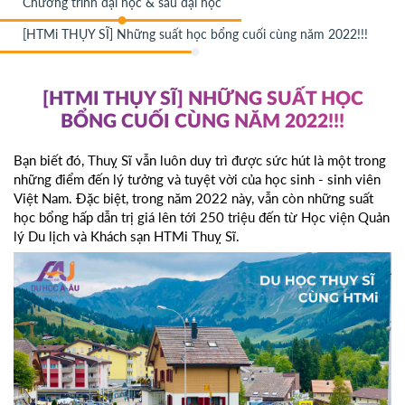
Chương trình đại học & sau đại học
[HTMi THỤY SĨ] Những suất học bổng cuối cùng năm 2022!!!
[HTMI THỤY SĨ] NHỮNG SUẤT HỌC
BỔNG CUỐI CÙNG NĂM 2022!!!
Bạn biết đó, Thuỵ Sĩ vẫn luôn duy trì được sức hút là một trong
những điểm đến lý tưởng và tuyệt vời của học sinh - sinh viên
Việt Nam. Đặc biệt, trong năm 2022 này, vẫn còn những suất
học bổng hấp dẫn trị giá lên tới 250 triệu đến từ Học viện Quản
lý Du lịch và Khách sạn HTMi Thuỵ Sĩ.