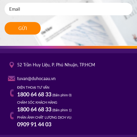
GỬI
52 Trần Huy Liệu, P. Phú Nhuận, TP.HCM
tuvan@duhocaau.vn
ĐIỆN THOẠI TƯ VẤN
1800 64 68 33
(Bấm phím 0)
CHĂM SÓC KHÁCH HÀNG
1800 64 68 33
(Bấm phím 1)
PHẢN ÁNH CHẤT LƯỢNG DỊCH VỤ:
0909 91 44 03