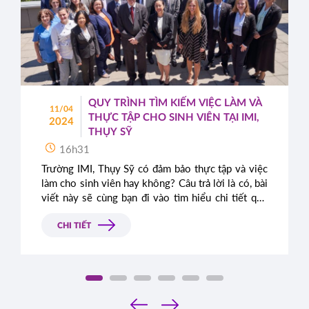
QUY TRÌNH TÌM KIẾM VIỆC LÀM VÀ
11/04
THỰC TẬP CHO SINH VIÊN TẠI IMI,
2024
THỤY SỸ
16h31
Trường IMI, Thụy Sỹ có đảm bảo thực tập và việc
làm cho sinh viên hay không? Câu trả lời là có, bài
viết này sẽ cùng bạn đi vào tìm hiểu chi tiết quy
trình tìm kiếm việc làm và thực tập cho sinh viên
tại IMI.
CHI TIẾT
‹