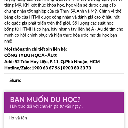
tiếng Mỹ. Khi kết thúc khóa học, học viên sẽ được cung cấp
chứng nhận tốt nghiệp của cả Thụy Sỹ, Anh và Mỹ. Chính vì thế
bằng cấp của HTMi được công nhận và đánh giá cao ở hầu hết
các quốc gia phát triển trên thế giới. Số lượng các suất học
bổng từ HTMi là có hạn, hãy nhanh tay liên hệ Á - Âu để tìm cho
mình cơ hội chinh phục và hiện thực hóa ước mơ du học bạn
nhé!
Mọi thông tin chi tiết xin liên hệ:
CÔNG TY DU HỌC Á - ÂU®
Add: 52 Trần Huy Liệu, P.11, Q.Phú Nhuận, HCM
Hotline/Zalo: 1900 63 67 96 | 0903 80 33 73
Share:
BẠN MUỐN DU HỌC?
Hãy trao đổi với chuyên gia tư vấn ngay .
Họ và tên