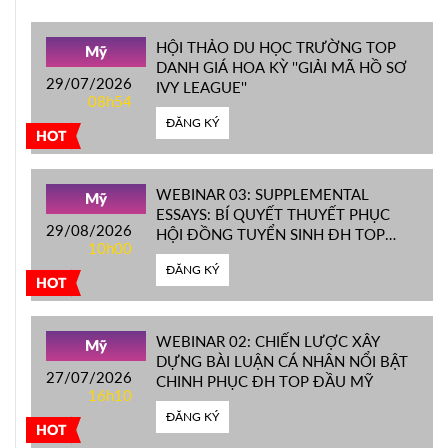
HỘI THẢO DU HỌC TRƯỜNG TOP
Mỹ
DANH GIÁ HOA KỲ ''GIẢI MÃ HỒ SƠ
29/07/2026
IVY LEAGUE''
08h54
ĐĂNG KÝ
HOT
WEBINAR 03: SUPPLEMENTAL
Mỹ
ESSAYS: BÍ QUYẾT THUYẾT PHỤC
29/08/2026
HỘI ĐỒNG TUYỂN SINH ĐH TOP
10h00
ĐẦU MỸ
ĐĂNG KÝ
HOT
WEBINAR 02: CHIẾN LƯỢC XÂY
Mỹ
DỰNG BÀI LUẬN CÁ NHÂN NỔI BẬT
27/07/2026
CHINH PHỤC ĐH TOP ĐẦU MỸ
16h10
ĐĂNG KÝ
HOT