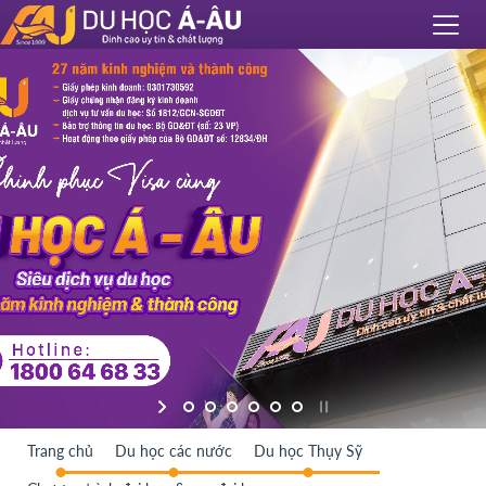
Trang chủ
Du học các nước
Du học Thụy Sỹ