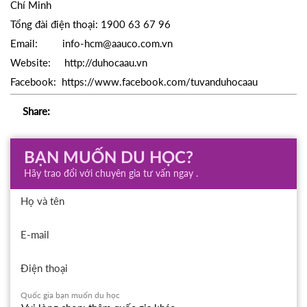
Chí Minh
Tổng đài điện thoại: 1900 63 67 96
Email:
info-hcm@aauco.com.vn
Website:
http://duhocaau.vn
Facebook:
https://www.facebook.com/tuvanduhocaau
Share:
BẠN MUỐN DU HỌC?
Hãy trao đổi với chuyên gia tư vấn ngay .
Họ và tên
E-mail
Điện thoại
Quốc gia bạn muốn du học