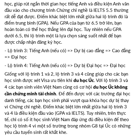
học, giúp rút ngắn thời gian học tiếng Anh và điều kiện Anh văn
đầu vào cho chương trình Chứng chỉ nghề là IELTS 5.5 thường
rất dễ đạt được. Điểm khác biệt lớn nhất giữa hai lộ trình đó là
điểm trung bình (GPA). Nếu GPA của bạn từ 6.5 trở lên, bạn
hoàn toàn có thể học thẳng lên đại học. Tuy nhiên nếu GPA
dưới 6.5, thì lộ trình một là lựa chọn sáng suốt nhất để bạn
được chấp nhận đăng ký học.
- Lộ trình 3: Tiếng Anh (nếu có) => Dự bị cao đẳng => Cao đẳng
=> Đại học
- Lộ trình 4: Tiếng Anh (nếu có) => Dự bị Đại học => Đại học
Giống với lộ trình 1 và 2, lộ trình 3 và 4 cũng giúp cho các bạn
học sinh được xét Visa ưu tiên khi
. Với lộ trình 3 và
du học Úc
4 các bạn sinh viên Việt Nam cũng có cơ hội
du học Úc không
. Để đến được với các trường đại học
cần chứng minh tài chính
danh tiếng, các bạn học sinh phải vượt qua khóa học dự bị thay
vì Chứng chỉ nghề. Điểm khác biệt lớn nhất giữa hai lộ trình 3
và 4 là điều kiện đầu vào (GPA và IELTS). Tuy nhiên, trên thực
tế, chỉ có số ít học sinh Việt Nam đáp ứng đủ điều kiện để theo
học lộ trình 4 vì một số trường trong nhóm G8 tại Úc có những
yêu cầu tuyển sinh rất khắt khe.