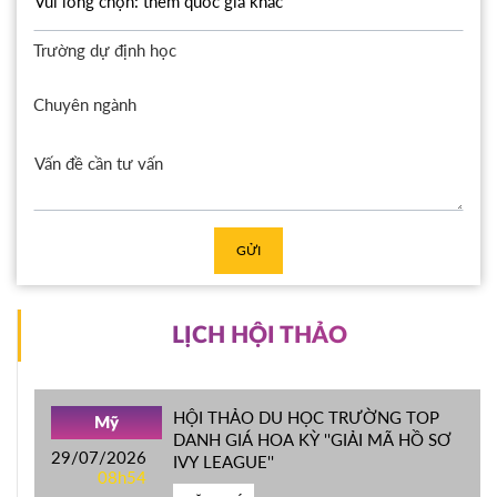
Trường dự định học
Chuyên ngành
GỬI
LỊCH HỘI THẢO
HỘI THẢO DU HỌC TRƯỜNG TOP
Mỹ
DANH GIÁ HOA KỲ ''GIẢI MÃ HỒ SƠ
29/07/2026
IVY LEAGUE''
08h54