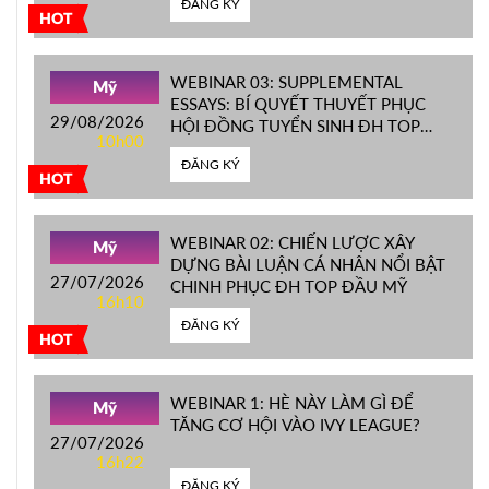
ĐĂNG KÝ
HOT
WEBINAR 03: SUPPLEMENTAL
Mỹ
ESSAYS: BÍ QUYẾT THUYẾT PHỤC
29/08/2026
HỘI ĐỒNG TUYỂN SINH ĐH TOP
10h00
ĐẦU MỸ
ĐĂNG KÝ
HOT
WEBINAR 02: CHIẾN LƯỢC XÂY
Mỹ
DỰNG BÀI LUẬN CÁ NHÂN NỔI BẬT
27/07/2026
CHINH PHỤC ĐH TOP ĐẦU MỸ
16h10
ĐĂNG KÝ
HOT
WEBINAR 1: HÈ NÀY LÀM GÌ ĐỂ
Mỹ
TĂNG CƠ HỘI VÀO IVY LEAGUE?
27/07/2026
16h22
ĐĂNG KÝ