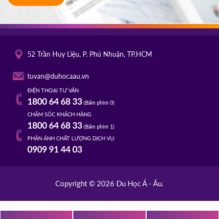
52 Trần Huy Liệu, P. Phú Nhuận, TP.HCM
tuvan@duhocaau.vn
ĐIỆN THOẠI TƯ VẤN
1800 64 68 33
(Bấm phím 0)
CHĂM SÓC KHÁCH HÀNG
1800 64 68 33
(Bấm phím 1)
PHẢN ÁNH CHẤT LƯỢNG DỊCH VỤ:
0909 91 44 03
Copyright © 2026 Du Học Á - Âu.