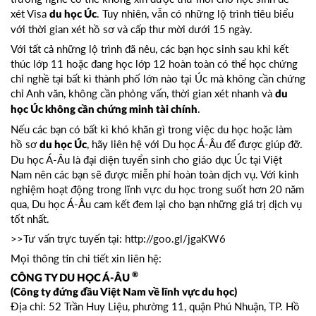
xét Visa
. Tuy nhiên, vẫn có những lộ trình tiêu biểu
du học Úc
với thời gian xét hồ sơ và cấp thư mời dưới 15 ngày.
Với tất cả những lộ trình đã nêu, các bạn học sinh sau khi kết
thúc lớp 11 hoặc đang học lớp 12 hoàn toàn có thể học chứng
chỉ nghề tại bất kì thành phố lớn nào tại Úc mà không cần chứng
chỉ Anh văn, không cần phỏng vấn, thời gian xét nhanh và
du
.
học Úc không cần chứng minh tài chính
Nếu các bạn có bất kì khó khăn gì trong việc du học hoặc làm
hồ sơ
, hãy liên hệ với Du học Á-Âu để được giúp đỡ.
du học Úc
Du học Á-Âu là đại diện tuyển sinh cho giáo dục Úc tại Việt
Nam nên các bạn sẽ được miễn phí hoàn toàn dịch vụ. Với kinh
nghiệm hoạt động trong lĩnh vực du học trong suốt hơn 20 năm
qua, Du học Á-Âu cam kết đem lại cho bạn những giá trị dịch vụ
tốt nhất.
>>Tư vấn trực tuyến tại:
http://goo.gl/jgaKW6
Mọi thông tin chi tiết xin liên hệ:
®
CÔNG TY DU HỌC Á-ÂU
(Công ty đứng đầu Việt Nam về lĩnh vực du học)
Địa chỉ: 52 Trần Huy Liệu, phường 11, quận Phú Nhuận, TP. Hồ