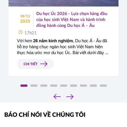
Du học Úc 2026 - Lựa chọn hàng đầu
08/12
của học sinh Việt Nam và hành trình
2025
đồng hành cùng Du học Á – Âu
17h21
Với hơn 
26 năm kinh nghiệm
, Du học Á - Âu đã 
hỗ trợ hàng chục ngàn học sinh Việt Nam hiện 
thực hóa ước mơ du học Úc. Bài viết dưới đây sẽ 
giúp bạn có cái nhìn toàn diện về du học Úc 2026, 
đồng thời giới thiệu những trường đại học - cao 
CHI TIẾT
đẳng uy tín mà Á - Âu đang là đơn vị đại diện 
tuyển sinh chính thức tại Việt Nam.
‹
›
BÁO CHÍ NÓI VỀ CHÚNG TÔI