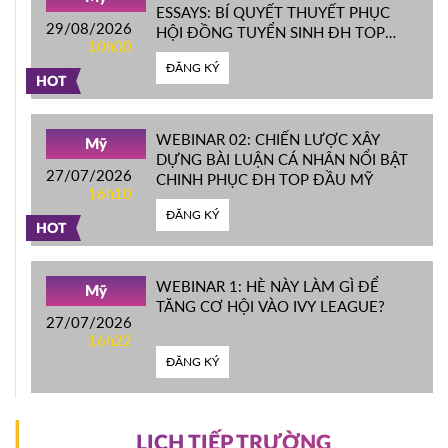
ESSAYS: BÍ QUYẾT THUYẾT PHỤC
29/08/2026
HỘI ĐỒNG TUYỂN SINH ĐH TOP
10h00
ĐẦU MỸ
ĐĂNG KÝ
HOT
WEBINAR 02: CHIẾN LƯỢC XÂY
Mỹ
DỰNG BÀI LUẬN CÁ NHÂN NỔI BẬT
27/07/2026
CHINH PHỤC ĐH TOP ĐẦU MỸ
16h10
ĐĂNG KÝ
HOT
WEBINAR 1: HÈ NÀY LÀM GÌ ĐỂ
Mỹ
TĂNG CƠ HỘI VÀO IVY LEAGUE?
27/07/2026
16h22
ĐĂNG KÝ
LỊCH TIẾP TRƯỜNG