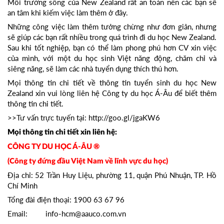
Môi trường sống của New Zealand rất an toàn nên các bạn sẽ
an tâm khi kiếm việc làm thêm ở đây.
Những công việc làm thêm tưởng chừng như đơn giản, nhưng
sẽ giúp các bạn rất nhiều trong quá trình đi du học New Zealand.
Sau khi tốt nghiệp, bạn có thể làm phong phú hơn CV xin việc
của mình, với một du học sinh Việt năng động, chăm chỉ và
siêng năng, sẽ làm các nhà tuyển dụng thích thú hơn.
Mọi thông tin chi tiết về thông tin tuyển sinh du học New
Zealand xin vui lòng liên hệ Công ty du học Á-Âu để biết thêm
thông tin chi tiết.
>>Tư vấn trực tuyến tại:
http://goo.gl/jgaKW6
Mọi thông tin chi tiết xin liên hệ:
CÔNG TY DU HỌC Á-ÂU ®
(Công ty đứng đầu Việt Nam về lĩnh vực du học)
Địa chỉ: 52 Trần Huy Liệu, phường 11, quận Phú Nhuận, TP. Hồ
Chí Minh
Tổng đài điện thoại: 1900 63 67 96
Email: info-hcm@aauco.com.vn