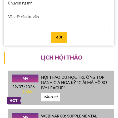
Chuyên ngành
GỬI
LỊCH HỘI THẢO
HỘI THẢO DU HỌC TRƯỜNG TOP
Mỹ
DANH GIÁ HOA KỲ ''GIẢI MÃ HỒ SƠ
29/07/2026
IVY LEAGUE''
08h54
ĐĂNG KÝ
HOT
WEBINAR 03: SUPPLEMENTAL
Mỹ