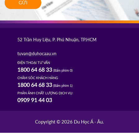
GỬI
52 Trần Huy Liệu, P. Phú Nhuận, TP.HCM
tuvan@duhocaau.vn
ĐIỆN THOẠI TƯ VẤN
1800 64 68 33
(Bấm phím 0)
CHĂM SÓC KHÁCH HÀNG
1800 64 68 33
(Bấm phím 1)
PHẢN ÁNH CHẤT LƯỢNG DỊCH VỤ:
0909 91 44 03
Copyright © 2026 Du Học Á - Âu.