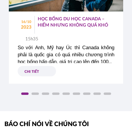
HỌC BỔNG DU HỌC CANADA –
16/10
HIẾM NHƯNG KHÔNG QUÁ KHÓ
2023
15h35
So với Anh, Mỹ hay Úc thì Canada không 
phải là quốc gia có quá nhiều chương trình 
học bổng hấp dẫn, giá trị cao lên đến 100%. 
Nhưng nếu chịu khó tìm hiểu, săn lùng và 
CHI TIẾT
nỗ lực thì bạn vẫn có thể rinh về những 
suất học bổng du học Canada giá trị từ 5 – 
50% học phí thậm chí là học bổng toàn 
phần 100% dù số lượng này thật sự rất 
‹
hiếm. Đây cũng là một cách giảm thiểu 
›
gánh nặng tài chính khi du học Canada 
dành cho các bạn du học sinh Việt Nam.
BÁO CHÍ NÓI VỀ CHÚNG TÔI