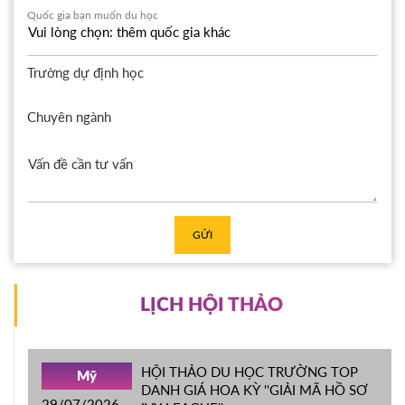
Quốc gia bạn muốn du học
Trường dự định học
Chuyên ngành
GỬI
LỊCH HỘI THẢO
HỘI THẢO DU HỌC TRƯỜNG TOP
Mỹ
DANH GIÁ HOA KỲ ''GIẢI MÃ HỒ SƠ
29/07/2026