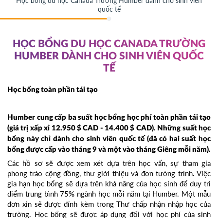
Học bổng du học Canada Trường Humber dành cho sinh viên
quốc tế
HỌC BỔNG DU HỌC CANADA TRƯỜNG
HUMBER DÀNH CHO SINH VIÊN QUỐC
TẾ
Học bổng toàn phần tái tạo
Humber cung cấp ba suất học bổng học phí toàn phần tái tạo
(giá trị xấp xỉ 12.950 $ CAD - 14.400 $ CAD). Những suất học
bổng này chỉ dành cho sinh viên quốc tế (đã có hai suất học
bổng được cấp vào tháng 9 và một vào tháng Giêng mỗi năm).
Các hồ sơ sẽ được xem xét dựa trên học vấn, sự tham gia
phong trào cộng đồng, thư giới thiệu và đơn tường trình. Việc
gia hạn học bổng sẽ dựa trên khả năng của học sinh để duy trì
điểm trung bình 75% ngành học mỗi năm tại Humber. Một mẫu
đơn xin sẽ được đính kèm trong Thư chấp nhận nhập học của
trường. Học bổng sẽ được áp dụng đối với học phí của sinh