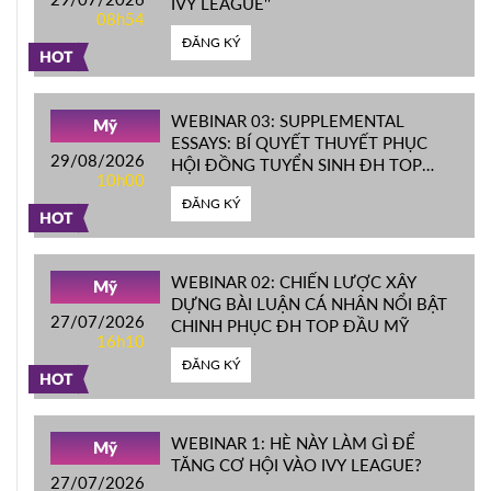
IVY LEAGUE''
08h54
ĐĂNG KÝ
HOT
WEBINAR 03: SUPPLEMENTAL
Mỹ
ESSAYS: BÍ QUYẾT THUYẾT PHỤC
29/08/2026
HỘI ĐỒNG TUYỂN SINH ĐH TOP
10h00
ĐẦU MỸ
ĐĂNG KÝ
HOT
WEBINAR 02: CHIẾN LƯỢC XÂY
Mỹ
DỰNG BÀI LUẬN CÁ NHÂN NỔI BẬT
27/07/2026
CHINH PHỤC ĐH TOP ĐẦU MỸ
16h10
ĐĂNG KÝ
HOT
WEBINAR 1: HÈ NÀY LÀM GÌ ĐỂ
Mỹ
TĂNG CƠ HỘI VÀO IVY LEAGUE?
27/07/2026