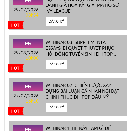
Mỹ
DANH GIÁ HOA KỲ ''GIẢI MÃ HỒ SƠ
29/07/2026
IVY LEAGUE''
08h54
ĐĂNG KÝ
HOT
WEBINAR 03: SUPPLEMENTAL
Mỹ
ESSAYS: BÍ QUYẾT THUYẾT PHỤC
29/08/2026
HỘI ĐỒNG TUYỂN SINH ĐH TOP
10h00
ĐẦU MỸ
ĐĂNG KÝ
HOT
WEBINAR 02: CHIẾN LƯỢC XÂY
Mỹ
DỰNG BÀI LUẬN CÁ NHÂN NỔI BẬT
27/07/2026
CHINH PHỤC ĐH TOP ĐẦU MỸ
16h10
ĐĂNG KÝ
HOT
WEBINAR 1: HÈ NÀY LÀM GÌ ĐỂ
Mỹ