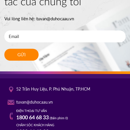
tác của chúng tôi
Vui lòng liên hệ:
tuvan@duhocaau.vn
GỬI
52 Trần Huy Liệu, P. Phú Nhuận, TP.HCM
tuvan@duhocaau.vn
ĐIỆN THOẠI TƯ VẤN
1800 64 68 33
(Bấm phím 0)
CHĂM SÓC KHÁCH HÀNG