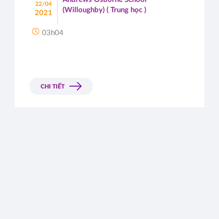
22/04
(Willoughby) ( Trung học )
2021
03h04
CHI TIẾT