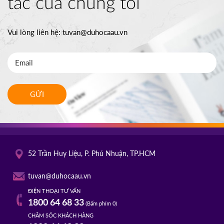
tác của chúng tôi
Vui lòng liên hệ:
tuvan@duhocaau.vn
GỬI
52 Trần Huy Liệu, P. Phú Nhuận, TP.HCM
tuvan@duhocaau.vn
ĐIỆN THOẠI TƯ VẤN
1800 64 68 33
(Bấm phím 0)
CHĂM SÓC KHÁCH HÀNG