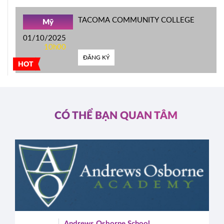
TACOMA COMMUNITY COLLEGE
Mỹ
01/10/2025
10h00
ĐĂNG KÝ
HOT
CÓ THỂ BẠN QUAN TÂM
Andrews Osborne School