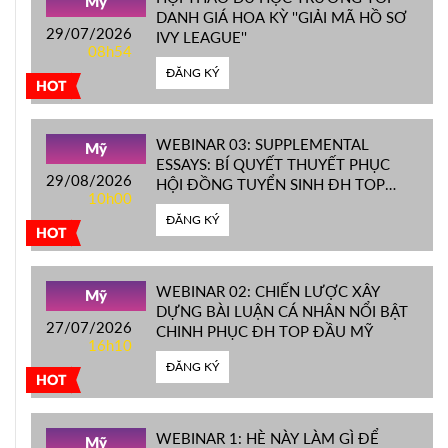
Mỹ
DANH GIÁ HOA KỲ ''GIẢI MÃ HỒ SƠ
29/07/2026
IVY LEAGUE''
08h54
ĐĂNG KÝ
HOT
WEBINAR 03: SUPPLEMENTAL
Mỹ
ESSAYS: BÍ QUYẾT THUYẾT PHỤC
29/08/2026
HỘI ĐỒNG TUYỂN SINH ĐH TOP
10h00
ĐẦU MỸ
ĐĂNG KÝ
HOT
WEBINAR 02: CHIẾN LƯỢC XÂY
Mỹ
DỰNG BÀI LUẬN CÁ NHÂN NỔI BẬT
27/07/2026
CHINH PHỤC ĐH TOP ĐẦU MỸ
16h10
ĐĂNG KÝ
HOT
WEBINAR 1: HÈ NÀY LÀM GÌ ĐỂ
Mỹ