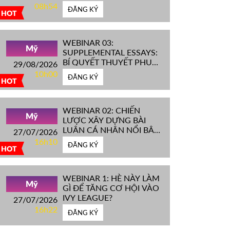
IVY LEAGUE''
08h54
ĐĂNG KÝ
HOT
WEBINAR 03:
Mỹ
SUPPLEMENTAL ESSAYS:
BÍ QUYẾT THUYẾT PHỤC
29/08/2026
HỘI ĐỒNG TUYỂN SINH
10h00
ĐĂNG KÝ
ĐH TOP ĐẦU MỸ
HOT
WEBINAR 02: CHIẾN
Mỹ
LƯỢC XÂY DỰNG BÀI
LUẬN CÁ NHÂN NỔI BẬT
27/07/2026
CHINH PHỤC ĐH TOP
16h10
ĐĂNG KÝ
ĐẦU MỸ
HOT
WEBINAR 1: HÈ NÀY LÀM
Mỹ
GÌ ĐỂ TĂNG CƠ HỘI VÀO
IVY LEAGUE?
27/07/2026
16h22
ĐĂNG KÝ