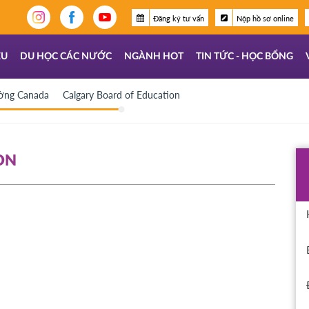
Đăng ký tư vấn
Nộp hồ sơ online
ỆU
DU HỌC CÁC NƯỚC
NGÀNH HOT
TIN TỨC - HỌC BỔNG
ường Canada
Calgary Board of Education
ON