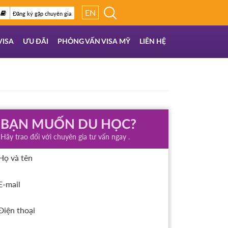
EN
Đăng ký gặp chuyên gia
VISA
ƯU ĐÃI
PHỎNG VẤN VISA MỸ
LIÊN HỆ
BẠN MUỐN DU HỌC?
Hãy trao đổi với chuyên gia tư vấn ngay .
Họ và tên
E-mail
Điện thoại