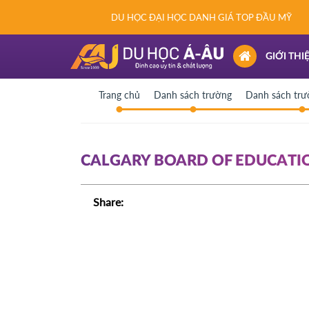
DU HỌC ĐẠI HỌC DANH GIÁ TOP ĐẦU MỸ
(CURRENT)
GIỚI THI
Trang chủ
Danh sách trường
Danh sách tr
CALGARY BOARD OF EDUCATI
Share: