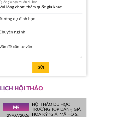
Quốc gia bạn muốn du học
Trường dự định học
Chuyên ngành
GỬI
LỊCH HỘI THẢO
HỘI THẢO DU HỌC
Mỹ
TRƯỜNG TOP DANH GIÁ
HOA KỲ ''GIẢI MÃ HỒ SƠ
29/07/2026