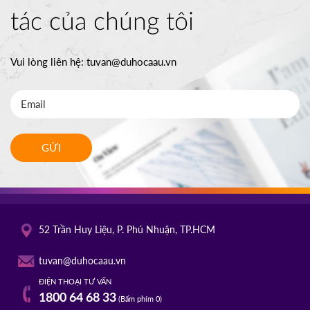
tác của chúng tôi
Vui lòng liên hệ:
tuvan@duhocaau.vn
GỬI
52 Trần Huy Liệu, P. Phú Nhuận, TP.HCM
tuvan@duhocaau.vn
ĐIỆN THOẠI TƯ VẤN
1800 64 68 33
(Bấm phím 0)