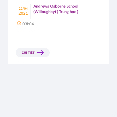
Andrews Osborne School
22/04
(Willoughby) ( Trung học )
2021
03h04
CHI TIẾT