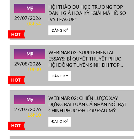
HỘI THẢO DU HỌC TRƯỜNG TOP
Mỹ
DANH GIÁ HOA KỲ ''GIẢI MÃ HỒ SƠ
29/07/2026
IVY LEAGUE''
08h54
ĐĂNG KÝ
HOT
WEBINAR 03: SUPPLEMENTAL
Mỹ
ESSAYS: BÍ QUYẾT THUYẾT PHỤC
29/08/2026
HỘI ĐỒNG TUYỂN SINH ĐH TOP
10h00
ĐẦU MỸ
ĐĂNG KÝ
HOT
WEBINAR 02: CHIẾN LƯỢC XÂY
Mỹ
DỰNG BÀI LUẬN CÁ NHÂN NỔI BẬT
27/07/2026
CHINH PHỤC ĐH TOP ĐẦU MỸ
16h10
ĐĂNG KÝ
HOT