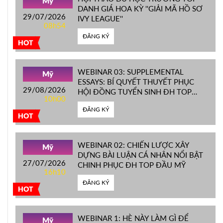
Mỹ
DANH GIÁ HOA KỲ ''GIẢI MÃ HỒ SƠ
29/07/2026
IVY LEAGUE''
08h54
ĐĂNG KÝ
HOT
WEBINAR 03: SUPPLEMENTAL
Mỹ
ESSAYS: BÍ QUYẾT THUYẾT PHỤC
29/08/2026
HỘI ĐỒNG TUYỂN SINH ĐH TOP
10h00
ĐẦU MỸ
ĐĂNG KÝ
HOT
WEBINAR 02: CHIẾN LƯỢC XÂY
Mỹ
DỰNG BÀI LUẬN CÁ NHÂN NỔI BẬT
27/07/2026
CHINH PHỤC ĐH TOP ĐẦU MỸ
16h10
ĐĂNG KÝ
HOT
WEBINAR 1: HÈ NÀY LÀM GÌ ĐỂ
Mỹ