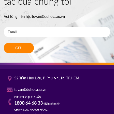
tác của chúng tôi
Vui lòng liên hệ:
tuvan@duhocaau.vn
GỬI
52 Trần Huy Liệu, P. Phú Nhuận, TP.HCM
tuvan@duhocaau.vn
ĐIỆN THOẠI TƯ VẤN
1800 64 68 33
(Bấm phím 0)
CHĂM SÓC KHÁCH HÀNG