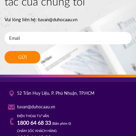
tác của chúng tôi
Vui lòng liên hệ:
tuvan@duhocaau.vn
GỬI
52 Trần Huy Liệu, P. Phú Nhuận, TP.HCM
tuvan@duhocaau.vn
ĐIỆN THOẠI TƯ VẤN
1800 64 68 33
(Bấm phím 0)
CHĂM SÓC KHÁCH HÀNG