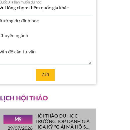
Quốc gia bạn muốn du học
Trường dự định học
Chuyên ngành
GỬI
LỊCH HỘI THẢO
HỘI THẢO DU HỌC
Mỹ
TRƯỜNG TOP DANH GIÁ
HOA KỲ ''GIẢI MÃ HỒ SƠ
29/07/2026