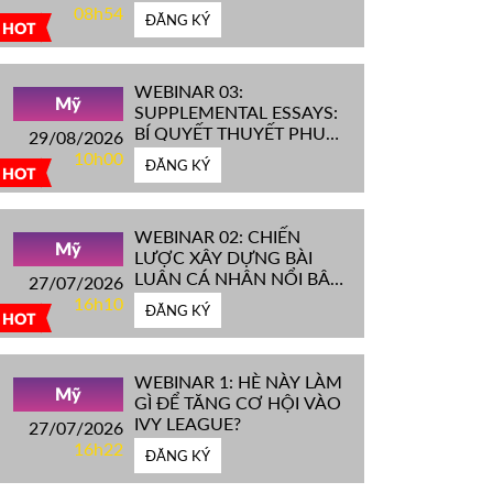
IVY LEAGUE''
08h54
ĐĂNG KÝ
HOT
WEBINAR 03:
Mỹ
SUPPLEMENTAL ESSAYS:
BÍ QUYẾT THUYẾT PHỤC
29/08/2026
HỘI ĐỒNG TUYỂN SINH
10h00
ĐĂNG KÝ
ĐH TOP ĐẦU MỸ
HOT
WEBINAR 02: CHIẾN
Mỹ
LƯỢC XÂY DỰNG BÀI
LUẬN CÁ NHÂN NỔI BẬT
27/07/2026
CHINH PHỤC ĐH TOP
16h10
ĐĂNG KÝ
ĐẦU MỸ
HOT
WEBINAR 1: HÈ NÀY LÀM
Mỹ
GÌ ĐỂ TĂNG CƠ HỘI VÀO
IVY LEAGUE?
27/07/2026
16h22
ĐĂNG KÝ