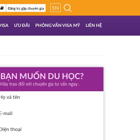
EN
Đăng ký gặp chuyên gia
VISA
ƯU ĐÃI
PHỎNG VẤN VISA MỸ
LIÊN HỆ
BẠN MUỐN DU HỌC?
Hãy trao đổi với chuyên gia tư vấn ngay .
Họ và tên
E-mail
Điện thoại