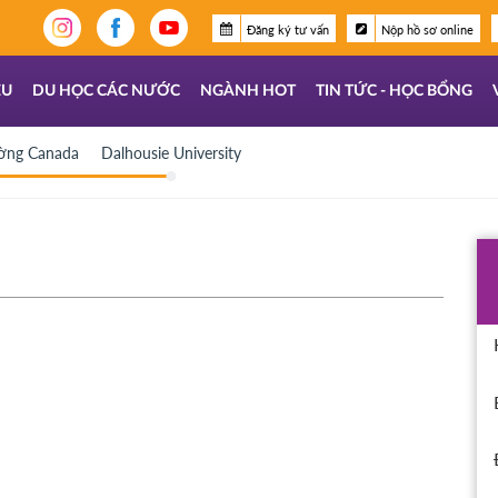
Đăng ký tư vấn
Nộp hồ sơ online
ỆU
DU HỌC CÁC NƯỚC
NGÀNH HOT
TIN TỨC - HỌC BỔNG
ường Canada
Dalhousie University