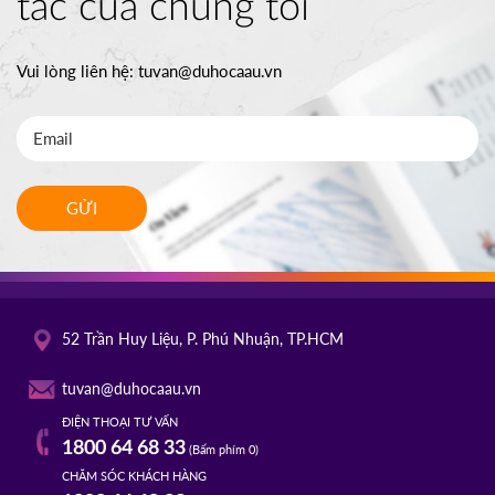
tác của chúng tôi
Vui lòng liên hệ:
tuvan@duhocaau.vn
GỬI
52 Trần Huy Liệu, P. Phú Nhuận, TP.HCM
tuvan@duhocaau.vn
ĐIỆN THOẠI TƯ VẤN
1800 64 68 33
(Bấm phím 0)
CHĂM SÓC KHÁCH HÀNG