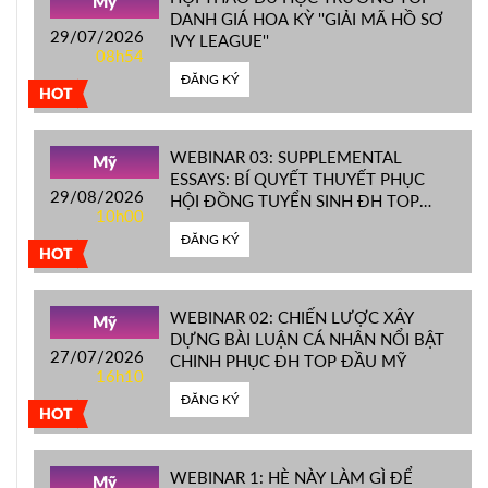
Mỹ
DANH GIÁ HOA KỲ ''GIẢI MÃ HỒ SƠ
29/07/2026
IVY LEAGUE''
08h54
ĐĂNG KÝ
HOT
WEBINAR 03: SUPPLEMENTAL
Mỹ
ESSAYS: BÍ QUYẾT THUYẾT PHỤC
29/08/2026
HỘI ĐỒNG TUYỂN SINH ĐH TOP
10h00
ĐẦU MỸ
ĐĂNG KÝ
HOT
WEBINAR 02: CHIẾN LƯỢC XÂY
Mỹ
DỰNG BÀI LUẬN CÁ NHÂN NỔI BẬT
27/07/2026
CHINH PHỤC ĐH TOP ĐẦU MỸ
16h10
ĐĂNG KÝ
HOT
WEBINAR 1: HÈ NÀY LÀM GÌ ĐỂ
Mỹ