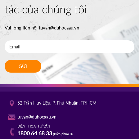
tác của chúng tôi
Vui lòng liên hệ:
tuvan@duhocaau.vn
GỬI
52 Trần Huy Liệu, P. Phú Nhuận, TP.HCM
tuvan@duhocaau.vn
ĐIỆN THOẠI TƯ VẤN
1800 64 68 33
(Bấm phím 0)