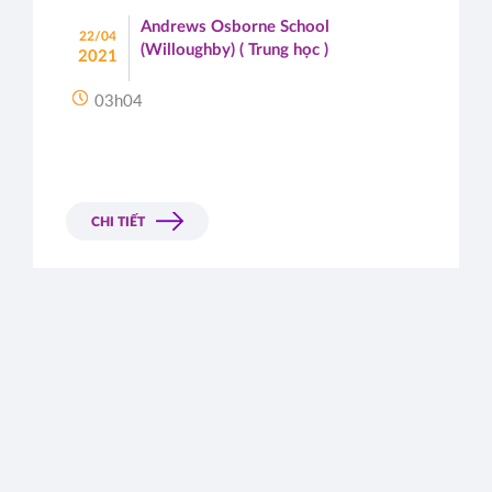
Andrews Osborne School
22/04
(Willoughby) ( Trung học )
2021
03h04
CHI TIẾT