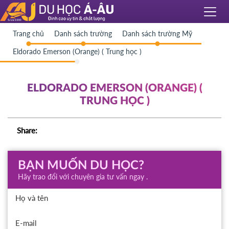
Trang chủ
Danh sách trường
Danh sách trường Mỹ
Eldorado Emerson (Orange) ( Trung học )
ELDORADO EMERSON (ORANGE) (
TRUNG HỌC )
Share:
BẠN MUỐN DU HỌC?
Hãy trao đổi với chuyên gia tư vấn ngay .
Họ và tên
E-mail