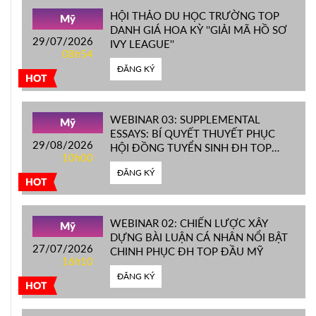
HỘI THẢO DU HỌC TRƯỜNG TOP
Mỹ
DANH GIÁ HOA KỲ ''GIẢI MÃ HỒ SƠ
29/07/2026
IVY LEAGUE''
08h54
ĐĂNG KÝ
HOT
WEBINAR 03: SUPPLEMENTAL
Mỹ
ESSAYS: BÍ QUYẾT THUYẾT PHỤC
29/08/2026
HỘI ĐỒNG TUYỂN SINH ĐH TOP
10h00
ĐẦU MỸ
ĐĂNG KÝ
HOT
WEBINAR 02: CHIẾN LƯỢC XÂY
Mỹ
DỰNG BÀI LUẬN CÁ NHÂN NỔI BẬT
27/07/2026
CHINH PHỤC ĐH TOP ĐẦU MỸ
16h10
ĐĂNG KÝ
HOT