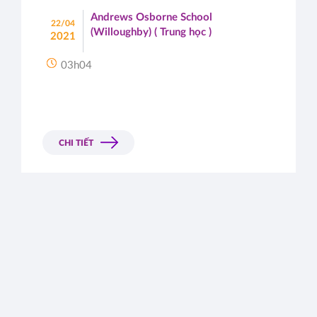
Andrews Osborne School
22/04
(Willoughby) ( Trung học )
2021
03h04
CHI TIẾT