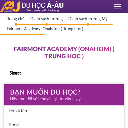
Trang chủ
Danh sách trường
Danh sách trường Mỹ
Fairmont Academy (Onaheim) ( Trung học )
FAIRMONT ACADEMY (ONAHEIM) (
TRUNG HỌC )
Share:
BẠN MUỐN DU HỌC?
Hãy trao đổi với chuyên gia tư vấn ngay .
Họ và tên
E-mail