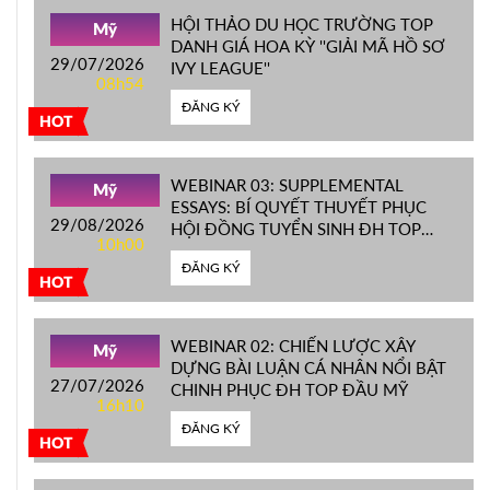
HỘI THẢO DU HỌC TRƯỜNG TOP
Mỹ
DANH GIÁ HOA KỲ ''GIẢI MÃ HỒ SƠ
29/07/2026
IVY LEAGUE''
08h54
ĐĂNG KÝ
HOT
WEBINAR 03: SUPPLEMENTAL
Mỹ
ESSAYS: BÍ QUYẾT THUYẾT PHỤC
29/08/2026
HỘI ĐỒNG TUYỂN SINH ĐH TOP
10h00
ĐẦU MỸ
ĐĂNG KÝ
HOT
WEBINAR 02: CHIẾN LƯỢC XÂY
Mỹ
DỰNG BÀI LUẬN CÁ NHÂN NỔI BẬT
27/07/2026
CHINH PHỤC ĐH TOP ĐẦU MỸ
16h10
ĐĂNG KÝ
HOT