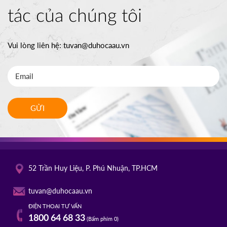
tác của chúng tôi
Vui lòng liên hệ:
tuvan@duhocaau.vn
GỬI
52 Trần Huy Liệu, P. Phú Nhuận, TP.HCM
tuvan@duhocaau.vn
ĐIỆN THOẠI TƯ VẤN
1800 64 68 33
(Bấm phím 0)