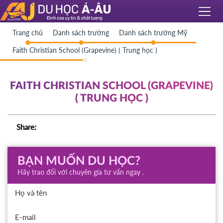
Trang chủ
Danh sách trường
Danh sách trường Mỹ
Faith Christian School (Grapevine) ( Trung học )
FAITH CHRISTIAN SCHOOL (GRAPEVINE)
( TRUNG HỌC )
Share:
BẠN MUỐN DU HỌC?
Hãy trao đổi với chuyên gia tư vấn ngay .
Họ và tên
E-mail