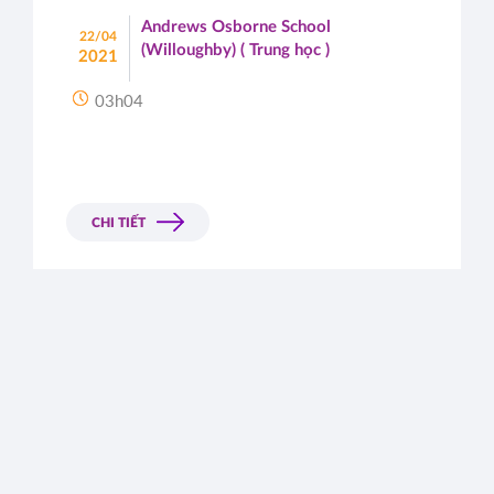
Andrews Osborne School
22/04
(Willoughby) ( Trung học )
2021
03h04
CHI TIẾT