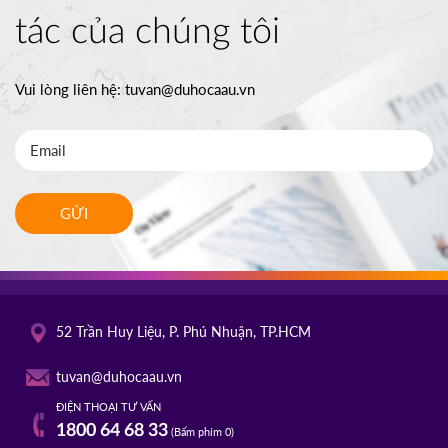
tác của chúng tôi
Vui lòng liên hệ:
tuvan@duhocaau.vn
GỬI
52 Trần Huy Liệu, P. Phú Nhuận, TP.HCM
tuvan@duhocaau.vn
ĐIỆN THOẠI TƯ VẤN
1800 64 68 33
(Bấm phím 0)