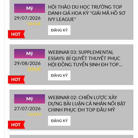
HỘI THẢO DU HỌC TRƯỜNG TOP
Mỹ
DANH GIÁ HOA KỲ ''GIẢI MÃ HỒ SƠ
29/07/2026
IVY LEAGUE''
08h54
ĐĂNG KÝ
HOT
WEBINAR 03: SUPPLEMENTAL
Mỹ
ESSAYS: BÍ QUYẾT THUYẾT PHỤC
29/08/2026
HỘI ĐỒNG TUYỂN SINH ĐH TOP
10h00
ĐẦU MỸ
ĐĂNG KÝ
HOT
WEBINAR 02: CHIẾN LƯỢC XÂY
Mỹ
DỰNG BÀI LUẬN CÁ NHÂN NỔI BẬT
27/07/2026
CHINH PHỤC ĐH TOP ĐẦU MỸ
16h10
ĐĂNG KÝ
HOT