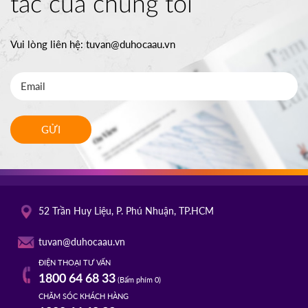
tác của chúng tôi
Vui lòng liên hệ:
tuvan@duhocaau.vn
GỬI
52 Trần Huy Liệu, P. Phú Nhuận, TP.HCM
tuvan@duhocaau.vn
ĐIỆN THOẠI TƯ VẤN
1800 64 68 33
(Bấm phím 0)
CHĂM SÓC KHÁCH HÀNG