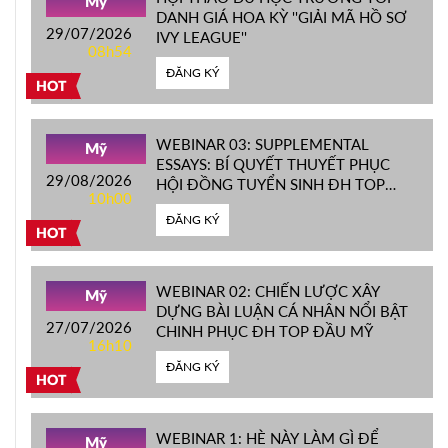
Mỹ
DANH GIÁ HOA KỲ ''GIẢI MÃ HỒ SƠ
29/07/2026
IVY LEAGUE''
08h54
ĐĂNG KÝ
HOT
WEBINAR 03: SUPPLEMENTAL
Mỹ
ESSAYS: BÍ QUYẾT THUYẾT PHỤC
29/08/2026
HỘI ĐỒNG TUYỂN SINH ĐH TOP
10h00
ĐẦU MỸ
ĐĂNG KÝ
HOT
WEBINAR 02: CHIẾN LƯỢC XÂY
Mỹ
DỰNG BÀI LUẬN CÁ NHÂN NỔI BẬT
27/07/2026
CHINH PHỤC ĐH TOP ĐẦU MỸ
16h10
ĐĂNG KÝ
HOT
WEBINAR 1: HÈ NÀY LÀM GÌ ĐỂ
Mỹ