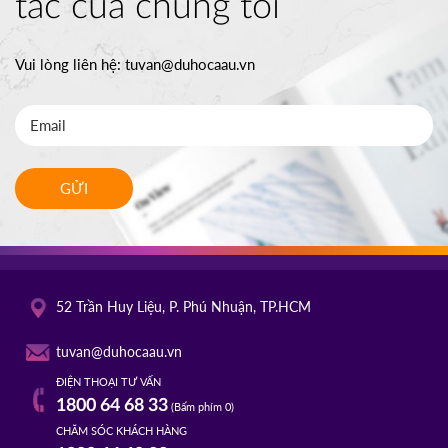
tác của chúng tôi
Vui lòng liên hệ:
tuvan@duhocaau.vn
GỬI
52 Trần Huy Liệu, P. Phú Nhuận, TP.HCM
tuvan@duhocaau.vn
ĐIỆN THOẠI TƯ VẤN
1800 64 68 33
(Bấm phím 0)
CHĂM SÓC KHÁCH HÀNG