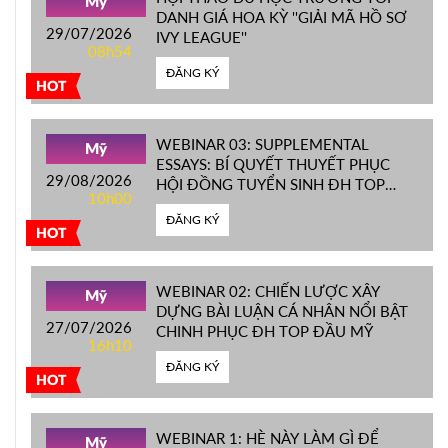
Mỹ
DANH GIÁ HOA KỲ ''GIẢI MÃ HỒ SƠ
29/07/2026
IVY LEAGUE''
08h54
ĐĂNG KÝ
HOT
WEBINAR 03: SUPPLEMENTAL
Mỹ
ESSAYS: BÍ QUYẾT THUYẾT PHỤC
29/08/2026
HỘI ĐỒNG TUYỂN SINH ĐH TOP
10h00
ĐẦU MỸ
ĐĂNG KÝ
HOT
WEBINAR 02: CHIẾN LƯỢC XÂY
Mỹ
DỰNG BÀI LUẬN CÁ NHÂN NỔI BẬT
27/07/2026
CHINH PHỤC ĐH TOP ĐẦU MỸ
16h10
ĐĂNG KÝ
HOT
WEBINAR 1: HÈ NÀY LÀM GÌ ĐỂ
Mỹ