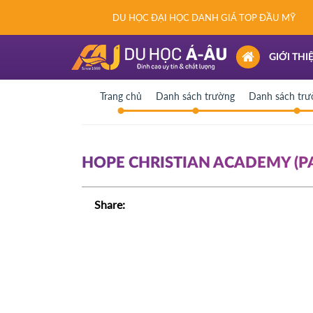
DU HỌC ĐẠI HỌC DANH GIÁ TOP ĐẦU MỸ
(CURRENT)
GIỚI THI
Trang chủ
Danh sách trường
Danh sách tr
HOPE CHRISTIAN ACADEMY (PA
Share: