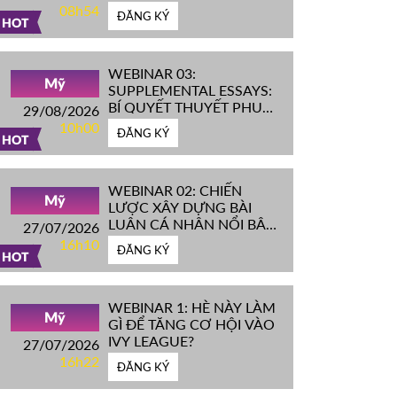
IVY LEAGUE''
08h54
ĐĂNG KÝ
HOT
WEBINAR 03:
Mỹ
SUPPLEMENTAL ESSAYS:
BÍ QUYẾT THUYẾT PHỤC
29/08/2026
HỘI ĐỒNG TUYỂN SINH
10h00
ĐĂNG KÝ
ĐH TOP ĐẦU MỸ
HOT
WEBINAR 02: CHIẾN
Mỹ
LƯỢC XÂY DỰNG BÀI
LUẬN CÁ NHÂN NỔI BẬT
27/07/2026
CHINH PHỤC ĐH TOP
16h10
ĐĂNG KÝ
ĐẦU MỸ
HOT
WEBINAR 1: HÈ NÀY LÀM
Mỹ
GÌ ĐỂ TĂNG CƠ HỘI VÀO
IVY LEAGUE?
27/07/2026
16h22
ĐĂNG KÝ