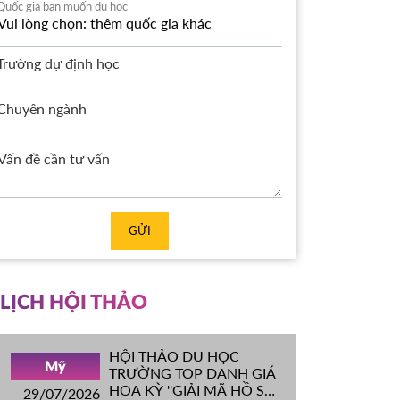
Quốc gia bạn muốn du học
Trường dự định học
Chuyên ngành
GỬI
LỊCH HỘI THẢO
HỘI THẢO DU HỌC
Mỹ
TRƯỜNG TOP DANH GIÁ
HOA KỲ ''GIẢI MÃ HỒ SƠ
29/07/2026