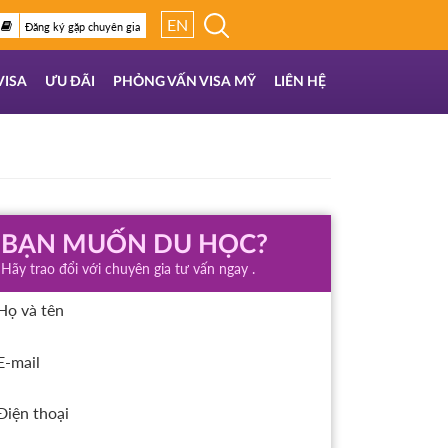
EN
Đăng ký gặp chuyên gia
VISA
ƯU ĐÃI
PHỎNG VẤN VISA MỸ
LIÊN HỆ
BẠN MUỐN DU HỌC?
Hãy trao đổi với chuyên gia tư vấn ngay .
Họ và tên
E-mail
Điện thoại