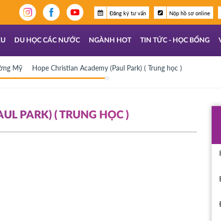
Đăng ký tư vấn
Nộp hồ sơ online
ỆU
DU HỌC CÁC NƯỚC
NGÀNH HOT
TIN TỨC - HỌC BỔNG
ường Mỹ
Hope Christian Academy (Paul Park) ( Trung học )
UL PARK) ( TRUNG HỌC )