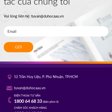
tác của chúng tôi
Vui lòng liên hệ:
tuvan@duhocaau.vn
GỬI
52 Trần Huy Liệu, P. Phú Nhuận, TP.HCM
tuvan@duhocaau.vn
ĐIỆN THOẠI TƯ VẤN
1800 64 68 33
(Bấm phím 0)
CHĂM SÓC KHÁCH HÀNG