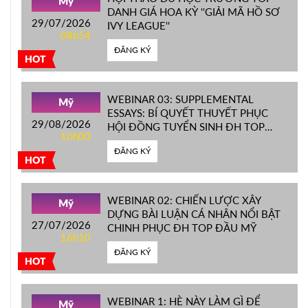
Mỹ
DANH GIÁ HOA KỲ ''GIẢI MÃ HỒ SƠ
29/07/2026
IVY LEAGUE''
08h54
ĐĂNG KÝ
HOT
WEBINAR 03: SUPPLEMENTAL
Mỹ
ESSAYS: BÍ QUYẾT THUYẾT PHỤC
29/08/2026
HỘI ĐỒNG TUYỂN SINH ĐH TOP
10h00
ĐẦU MỸ
ĐĂNG KÝ
HOT
WEBINAR 02: CHIẾN LƯỢC XÂY
Mỹ
DỰNG BÀI LUẬN CÁ NHÂN NỔI BẬT
27/07/2026
CHINH PHỤC ĐH TOP ĐẦU MỸ
16h10
ĐĂNG KÝ
HOT
WEBINAR 1: HÈ NÀY LÀM GÌ ĐỂ
Mỹ