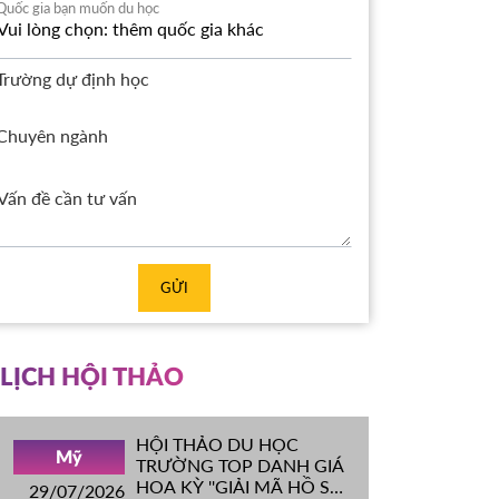
Quốc gia bạn muốn du học
Trường dự định học
Chuyên ngành
GỬI
LỊCH HỘI THẢO
HỘI THẢO DU HỌC
Mỹ
TRƯỜNG TOP DANH GIÁ
HOA KỲ ''GIẢI MÃ HỒ SƠ
29/07/2026