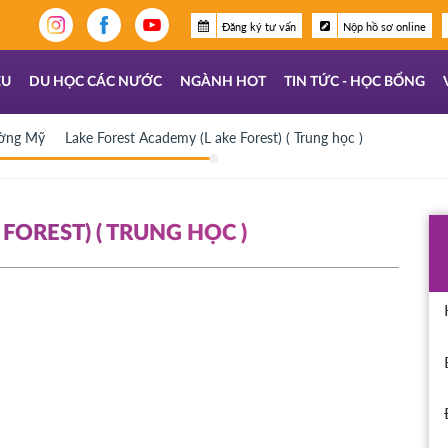
Đăng ký tư vấn
Nộp hồ sơ online
ỆU
DU HỌC CÁC NƯỚC
NGÀNH HOT
TIN TỨC - HỌC BỔNG
ường Mỹ
Lake Forest Academy (L ake Forest) ( Trung học )
FOREST) ( TRUNG HỌC )