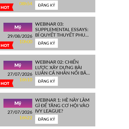
IVY LEAGUE''
08h54
ĐĂNG KÝ
HOT
WEBINAR 03:
Mỹ
SUPPLEMENTAL ESSAYS:
BÍ QUYẾT THUYẾT PHỤC
29/08/2026
HỘI ĐỒNG TUYỂN SINH
10h00
ĐĂNG KÝ
ĐH TOP ĐẦU MỸ
HOT
WEBINAR 02: CHIẾN
Mỹ
LƯỢC XÂY DỰNG BÀI
LUẬN CÁ NHÂN NỔI BẬT
27/07/2026
CHINH PHỤC ĐH TOP
16h10
ĐĂNG KÝ
ĐẦU MỸ
HOT
WEBINAR 1: HÈ NÀY LÀM
Mỹ
GÌ ĐỂ TĂNG CƠ HỘI VÀO
IVY LEAGUE?
27/07/2026
16h22
ĐĂNG KÝ