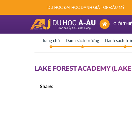
DU HỌC ĐẠI HỌC DANH GIÁ TOP ĐẦU MỸ
(CURRENT)
GIỚI THI
Trang chủ
Danh sách trường
Danh sách tr
LAKE FOREST ACADEMY (L AKE 
Share: