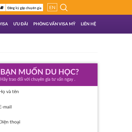
EN
Đăng ký gặp chuyên gia
VISA
ƯU ĐÃI
PHỎNG VẤN VISA MỸ
LIÊN HỆ
BẠN MUỐN DU HỌC?
Hãy trao đổi với chuyên gia tư vấn ngay .
Họ và tên
E-mail
Điện thoại