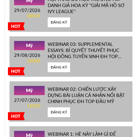
Mỹ
DANH GIÁ HOA KỲ ''GIẢI MÃ HỒ SƠ
29/07/2026
IVY LEAGUE''
08h54
ĐĂNG KÝ
HOT
WEBINAR 03: SUPPLEMENTAL
Mỹ
ESSAYS: BÍ QUYẾT THUYẾT PHỤC
29/08/2026
HỘI ĐỒNG TUYỂN SINH ĐH TOP
10h00
ĐẦU MỸ
ĐĂNG KÝ
HOT
WEBINAR 02: CHIẾN LƯỢC XÂY
Mỹ
DỰNG BÀI LUẬN CÁ NHÂN NỔI BẬT
27/07/2026
CHINH PHỤC ĐH TOP ĐẦU MỸ
16h10
ĐĂNG KÝ
HOT
WEBINAR 1: HÈ NÀY LÀM GÌ ĐỂ
Mỹ