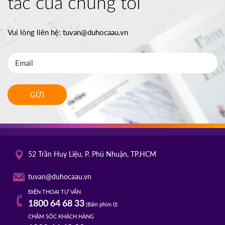
tác của chúng tôi
Vui lòng liên hệ:
tuvan@duhocaau.vn
GỬI
52 Trần Huy Liệu, P. Phú Nhuận, TP.HCM
tuvan@duhocaau.vn
ĐIỆN THOẠI TƯ VẤN
1800 64 68 33
(Bấm phím 0)
CHĂM SÓC KHÁCH HÀNG