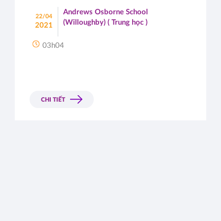
Andrews Osborne School
22/04
(Willoughby) ( Trung học )
2021
03h04
CHI TIẾT