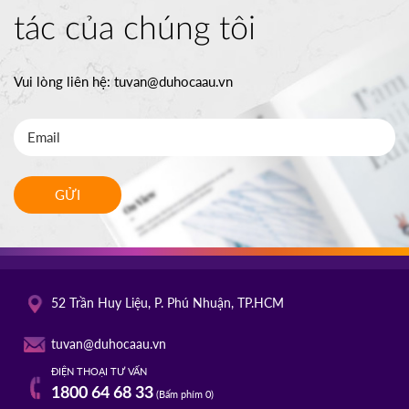
tác của chúng tôi
Vui lòng liên hệ:
tuvan@duhocaau.vn
GỬI
52 Trần Huy Liệu, P. Phú Nhuận, TP.HCM
tuvan@duhocaau.vn
ĐIỆN THOẠI TƯ VẤN
1800 64 68 33
(Bấm phím 0)