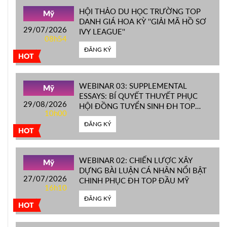
HỘI THẢO DU HỌC TRƯỜNG TOP
Mỹ
DANH GIÁ HOA KỲ ''GIẢI MÃ HỒ SƠ
29/07/2026
IVY LEAGUE''
08h54
ĐĂNG KÝ
HOT
WEBINAR 03: SUPPLEMENTAL
Mỹ
ESSAYS: BÍ QUYẾT THUYẾT PHỤC
29/08/2026
HỘI ĐỒNG TUYỂN SINH ĐH TOP
10h00
ĐẦU MỸ
ĐĂNG KÝ
HOT
WEBINAR 02: CHIẾN LƯỢC XÂY
Mỹ
DỰNG BÀI LUẬN CÁ NHÂN NỔI BẬT
27/07/2026
CHINH PHỤC ĐH TOP ĐẦU MỸ
16h10
ĐĂNG KÝ
HOT