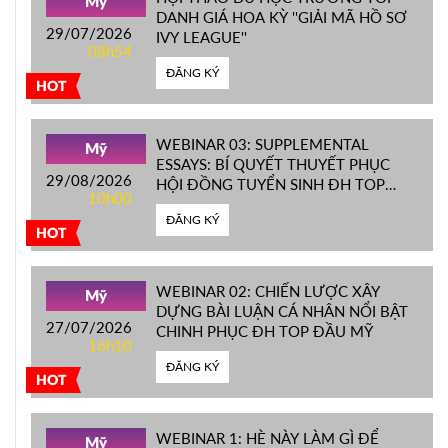
Mỹ
DANH GIÁ HOA KỲ ''GIẢI MÃ HỒ SƠ
29/07/2026
IVY LEAGUE''
08h54
ĐĂNG KÝ
HOT
WEBINAR 03: SUPPLEMENTAL
Mỹ
ESSAYS: BÍ QUYẾT THUYẾT PHỤC
29/08/2026
HỘI ĐỒNG TUYỂN SINH ĐH TOP
10h00
ĐẦU MỸ
ĐĂNG KÝ
HOT
WEBINAR 02: CHIẾN LƯỢC XÂY
Mỹ
DỰNG BÀI LUẬN CÁ NHÂN NỔI BẬT
27/07/2026
CHINH PHỤC ĐH TOP ĐẦU MỸ
16h10
ĐĂNG KÝ
HOT
WEBINAR 1: HÈ NÀY LÀM GÌ ĐỂ
Mỹ