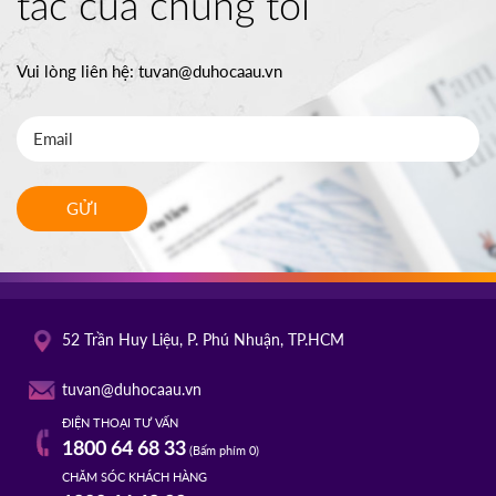
tác của chúng tôi
Vui lòng liên hệ:
tuvan@duhocaau.vn
GỬI
52 Trần Huy Liệu, P. Phú Nhuận, TP.HCM
tuvan@duhocaau.vn
ĐIỆN THOẠI TƯ VẤN
1800 64 68 33
(Bấm phím 0)
CHĂM SÓC KHÁCH HÀNG