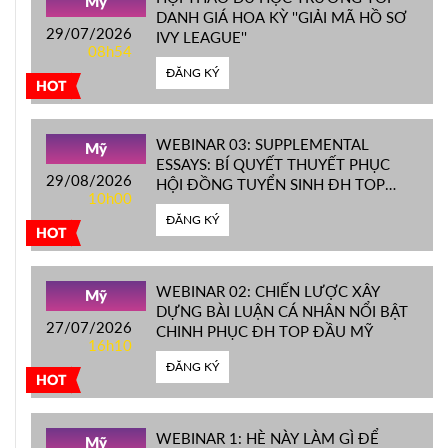
Mỹ
DANH GIÁ HOA KỲ ''GIẢI MÃ HỒ SƠ
29/07/2026
IVY LEAGUE''
08h54
ĐĂNG KÝ
HOT
WEBINAR 03: SUPPLEMENTAL
Mỹ
ESSAYS: BÍ QUYẾT THUYẾT PHỤC
29/08/2026
HỘI ĐỒNG TUYỂN SINH ĐH TOP
10h00
ĐẦU MỸ
ĐĂNG KÝ
HOT
WEBINAR 02: CHIẾN LƯỢC XÂY
Mỹ
DỰNG BÀI LUẬN CÁ NHÂN NỔI BẬT
27/07/2026
CHINH PHỤC ĐH TOP ĐẦU MỸ
16h10
ĐĂNG KÝ
HOT
WEBINAR 1: HÈ NÀY LÀM GÌ ĐỂ
Mỹ