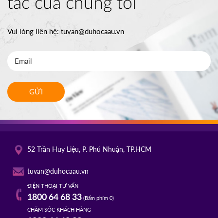
tác của chúng tôi
Vui lòng liên hệ:
tuvan@duhocaau.vn
GỬI
52 Trần Huy Liệu, P. Phú Nhuận, TP.HCM
tuvan@duhocaau.vn
ĐIỆN THOẠI TƯ VẤN
1800 64 68 33
(Bấm phím 0)
CHĂM SÓC KHÁCH HÀNG