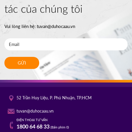
tác của chúng tôi
Vui lòng liên hệ:
tuvan@duhocaau.vn
GỬI
52 Trần Huy Liệu, P. Phú Nhuận, TP.HCM
tuvan@duhocaau.vn
ĐIỆN THOẠI TƯ VẤN
1800 64 68 33
(Bấm phím 0)