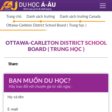
Trang chủ
Danh sách trường
Danh sách trường Canada
Ottawa-Carleton District School Board ( Trung học )
OTTAWA-CARLETON DISTRICT SCHOOL
BOARD ( TRUNG HỌC )
Share:
BẠN MUỐN DU HỌC?
Hãy trao đổi với chuyên gia tư vấn ngay .
Họ và tên
E-mail