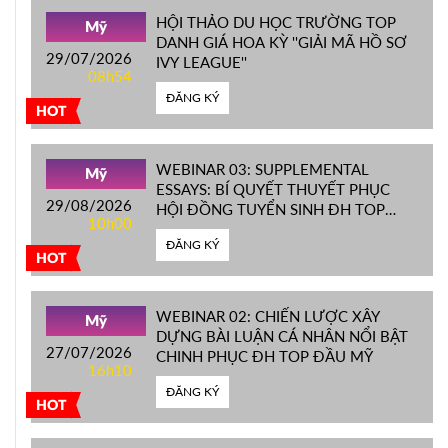
HỘI THẢO DU HỌC TRƯỜNG TOP
Mỹ
DANH GIÁ HOA KỲ ''GIẢI MÃ HỒ SƠ
29/07/2026
IVY LEAGUE''
08h54
ĐĂNG KÝ
HOT
WEBINAR 03: SUPPLEMENTAL
Mỹ
ESSAYS: BÍ QUYẾT THUYẾT PHỤC
29/08/2026
HỘI ĐỒNG TUYỂN SINH ĐH TOP
10h00
ĐẦU MỸ
ĐĂNG KÝ
HOT
WEBINAR 02: CHIẾN LƯỢC XÂY
Mỹ
DỰNG BÀI LUẬN CÁ NHÂN NỔI BẬT
27/07/2026
CHINH PHỤC ĐH TOP ĐẦU MỸ
16h10
ĐĂNG KÝ
HOT