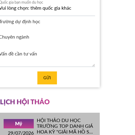
Quốc gia bạn muốn du học
Trường dự định học
Chuyên ngành
GỬI
LỊCH HỘI THẢO
HỘI THẢO DU HỌC
Mỹ
TRƯỜNG TOP DANH GIÁ
HOA KỲ ''GIẢI MÃ HỒ SƠ
29/07/2026