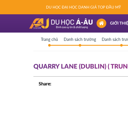
DU HỌC ĐẠI HỌC DANH GIÁ TOP ĐẦU MỸ
(CURRENT)
GIỚI THI
Trang chủ
Danh sách trường
Danh sách tr
QUARRY LANE (DUBLIN) ( TRUN
Share: