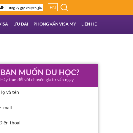
EN
Đăng ký gặp chuyên gia
VISA
ƯU ĐÃI
PHỎNG VẤN VISA MỸ
LIÊN HỆ
BẠN MUỐN DU HỌC?
Hãy trao đổi với chuyên gia tư vấn ngay .
Họ và tên
E-mail
Điện thoại