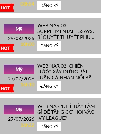
IVY LEAGUE''
08h54
ĐĂNG KÝ
HOT
WEBINAR 03:
Mỹ
SUPPLEMENTAL ESSAYS:
BÍ QUYẾT THUYẾT PHỤC
29/08/2026
HỘI ĐỒNG TUYỂN SINH
10h00
ĐĂNG KÝ
ĐH TOP ĐẦU MỸ
HOT
WEBINAR 02: CHIẾN
Mỹ
LƯỢC XÂY DỰNG BÀI
LUẬN CÁ NHÂN NỔI BẬT
27/07/2026
CHINH PHỤC ĐH TOP
16h10
ĐĂNG KÝ
ĐẦU MỸ
HOT
WEBINAR 1: HÈ NÀY LÀM
Mỹ
GÌ ĐỂ TĂNG CƠ HỘI VÀO
IVY LEAGUE?
27/07/2026
16h22
ĐĂNG KÝ