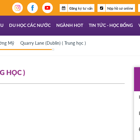
Đăng ký tư vấn
Nộp hồ sơ online
ỆU
DU HỌC CÁC NƯỚC
NGÀNH HOT
TIN TỨC - HỌC BỔNG
ường Mỹ
Quarry Lane (Dublin) ( Trung học )
G HỌC )