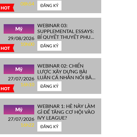
IVY LEAGUE''
08h54
ĐĂNG KÝ
HOT
WEBINAR 03:
Mỹ
SUPPLEMENTAL ESSAYS:
BÍ QUYẾT THUYẾT PHỤC
29/08/2026
HỘI ĐỒNG TUYỂN SINH
10h00
ĐĂNG KÝ
ĐH TOP ĐẦU MỸ
HOT
WEBINAR 02: CHIẾN
Mỹ
LƯỢC XÂY DỰNG BÀI
LUẬN CÁ NHÂN NỔI BẬT
27/07/2026
CHINH PHỤC ĐH TOP
16h10
ĐĂNG KÝ
ĐẦU MỸ
HOT
WEBINAR 1: HÈ NÀY LÀM
Mỹ
GÌ ĐỂ TĂNG CƠ HỘI VÀO
IVY LEAGUE?
27/07/2026
16h22
ĐĂNG KÝ