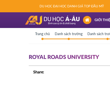
DU HỌC ĐẠI HỌC DANH GIÁ TOP ĐẦU MỸ
(CURRENT)
GIỚI THI
Trang chủ
Danh sách trường
Danh sách tr
ROYAL ROADS UNIVERSITY
Share: