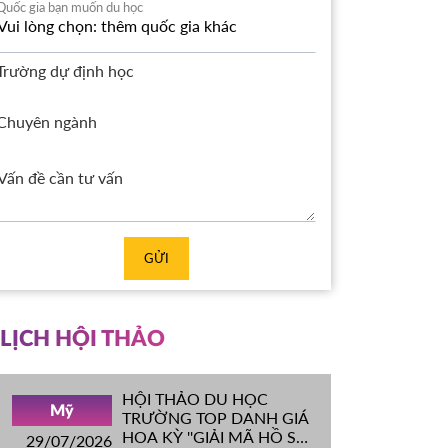
Quốc gia bạn muốn du học
Trường dự định học
Chuyên ngành
GỬI
LỊCH HỘI THẢO
HỘI THẢO DU HỌC
Mỹ
TRƯỜNG TOP DANH GIÁ
HOA KỲ ''GIẢI MÃ HỒ SƠ
29/07/2026