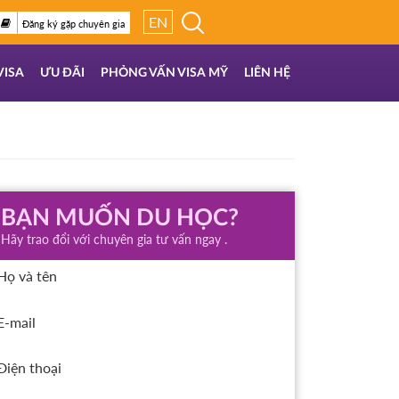
EN
Đăng ký gặp chuyên gia
VISA
ƯU ĐÃI
PHỎNG VẤN VISA MỸ
LIÊN HỆ
BẠN MUỐN DU HỌC?
Hãy trao đổi với chuyên gia tư vấn ngay .
Họ và tên
E-mail
Điện thoại