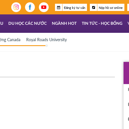
Đăng ký tư vấn
Nộp hồ sơ online
ỆU
DU HỌC CÁC NƯỚC
NGÀNH HOT
TIN TỨC - HỌC BỔNG
ường Canada
Royal Roads University