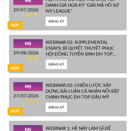
Mỹ
DANH GIÁ HOA KỲ ''GIẢI MÃ HỒ SƠ
29/07/2026
IVY LEAGUE''
08h54
ĐĂNG KÝ
HOT
WEBINAR 03: SUPPLEMENTAL
Mỹ
ESSAYS: BÍ QUYẾT THUYẾT PHỤC
29/08/2026
HỘI ĐỒNG TUYỂN SINH ĐH TOP
10h00
ĐẦU MỸ
ĐĂNG KÝ
HOT
WEBINAR 02: CHIẾN LƯỢC XÂY
Mỹ
DỰNG BÀI LUẬN CÁ NHÂN NỔI BẬT
27/07/2026
CHINH PHỤC ĐH TOP ĐẦU MỸ
16h10
ĐĂNG KÝ
HOT
WEBINAR 1: HÈ NÀY LÀM GÌ ĐỂ
Mỹ