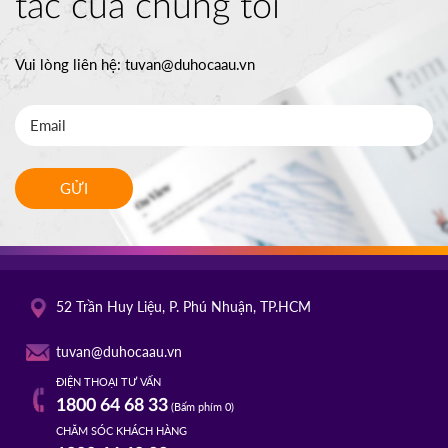
tác của chúng tôi
Vui lòng liên hệ:
tuvan@duhocaau.vn
GỬI
52 Trần Huy Liệu, P. Phú Nhuận, TP.HCM
tuvan@duhocaau.vn
ĐIỆN THOẠI TƯ VẤN
1800 64 68 33
(Bấm phím 0)
CHĂM SÓC KHÁCH HÀNG