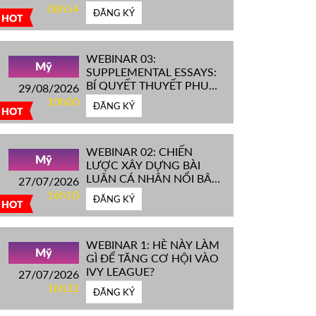
IVY LEAGUE''
08h54
ĐĂNG KÝ
HOT
WEBINAR 03:
Mỹ
SUPPLEMENTAL ESSAYS:
BÍ QUYẾT THUYẾT PHỤC
29/08/2026
HỘI ĐỒNG TUYỂN SINH
10h00
ĐĂNG KÝ
ĐH TOP ĐẦU MỸ
HOT
WEBINAR 02: CHIẾN
Mỹ
LƯỢC XÂY DỰNG BÀI
LUẬN CÁ NHÂN NỔI BẬT
27/07/2026
CHINH PHỤC ĐH TOP
16h10
ĐĂNG KÝ
ĐẦU MỸ
HOT
WEBINAR 1: HÈ NÀY LÀM
Mỹ
GÌ ĐỂ TĂNG CƠ HỘI VÀO
IVY LEAGUE?
27/07/2026
16h22
ĐĂNG KÝ