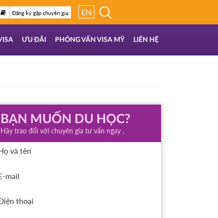
EN
Đăng ký gặp chuyên gia
VISA
ƯU ĐÃI
PHỎNG VẤN VISA MỸ
LIÊN HỆ
BẠN MUỐN DU HỌC?
Hãy trao đổi với chuyên gia tư vấn ngay .
Họ và tên
E-mail
Điện thoại