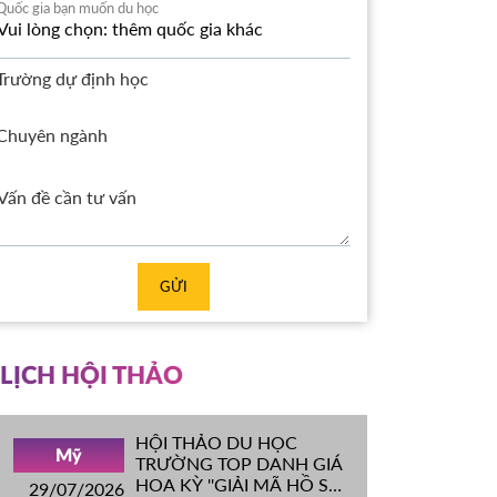
Quốc gia bạn muốn du học
Trường dự định học
Chuyên ngành
GỬI
LỊCH HỘI THẢO
HỘI THẢO DU HỌC
Mỹ
TRƯỜNG TOP DANH GIÁ
HOA KỲ ''GIẢI MÃ HỒ SƠ
29/07/2026