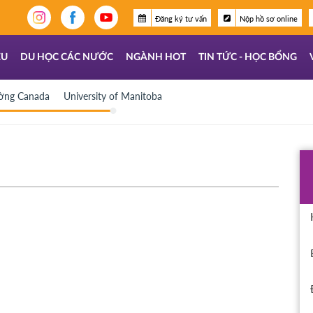
Đăng ký tư vấn
Nộp hồ sơ online
ỆU
DU HỌC CÁC NƯỚC
NGÀNH HOT
TIN TỨC - HỌC BỔNG
ường Canada
University of Manitoba