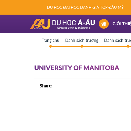
DU HỌC ĐẠI HỌC DANH GIÁ TOP ĐẦU MỸ
(CURRENT)
GIỚI THI
Trang chủ
Danh sách trường
Danh sách tr
UNIVERSITY OF MANITOBA
Share: