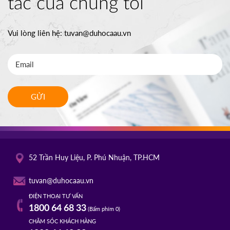
tác của chúng tôi
Vui lòng liên hệ:
tuvan@duhocaau.vn
GỬI
52 Trần Huy Liệu, P. Phú Nhuận, TP.HCM
tuvan@duhocaau.vn
ĐIỆN THOẠI TƯ VẤN
1800 64 68 33
(Bấm phím 0)
CHĂM SÓC KHÁCH HÀNG