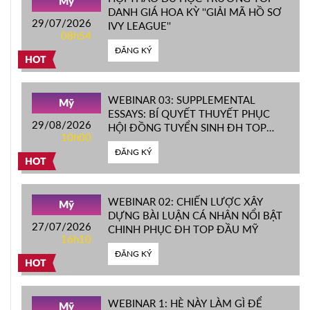
Mỹ
DANH GIÁ HOA KỲ ''GIẢI MÃ HỒ SƠ
29/07/2026
IVY LEAGUE''
08h54
ĐĂNG KÝ
HOT
WEBINAR 03: SUPPLEMENTAL
Mỹ
ESSAYS: BÍ QUYẾT THUYẾT PHỤC
29/08/2026
HỘI ĐỒNG TUYỂN SINH ĐH TOP
10h00
ĐẦU MỸ
ĐĂNG KÝ
HOT
WEBINAR 02: CHIẾN LƯỢC XÂY
Mỹ
DỰNG BÀI LUẬN CÁ NHÂN NỔI BẬT
27/07/2026
CHINH PHỤC ĐH TOP ĐẦU MỸ
16h10
ĐĂNG KÝ
HOT
WEBINAR 1: HÈ NÀY LÀM GÌ ĐỂ
Mỹ