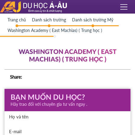
Trang chủ
Danh sách trường
Danh sách trường Mỹ
Washington Academy ( East Machias) ( Trung học )
WASHINGTON ACADEMY ( EAST
MACHIAS) ( TRUNG HỌC )
Share:
BẠN MUỐN DU HỌC?
Hãy trao đổi với chuyên gia tư vấn ngay .
Họ và tên
E-mail