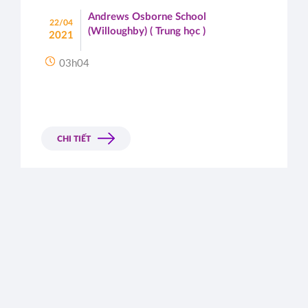
Andrews Osborne School
22/04
(Willoughby) ( Trung học )
2021
03h04
CHI TIẾT