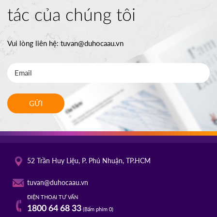
tác của chúng tôi
Vui lòng liên hệ:
tuvan@duhocaau.vn
GỬI
52 Trần Huy Liệu, P. Phú Nhuận, TP.HCM
tuvan@duhocaau.vn
ĐIỆN THOẠI TƯ VẤN
1800 64 68 33
(Bấm phím 0)