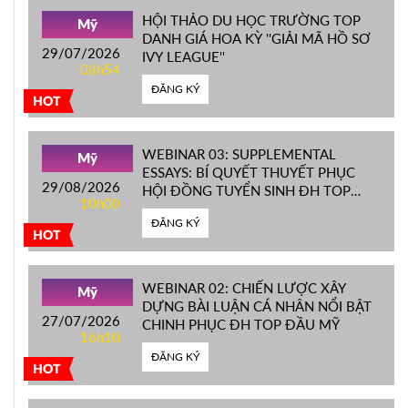
HỘI THẢO DU HỌC TRƯỜNG TOP
Mỹ
DANH GIÁ HOA KỲ ''GIẢI MÃ HỒ SƠ
29/07/2026
IVY LEAGUE''
08h54
ĐĂNG KÝ
HOT
WEBINAR 03: SUPPLEMENTAL
Mỹ
ESSAYS: BÍ QUYẾT THUYẾT PHỤC
29/08/2026
HỘI ĐỒNG TUYỂN SINH ĐH TOP
10h00
ĐẦU MỸ
ĐĂNG KÝ
HOT
WEBINAR 02: CHIẾN LƯỢC XÂY
Mỹ
DỰNG BÀI LUẬN CÁ NHÂN NỔI BẬT
27/07/2026
CHINH PHỤC ĐH TOP ĐẦU MỸ
16h10
ĐĂNG KÝ
HOT