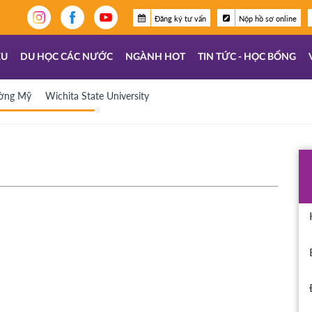
Đăng ký tư vấn
Nộp hồ sơ online
ỆU
DU HỌC CÁC NƯỚC
NGÀNH HOT
TIN TỨC - HỌC BỔNG
ường Mỹ
Wichita State University