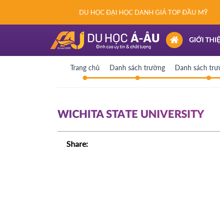
DU HỌC ĐẠI HỌC DANH GIÁ TOP ĐẦU MỸ
(CURRENT)
GIỚI THI
Trang chủ
Danh sách trường
Danh sách tr
WICHITA STATE UNIVERSITY
Share: