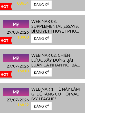
IVY LEAGUE''
08h54
ĐĂNG KÝ
HOT
WEBINAR 03:
Mỹ
SUPPLEMENTAL ESSAYS:
BÍ QUYẾT THUYẾT PHỤC
29/08/2026
HỘI ĐỒNG TUYỂN SINH
10h00
ĐĂNG KÝ
ĐH TOP ĐẦU MỸ
HOT
WEBINAR 02: CHIẾN
Mỹ
LƯỢC XÂY DỰNG BÀI
LUẬN CÁ NHÂN NỔI BẬT
27/07/2026
CHINH PHỤC ĐH TOP
16h10
ĐĂNG KÝ
ĐẦU MỸ
HOT
WEBINAR 1: HÈ NÀY LÀM
Mỹ
GÌ ĐỂ TĂNG CƠ HỘI VÀO
IVY LEAGUE?
27/07/2026
16h22
ĐĂNG KÝ