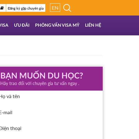
EN
Đăng ký gặp chuyên gia
VISA
ƯU ĐÃI
PHỎNG VẤN VISA MỸ
LIÊN HỆ
BẠN MUỐN DU HỌC?
Hãy trao đổi với chuyên gia tư vấn ngay .
Họ và tên
E-mail
Điện thoại