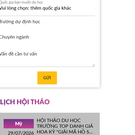
Quốc gia bạn muốn du học
Trường dự định học
Chuyên ngành
GỬI
LỊCH HỘI THẢO
HỘI THẢO DU HỌC
Mỹ
TRƯỜNG TOP DANH GIÁ
HOA KỲ ''GIẢI MÃ HỒ SƠ
29/07/2026