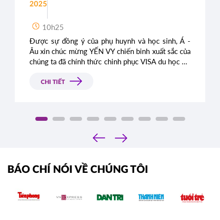
2025
10h25
Được sự đồng ý của phụ huynh và học sinh, Á -
Âu xin chúc mừng YẾN VY chiến binh xuất sắc của
chúng ta đã chính thức chinh phục VISA du học Úc
thành công, sẵn sàng đặt chân đến xứ sở kangaroo
xinh đẹp.
CHI TIẾT
‹
›
BÁO CHÍ NÓI VỀ CHÚNG TÔI