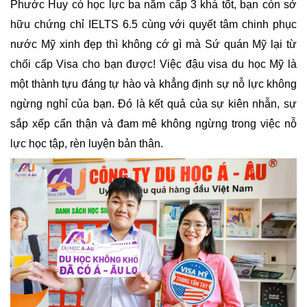
Phước Huy có học lực ba năm cấp 3 khá tốt, bạn còn sở 
hữu chứng chỉ IELTS 6.5 cùng với quyết tâm chinh phục 
nước Mỹ xinh đẹp thì không cớ gì mà Sứ quán Mỹ lại từ 
chối cấp Visa cho bạn được! Việc đậu visa du học Mỹ là 
một thành tựu đáng tự hào và khẳng định sự nỗ lực không 
ngừng nghỉ của bạn. Đó là kết quả của sự kiên nhẫn, sự 
sắp xếp cẩn thận và đam mê không ngừng trong việc nỗ 
lực học tập, rèn luyện bản thân.