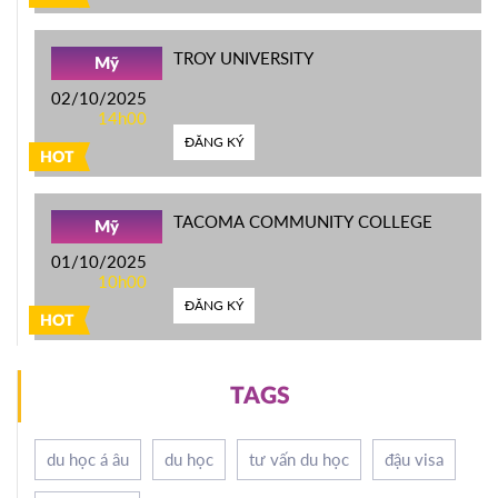
TROY UNIVERSITY
Mỹ
02/10/2025
14h00
ĐĂNG KÝ
HOT
TACOMA COMMUNITY COLLEGE
Mỹ
01/10/2025
10h00
ĐĂNG KÝ
HOT
TAGS
du học á âu
du học
tư vấn du học
đậu visa