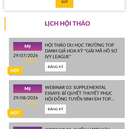
GỬI
LỊCH HỘI THẢO
HỘI THẢO DU HỌC TRƯỜNG TOP
Mỹ
DANH GIÁ HOA KỲ ''GIẢI MÃ HỒ SƠ
29/07/2026
IVY LEAGUE''
08h54
ĐĂNG KÝ
HOT
WEBINAR 03: SUPPLEMENTAL
Mỹ
ESSAYS: BÍ QUYẾT THUYẾT PHỤC
29/08/2026
HỘI ĐỒNG TUYỂN SINH ĐH TOP
10h00
ĐẦU MỸ
ĐĂNG KÝ
HOT