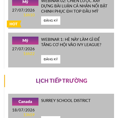
WEBINAR 02: CHIẾN LƯỢC XÂY
Mỹ
DỰNG BÀI LUẬN CÁ NHÂN NỔI BẬT
27/07/2026
CHINH PHỤC ĐH TOP ĐẦU MỸ
16h10
ĐĂNG KÝ
HOT
WEBINAR 1: HÈ NÀY LÀM GÌ ĐỂ
Mỹ
TĂNG CƠ HỘI VÀO IVY LEAGUE?
27/07/2026
16h22
ĐĂNG KÝ
LỊCH TIẾP TRƯỜNG
SURREY SCHOOL DISTRICT
Canada
18/07/2026
13h59