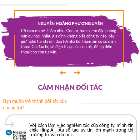
a qua em
NGUYỄN HOÀNG PHƯƠNG UYÊN
m Phúc
OCA-
Cô cảm ơn bé Thắm nhìu. Con ơi, hai chị em đậu phỏng
sinh ở
vấn du học, nhiều gia đình không biết công ty nào, bây
Tui được
p các
giờ nghe hai chị em đậu tới nhà hỏi thăm xin cô số điện
lớp 11. N
húc được
thoại. Cô đưa họ số điện thoại của con rồi, để họ điện
việc làm 
t vui
thoại cho con tư vấn.
y là bắt
 - Âu rất
Âu rất
‹
›
CẢM NHẬN ĐỐI TÁC
Bạn muốn trở thành đối tác của
chúng tôi?
Với cách làm việc nghiêm túc của công ty, mình tin
chắc rằng Á - Âu sẽ tạo uy tín lớn mạnh trong thị
trường tư vấn du học