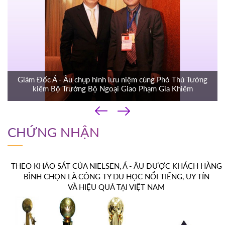
Giám Đốc Á - Âu chụp hình lưu niệm cùng Phó Thủ Tướng
kiêm Bộ Trưởng Bộ Ngoại Giao Phạm Gia Khiêm
‹
›
CHỨNG NHẬN
THEO KHẢO SÁT CỦA NIELSEN, Á - ÂU ĐƯỢC KHÁCH HÀNG
BÌNH CHỌN LÀ CÔNG TY DU HỌC NỔI TIẾNG, UY TÍN
VÀ HIỆU QUẢ TẠI VIỆT NAM