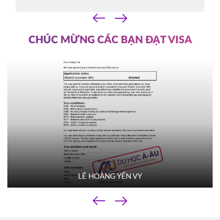
07/10/2025
‹
14h30
›
HOT
ĐĂNG KÝ
CHÚC MỪNG CÁC BẠN ĐẠT VISA
YORKVILLE UNIVERSITY TORONTO
Canada
FILM SCHOOL
03/10/2025
10h00
HOT
ĐĂNG KÝ
TROY UNIVERSITY
Mỹ
02/10/2025
14h00
HOT
ĐĂNG KÝ
LÊ HOÀNG YẾN VY
TACOMA COMMUNITY COLLEGE
Mỹ
‹
01/10/2025
›
10h00
HOT