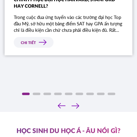
HAY CORNELL?
Trong cuộc đua ứng tuyển vào các trường đại học Top
đầu Mỹ, sở hữu một bảng điểm SAT hay GPA ấn tượng
chỉ là điều kiện cần chứ chưa phải điều kiện đủ. Rất
nhiều học sinh sở hữu điểm số gần như tuyệt đối vẫn
bị từ chối chỉ vì bài luận thiếu chiều sâu. Đâu là tiêu
CHI TIẾT
chí thực sự mà Ban tuyển sinh các trường Ivy League
tìm kiếm?
‹
›
HỌC SINH DU HỌC Á - ÂU NÓI GÌ?