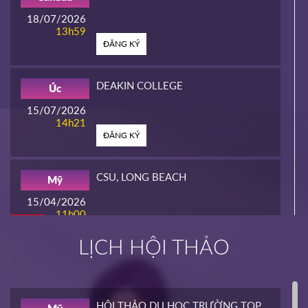
18/07/2026
13h59
ĐĂNG KÝ
DEAKIN COLLEGE
Úc
15/07/2026
14h21
ĐĂNG KÝ
CSU, LONG BEACH
Mỹ
15/04/2026
11h00
HOT
ĐĂNG KÝ
LỊCH HỘI THẢO
INTERLINK
Mỹ
02/04/2026
14h00
HỘI THẢO DU HỌC TRƯỜNG TOP