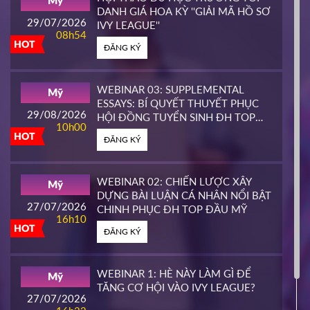
Mỹ
HOT
DANH GIÁ HOA KỲ ''GIẢI MÃ HỒ SƠ
ĐĂNG KÝ
29/07/2026
IVY LEAGUE''
08h54
HOT
ĐĂNG KÝ
CALIFORNIA STATE UNIVERSITY,
Mỹ
EAST BAY CONTINUING
25/03/2026
EDUCATION
10h00
WEBINAR 03: SUPPLEMENTAL
Mỹ
HOT
ESSAYS: BÍ QUYẾT THUYẾT PHỤC
ĐĂNG KÝ
29/08/2026
HỘI ĐỒNG TUYỂN SINH ĐH TOP
10h00
ĐẦU MỸ
HOT
ĐĂNG KÝ
PIERCE COLLEGE
Mỹ
23/03/2026
14h00
WEBINAR 02: CHIẾN LƯỢC XÂY
Mỹ
HOT
DỰNG BÀI LUẬN CÁ NHÂN NỔI BẬT
ĐĂNG KÝ
27/07/2026
CHINH PHỤC ĐH TOP ĐẦU MỸ
16h10
HOT
ĐĂNG KÝ
WHATCOM COMMUNITY COLLEGE
Mỹ
16/03/2026
16h00
WEBINAR 1: HÈ NÀY LÀM GÌ ĐỂ
Mỹ
HOT
TĂNG CƠ HỘI VÀO IVY LEAGUE?
ĐĂNG KÝ
27/07/2026