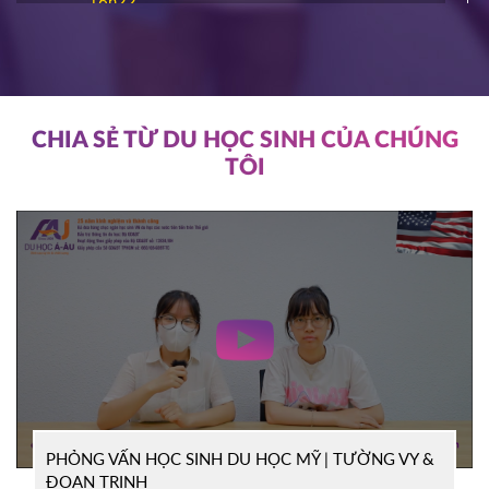
16h22
ĐĂNG KÝ
NIAGARA COLLEGE
Canada
11/03/2026
11h00
HOT
ĐĂNG KÝ
CHIA SẺ TỪ DU HỌC SINH CỦA CHÚNG
TÔI
SOUTHEAST MISSOURI STATE
Mỹ
UNIVERSITY
10/03/2026
14h00
HOT
ĐĂNG KÝ
WRIGHT STATE UNIVERISTY
Mỹ
04/03/2026
15h00
HOT
ĐĂNG KÝ
PHỎNG VẤN HỌC SINH DU HỌC MỸ | TƯỜNG VY &
TỔ CHỨC ICEAP
Canada
ĐOAN TRINH