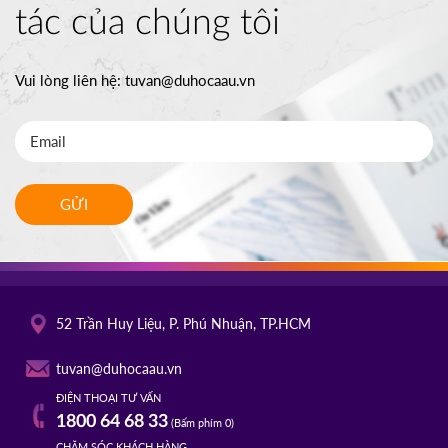
tác của chúng tôi
Vui lòng liên hệ:
tuvan@duhocaau.vn
GỬI
52 Trần Huy Liệu, P. Phú Nhuận, TP.HCM
tuvan@duhocaau.vn
ĐIỆN THOẠI TƯ VẤN
1800 64 68 33
(Bấm phím 0)
CHĂM SÓC KHÁCH HÀNG