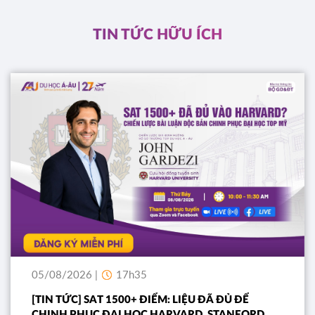
ĐĂNG KÝ
TIN TỨC HỮU ÍCH
05/08/2026 |
17h35
[TIN TỨC] SAT 1500+ ĐIỂM: LIỆU ĐÃ ĐỦ ĐỂ
CHINH PHỤC ĐẠI HỌC HARVARD, STANFORD