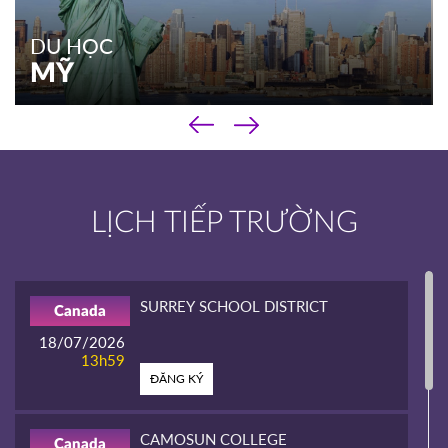
DU HỌC
MỸ
‹
DU HỌC
›
MỸ
Chương trình phổ thông
LỊCH TIẾP TRƯỜNG
Chương trình cao đẳng
Chương trình đại học & sau đại học
Kinh nghiệm du học
SURREY SCHOOL DISTRICT
Canada
XEM THÊM
18/07/2026
13h59
ĐĂNG KÝ
CAMOSUN COLLEGE
Canada